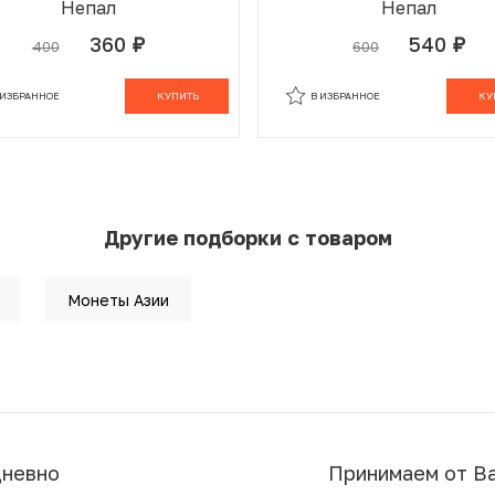
Непал
Непал
360
540
400
600
руб.
руб.
 ИЗБРАННОМ
В КОРЗИНЕ
В ИЗБРАННОМ
В К
 ИЗБРАННОЕ
КУПИТЬ
В ИЗБРАННОЕ
КУ
Другие подборки с товаром
Монеты Азии
дневно
Принимаем от В