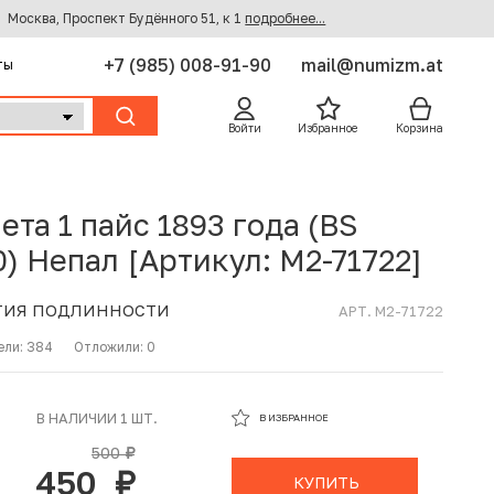
Москва, Проспект Будённого 51, к 1
подробнее...
+7 (985) 008-91-90
mail@numizm.at
ты
Войти
Избранное
Корзина
ета 1 пайс 1893 года (BS
0) Непал [Артикул: M2-71722]
ТИЯ ПОДЛИННОСТИ
АРТ. M2-71722
ели:
384
Отложили:
0
В ИЗБРАННОМ
В НАЛИЧИИ 1 ШТ.
В ИЗБРАННОЕ
В КОРЗИНЕ
500
руб.
450
руб.
КУПИТЬ