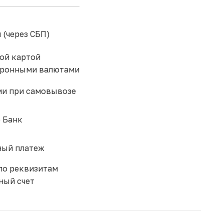
 (через СБП)
ой картой
тронными валютами
и при самовывозе
 Банк
ый платеж
по реквизитам
ный счет