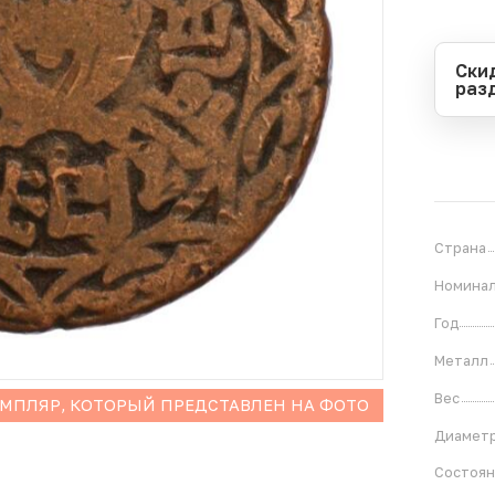
Ски
раз
Перио
Начал
Оконч
В
1
Страна
Номина
Год
Металл
Вес
ЕМПЛЯР, КОТОРЫЙ ПРЕДСТАВЛЕН НА ФОТО
Диамет
Состоя