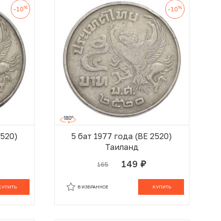
%
%
-10
-10
2520)
5 бат 1977 года (BE 2520)
Таиланд
149
165
руб.
 КОРЗИНЕ
В КОРЗИНЕ
КУПИТЬ
В ИЗБРАННОЕ
КУПИТЬ