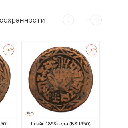
 сохранности
%
%
-10
-10
950)
1 пайс 1893 года (BS 1950)
1 пайс