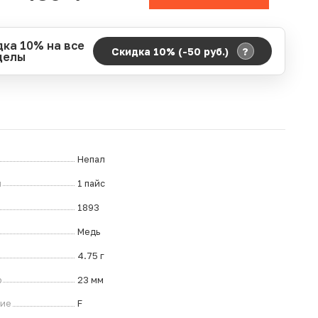
дка 10% на все
?
Скидка 10% (-50
руб.
)
делы
д действия акции:
о:
06.08.2026 00:00
ание:
07.08.2026 23:59
ремя до окончания:
8
ч.
Непал
л
1 пайс
1893
Медь
4.75 г
р
23 мм
ние
F