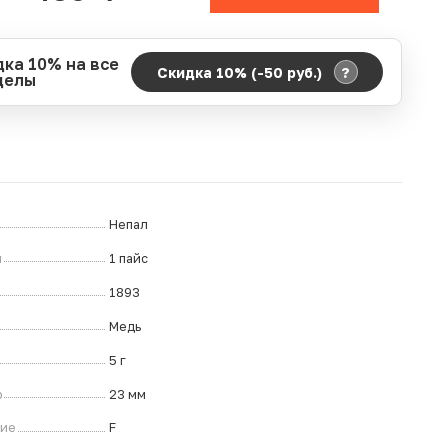
дка 10% на все
?
Скидка 10% (-50
руб.
)
делы
д действия акции:
о:
06.08.2026 00:00
ание:
07.08.2026 23:59
ремя до окончания:
7
ч.
Непал
л
1 пайс
1893
Медь
5 г
р
23 мм
ние
F