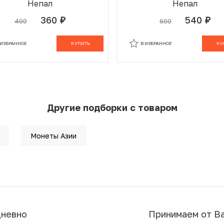
Непал
Непал
360
540
400
600
руб.
руб.
 ИЗБРАННОМ
В КОРЗИНЕ
В ИЗБРАННОМ
В К
 ИЗБРАННОЕ
КУПИТЬ
В ИЗБРАННОЕ
КУ
Другие подборки с товаром
Монеты Азии
дневно
Принимаем от В