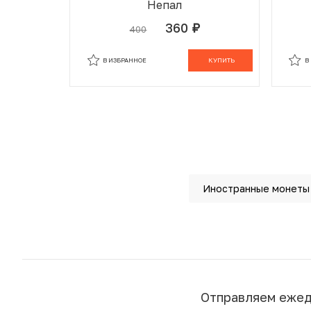
Непал
360
400
руб.
В ИЗБРАННОМ
В КОРЗИНЕ
В
В ИЗБРАННОЕ
КУПИТЬ
В
Иностранные монеты
Отправляем еже