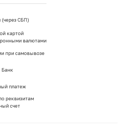
 (через СБП)
ой картой
тронными валютами
и при самовывозе
 Банк
ый платеж
по реквизитам
ный счет