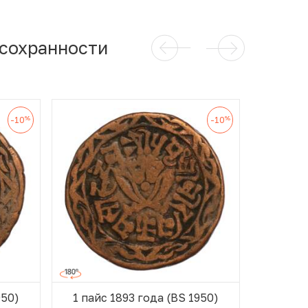
 сохранности
%
%
-10
-10
950)
1 пайс 1893 года (BS 1950)
1 пайс