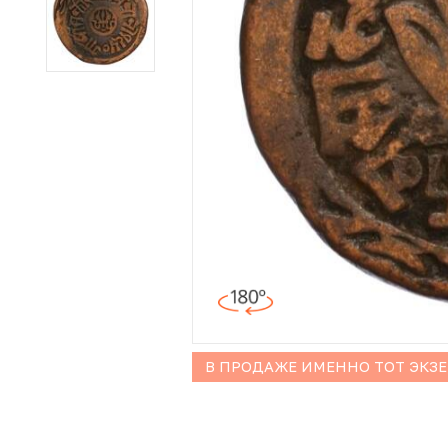
Иностранные монеты
Неофициальные выпуски монет (Unusual)
Античные и средневековые монеты
Наборы монет
Инвестиционные монеты
В ПРОДАЖЕ ИМЕННО ТОТ ЭКЗ