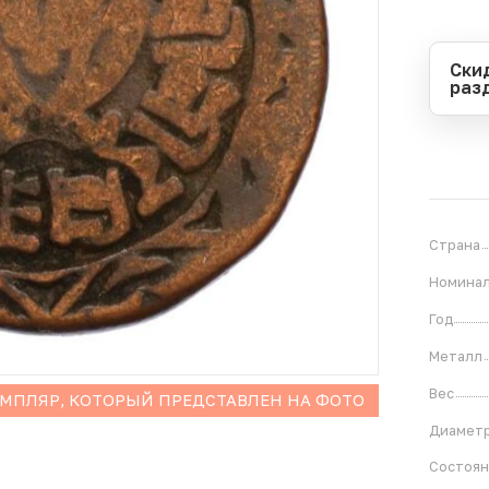
Ски
раз
Перио
Начал
Оконч
В
1
Страна
Номина
Год
Металл
Вес
ЕМПЛЯР, КОТОРЫЙ ПРЕДСТАВЛЕН НА ФОТО
Диамет
Состоя