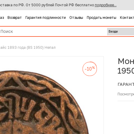
ставка по РФ. От 5000 рублей Почтой РФ бесплатно
подробнее...
каз
Возврат
Гарантия подлинности
Отзывы
Продать монеты
Контак
пайс 1893 года (BS 1950) Непал
Мон
%
-10
%
%
195
-10
-10
ГАРАН
Посмотр