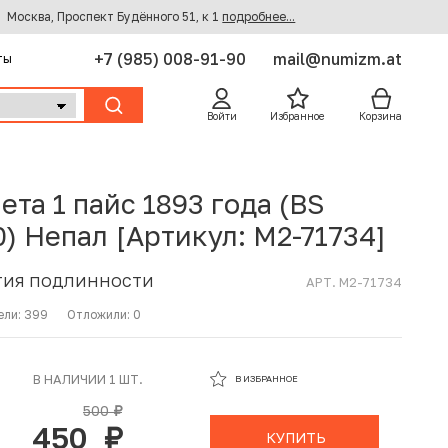
Москва, Проспект Будённого 51, к 1
подробнее...
+7 (985) 008-91-90
mail@numizm.at
ты
Войти
Избранное
Корзина
ета 1 пайс 1893 года (BS
0) Непал [Артикул: M2-71734]
ТИЯ ПОДЛИННОСТИ
АРТ. M2-71734
ели:
399
Отложили:
0
В ИЗБРАННОМ
В НАЛИЧИИ 1 ШТ.
В ИЗБРАННОЕ
В КОРЗИНЕ
500
руб.
450
руб.
КУПИТЬ