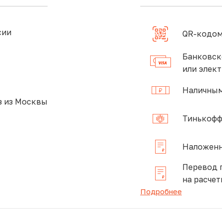
сии
QR-кодом
Банковск
или элек
Наличным
 из Москвы
Тинькофф
Наложенн
Перевод 
на расчет
Подробнее