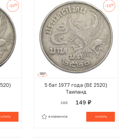
%
%
-10
-10
2520)
5 бат 1977 года (BE 2520)
Таиланд
149
165
руб.
 КОРЗИНЕ
В КОРЗИНЕ
КУПИТЬ
В ИЗБРАННОЕ
КУПИТЬ