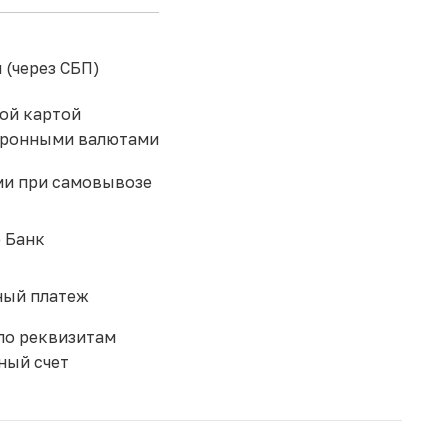
 (через СБП)
ой картой
тронными валютами
и при самовывозе
 Банк
ый платеж
по реквизитам
ный счет