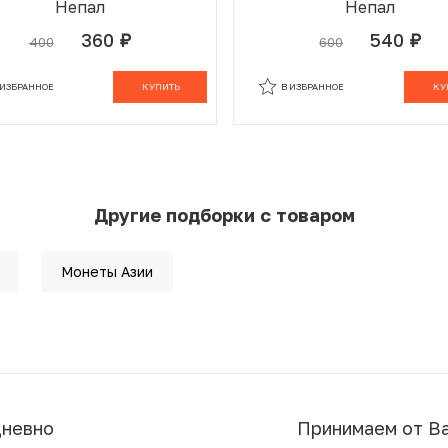
Непал
Непал
360
540
400
600
руб.
руб.
 ИЗБРАННОМ
В КОРЗИНЕ
В ИЗБРАННОМ
В К
 ИЗБРАННОЕ
КУПИТЬ
В ИЗБРАННОЕ
КУ
Другие подборки с товаром
Монеты Азии
дневно
Принимаем от В