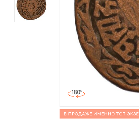
Иностранные монеты
Неофициальные выпуски монет (Unusual)
Античные и средневековые монеты
Наборы монет
Инвестиционные монеты
В ПРОДАЖЕ ИМЕННО ТОТ ЭКЗ