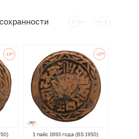
 сохранности
%
%
-10
-10
950)
1 пайс 1893 года (BS 1950)
1 пайс