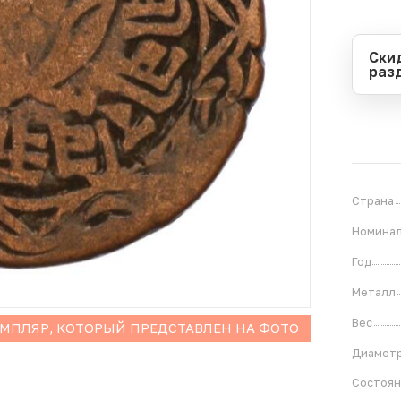
Ски
раз
Перио
Начал
Оконч
В
1
Страна
Номина
Год
Металл
Вес
ЕМПЛЯР, КОТОРЫЙ ПРЕДСТАВЛЕН НА ФОТО
Диамет
Состоя