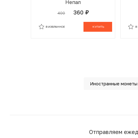
Непал
360
400
руб.
В ИЗБРАННОМ
В КОРЗИНЕ
В
В ИЗБРАННОЕ
КУПИТЬ
В
Иностранные монеты
Отправляем еже