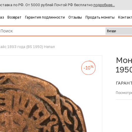
ставка по РФ. От 5000 рублей Почтой РФ бесплатно
подробнее...
каз
Возврат
Гарантия подлинности
Отзывы
Продать монеты
Контак
пайс 1893 года (BS 1950) Непал
Мон
%
-10
%
%
195
-10
-10
ГАРАН
Посмотр