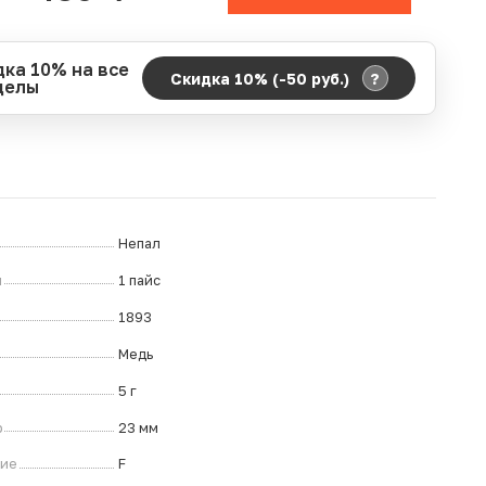
дка 10% на все
?
Скидка 10% (-50
руб.
)
делы
д действия акции:
о:
06.08.2026 00:00
ание:
07.08.2026 23:59
ремя до окончания:
6
ч.
Непал
л
1 пайс
1893
Медь
5 г
р
23 мм
ние
F