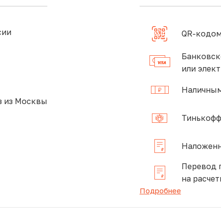
сии
QR-кодом
Банковск
или элек
Наличным
 из Москвы
Тинькофф
Наложенн
Перевод 
на расчет
Подробнее