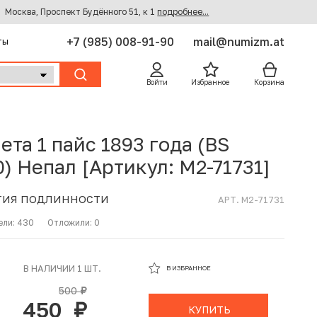
Москва, Проспект Будённого 51, к 1
подробнее...
+7 (985) 008-91-90
mail@numizm.at
ты
Войти
Избранное
Корзина
ета 1 пайс 1893 года (BS
0) Непал [Артикул: M2-71731]
ТИЯ ПОДЛИННОСТИ
АРТ. M2-71731
ели:
430
Отложили:
0
В ИЗБРАННОМ
В НАЛИЧИИ 1 ШТ.
В ИЗБРАННОЕ
В КОРЗИНЕ
500
руб.
450
руб.
КУПИТЬ