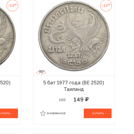
%
%
-10
-10
2520)
5 бат 1977 года (BE 2520)
Таиланд
149
165
руб.
 КОРЗИНЕ
В КОРЗИНЕ
КУПИТЬ
В ИЗБРАННОЕ
КУПИТЬ