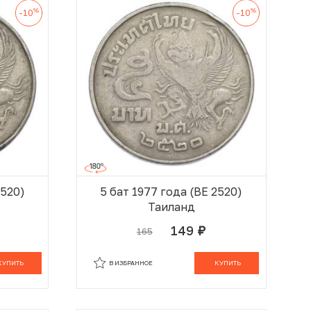
%
%
-10
-10
2520)
5 бат 1977 года (BE 2520)
Таиланд
149
165
руб.
 КОРЗИНЕ
В КОРЗИНЕ
КУПИТЬ
В ИЗБРАННОЕ
КУПИТЬ