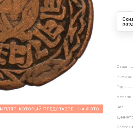
Ски
раз
Перио
Начал
Оконч
В
1
Страна
Номина
Год
Металл
Вес
ЕМПЛЯР, КОТОРЫЙ ПРЕДСТАВЛЕН НА ФОТО
Диамет
Состоя