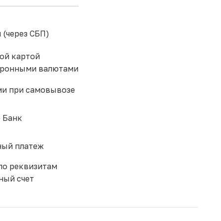
 (через СБП)
ой картой
тронными валютами
и при самовывозе
 Банк
ый платеж
по реквизитам
ный счет