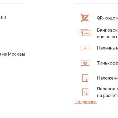
сии
QR-кодом
Банковск
или элек
Наличным
 из Москвы
Тинькофф
Наложенн
Перевод 
на расчет
Подробнее