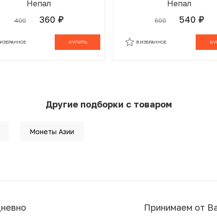
Непал
Непал
360
540
400
600
руб.
руб.
 ИЗБРАННОМ
В КОРЗИНЕ
В ИЗБРАННОМ
В К
 ИЗБРАННОЕ
КУПИТЬ
В ИЗБРАННОЕ
КУ
Другие подборки с товаром
Монеты Азии
дневно
Принимаем от В