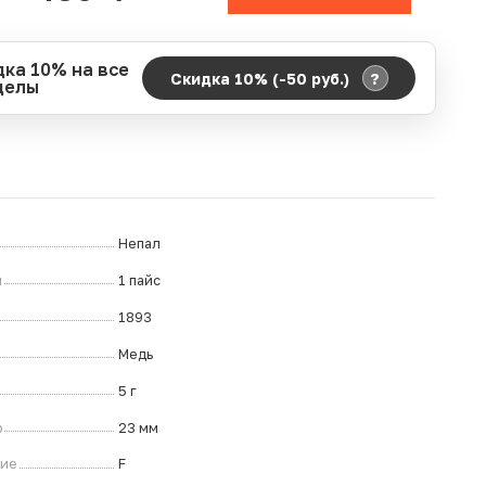
дка 10% на все
?
Скидка 10% (-50
руб.
)
делы
д действия акции:
о:
06.08.2026 00:00
ание:
07.08.2026 23:59
ремя до окончания:
7
ч.
Непал
л
1 пайс
1893
Медь
5 г
р
23 мм
ние
F