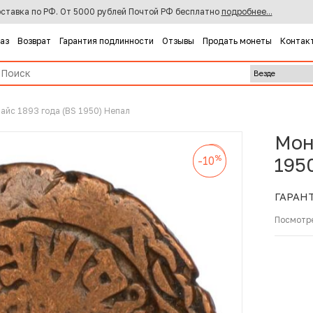
ставка по РФ. От 5000 рублей Почтой РФ бесплатно
подробнее...
каз
Возврат
Гарантия подлинности
Отзывы
Продать монеты
Контак
пайс 1893 года (BS 1950) Непал
Мон
%
-10
%
%
195
-10
-10
ГАРАН
Посмотр