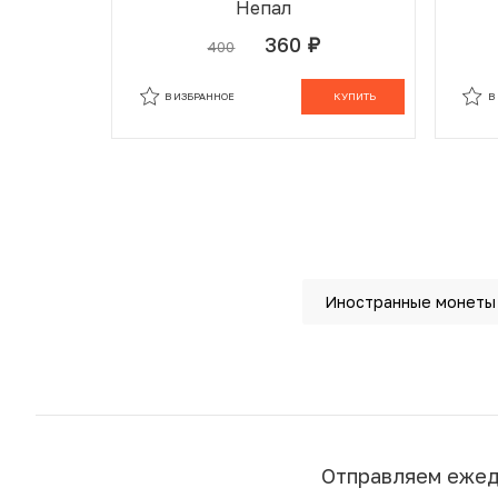
Непал
360
400
руб.
В ИЗБРАННОМ
В КОРЗИНЕ
В
В ИЗБРАННОЕ
КУПИТЬ
В
Иностранные монеты
Отправляем еже