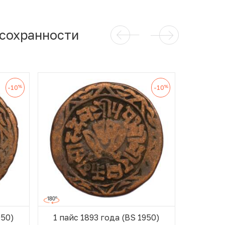
 сохранности
%
%
-10
-10
950)
1 пайс 1893 года (BS 1950)
1 пайс