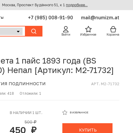
Москва, Проспект Будённого 51, к 1
подробнее...
+7 (985) 008-91-90
mail@numizm.at
ты
Войти
Избранное
Корзина
ета 1 пайс 1893 года (BS
0) Непал [Артикул: M2-71732]
ТИЯ ПОДЛИННОСТИ
АРТ. M2-71732
ели:
418
Отложили:
1
В ИЗБРАННОМ
В НАЛИЧИИ 1 ШТ.
В ИЗБРАННОЕ
В КОРЗИНЕ
500
руб.
450
руб.
КУПИТЬ