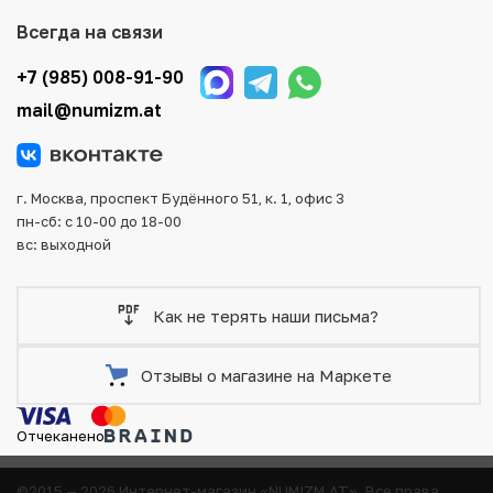
Для вашего удобства представлены несколько способов
Всегда на связи
оплаты и доставки заказа. Все отправления надежно и
тщательно упаковываются, что исключает возможность
+7 (985) 008-91-90
повреждения во время доставки.
mail@numizm.at
г. Москва, проспект Будённого 51, к. 1, офис 3
пн-сб: с 10-00 до 18-00
вс: выходной
Как не терять наши письма?
Отзывы о магазине на Маркете
Отчеканено
©2015 — 2026 Интернет-магазин «NUMIZM.AT».
Все права