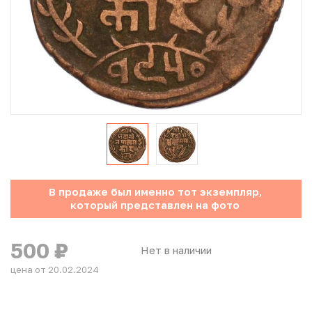
Юбилейные монеты Банка России (с 1999 года)
Памятные и инвестиционные монеты СССР и России
Иностранные монеты
Неофициальные выпуски монет (Unusual)
Античные и средневековые монеты
Наборы монет
В продаже был именно тот экземпляр,
который представлен на фото
Инвестиционные монеты
500
₽
Нет в наличии
цена от 20.02.2024