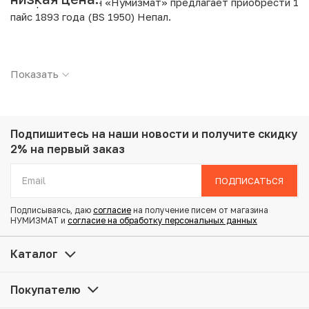
Интернет магазин «Нумизмат» предлагает приобрести 1
пайс 1893 года (BS 1950) Непал.
Подробные характеристики товара:
Показать
Страна: Непал
Номинал: 1 пайс
Год: 1893
Металл: Медь
Вес: 5.16 г
Подпишитесь на наши новости
и получите скидку
Диаметр: 23 мм
2% на первый заказ
Состояние: F
ПОДПИСАТЬСЯ
Купить 1 пайс 1893 года (BS 1950) Непал по
Подписываясь, даю
согласие
на получение писем от магазина
привлекательной цене можно в нашем интернет-
НУМИЗМАТ и
согласие на обработку персональных данных
магазине — Вам достаточно оформить заказ на сайте.
Все монеты, представленные в каталоге, находятся в
Каталог
наличии на нашем складе.
Покупателю
Мы доставим Ваш заказ в любой регион России, кроме
того, возможен самовывоз товара из офиса магазина.