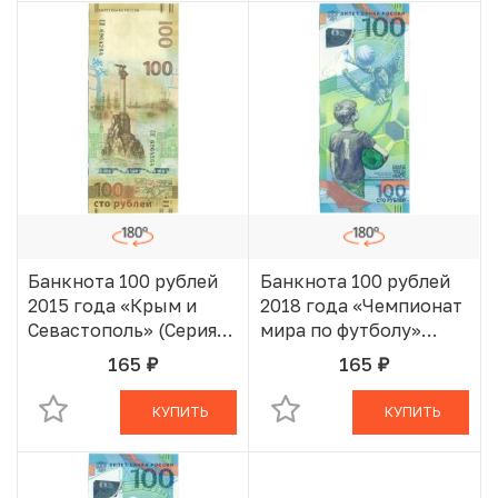
Банкнота 100 рублей
Банкнота 100 рублей
2015 года «Крым и
2018 года «Чемпионат
Севастополь» (Серия
мира по футболу»
СК)
Серия АА
165
165
руб.
руб.
В КОРЗИНЕ
В КОРЗИНЕ
КУПИТЬ
КУПИТЬ