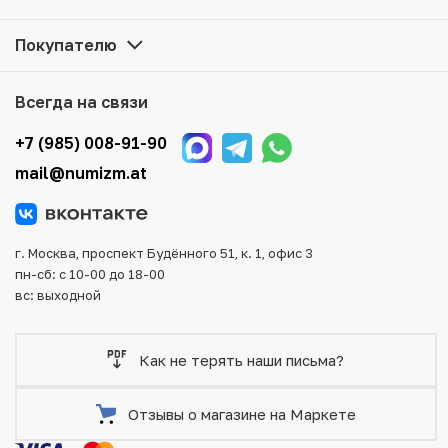
наличии на нашем складе.
Покупателю
Мы доставим Ваш заказ в любой регион России, кроме
того, возможен самовывоз товара из офиса магазина.
Для вашего удобства представлены несколько способов
Всегда на связи
оплаты и доставки заказа. Все отправления надежно и
тщательно упаковываются, что исключает возможность
+7 (985) 008-91-90
повреждения во время доставки.
mail@numizm.at
г. Москва, проспект Будённого 51, к. 1, офис 3
пн-сб: с 10-00 до 18-00
вс: выходной
Как не терять наши письма?
Отзывы о магазине на Маркете