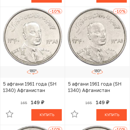
-10
%
-10
%
5 афгани 1961 года (SH
5 афгани 1961 года (SH
1340) Афганистан
1340) Афганистан
149
149
165
165
руб.
руб.
В КОРЗИНЕ
В КОРЗИНЕ
КУПИТЬ
КУПИТЬ
-10
%
-10
%