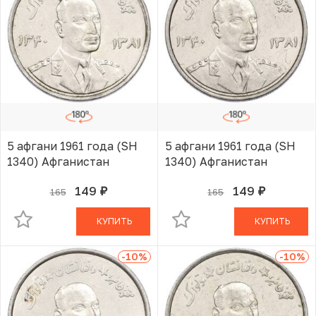
5 афгани 1961 года (SH
5 афгани 1961 года (SH
1340) Афганистан
1340) Афганистан
149
149
165
165
руб.
руб.
В КОРЗИНЕ
В КОРЗИНЕ
КУПИТЬ
КУПИТЬ
-10
%
-10
%