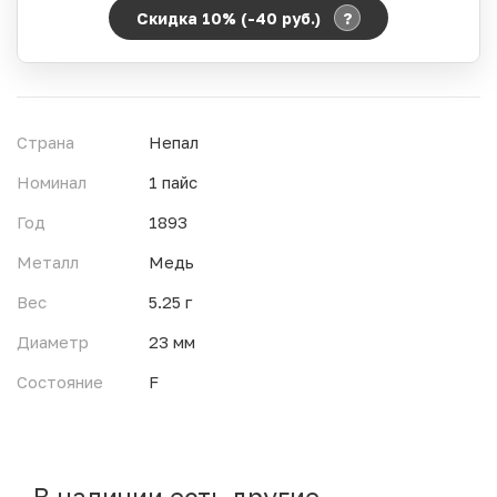
?
Скидка 10% (-40
руб.
)
Период действия акции:
Начало:
06.08.2026 00:00
Окончание:
07.08.2026 23:59
Страна
Непал
Время до окончания:
5
ч.
Номинал
1 пайс
Год
1893
Металл
Медь
Вес
5.25 г
Диаметр
23 мм
Состояние
F