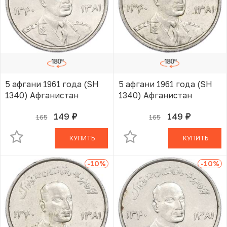
5 афгани 1961 года (SH
5 афгани 1961 года (SH
1340) Афганистан
1340) Афганистан
149
149
165
165
руб.
руб.
В КОРЗИНЕ
В КОРЗИНЕ
КУПИТЬ
КУПИТЬ
-10
%
-10
%