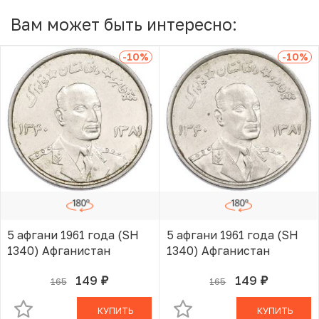
Вам может быть интересно:
-10
%
-10
%
5 афгани 1961 года (SH
5 афгани 1961 года (SH
1340) Афганистан
1340) Афганистан
149
149
165
165
руб.
руб.
В КОРЗИНЕ
В КОРЗИНЕ
КУПИТЬ
КУПИТЬ