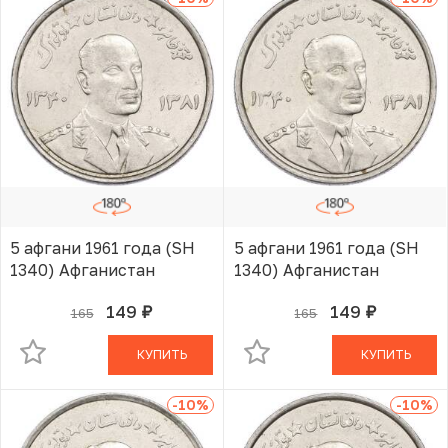
5 афгани 1961 года (SH
5 афгани 1961 года (SH
1340) Афганистан
1340) Афганистан
149
149
165
165
руб.
руб.
В КОРЗИНЕ
В КОРЗИНЕ
КУПИТЬ
КУПИТЬ
-10
%
-10
%