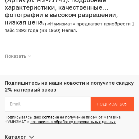
характеристики, качественные
фотографии в высоком разрешении,
низкая цена.
Интернет магазин «Нумизмат» предлагает приобрести 1
пайс 1893 года (BS 1950) Непал.
Подробные характеристики товара:
Показать
Страна: Непал
Номинал: 1 пайс
Год: 1893
Металл: Медь
Вес: 5.25 г
Подпишитесь на наши новости
и получите скидку
Диаметр: 23 мм
2% на первый заказ
Состояние: F
ПОДПИСАТЬСЯ
Купить 1 пайс 1893 года (BS 1950) Непал по
Подписываясь, даю
согласие
на получение писем от магазина
привлекательной цене можно в нашем интернет-
НУМИЗМАТ и
согласие на обработку персональных данных
магазине — Вам достаточно оформить заказ на сайте.
Все монеты, представленные в каталоге, находятся в
Каталог