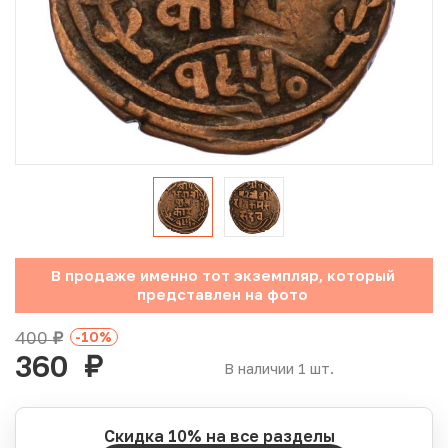
Юбилейные монеты Банка России (с 1999 года)
Памятные и инвестиционные монеты СССР и России
Иностранные монеты
Неофициальные выпуски монет (Unusual)
Античные и средневековые монеты
Наборы монет
В продаже именно тот экземпляр, который
представлен на фото
Инвестиционные монеты
400
-10
%
руб.
360
руб.
В наличии 1 шт.
Скидка 10% на все разделы