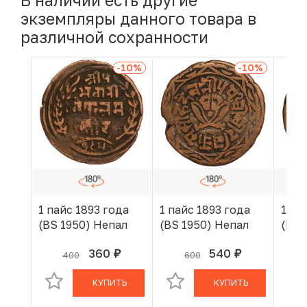
В наличии есть другие
экземпляры данного товара в
различной сохранности
-10
%
-10
%
1 пайс 1893 года
1 пайс 1893 года
1 па
(BS 1950) Непал
(BS 1950) Непал
(BS 
360
540
400
600
руб.
руб.
В КОРЗИНЕ
В КОРЗИНЕ
КУПИТЬ
КУПИТЬ