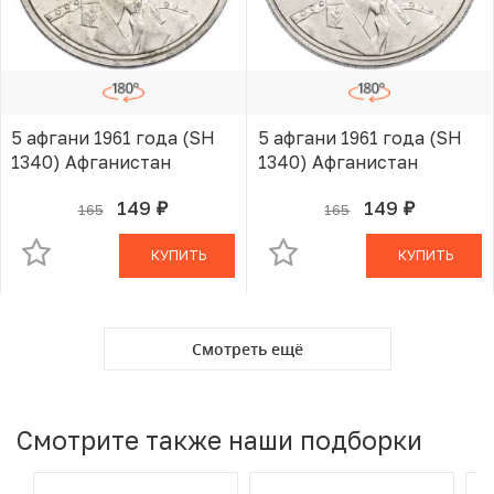
5 афгани 1961 года (SH
5 афгани 1961 года (SH
1340) Афганистан
1340) Афганистан
149
149
165
165
руб.
руб.
В КОРЗИНЕ
В КОРЗИНЕ
КУПИТЬ
КУПИТЬ
Смотреть ещё
Смотрите также наши подборки