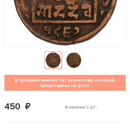
Юбилейные монеты Банка России (с 1999 года)
Памятные и инвестиционные монеты СССР и России
Иностранные монеты
Неофициальные выпуски монет (Unusual)
Античные и средневековые монеты
Наборы монет
В продаже именно тот экземпляр, который
представлен на фото
Инвестиционные монеты
450
руб.
В наличии 1 шт.