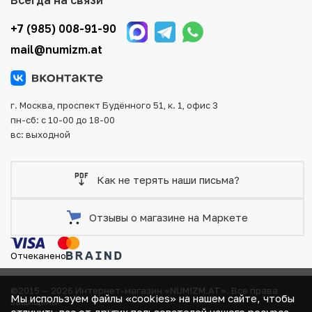
оплаты и доставки заказа. Все отправления надежно и
тщательно упаковываются, что исключает возможность
+7 (985) 008-91-90
повреждения во время доставки.
mail@numizm.at
г. Москва, проспект Будённого 51, к. 1, офис 3
пн-сб: с 10-00 до 18-00
вс: выходной
Как не терять наши письма?
Отзывы о магазине на Маркете
Отчеканено
©2015 — 2026 Интернет-магазин «NUMIZM.AT».
Все права
Мы используем файлы «cookies» на нашем сайте, чтобы
защищены