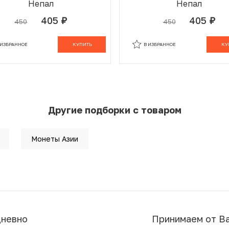
Непал
Непал
405
405
450
450
руб.
руб.
 ИЗБРАННОМ
В КОРЗИНЕ
В ИЗБРАННОМ
В К
 ИЗБРАННОЕ
КУПИТЬ
В ИЗБРАННОЕ
КУ
Другие подборки с товаром
Монеты Азии
дневно
Принимаем от В