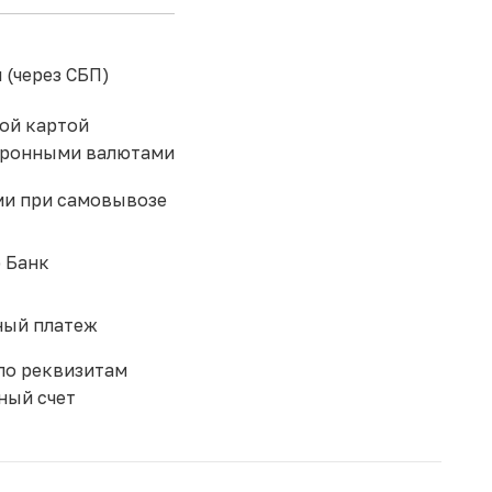
 (через СБП)
ой картой
тронными валютами
и при самовывозе
 Банк
ый платеж
по реквизитам
ный счет