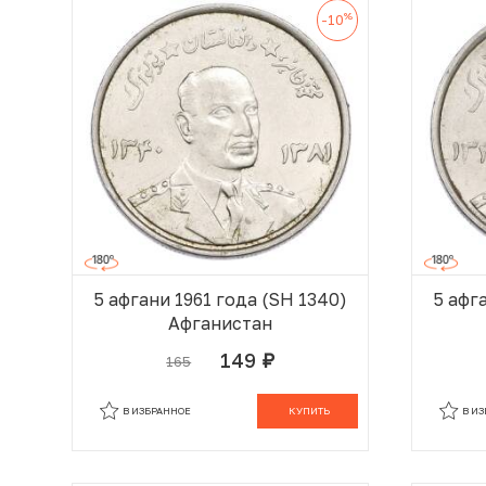
%
-10
5 афгани 1961 года (SH 1340)
5 афг
Афганистан
149
165
руб.
В КОРЗИНЕ
В ИЗБРАННОЕ
КУПИТЬ
В И