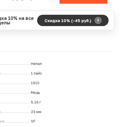
дка 10% на все
?
Скидка 10% (-45
руб.
)
делы
д действия акции:
о:
06.08.2026 00:00
ание:
07.08.2026 23:59
ремя до окончания:
ч.
Непал
л
1 пайс
1910
Медь
5.16 г
р
23 мм
ние
VF