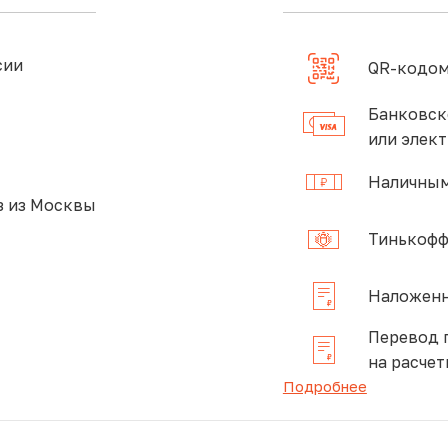
сии
QR-кодом
Банковск
или элек
Наличным
 из Москвы
Тинькофф
Наложенн
Перевод 
на расчет
Подробнее