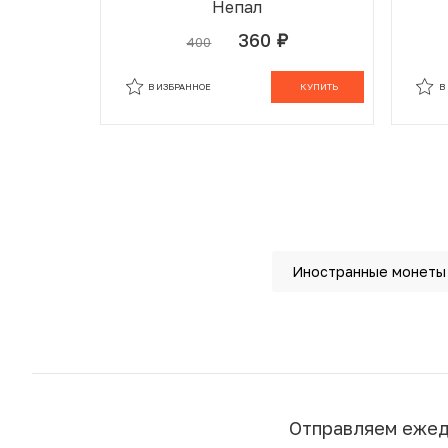
Непал
360
400
руб.
В ИЗБРАННОМ
В КОРЗИНЕ
В
В ИЗБРАННОЕ
КУПИТЬ
В
Иностранные монеты
Отправляем еже