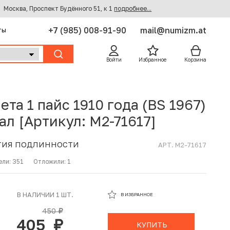
Москва, Проспект Будённого 51, к 1
подробнее...
+7 (985) 008-91-90
mail@numizm.at
ты
Войти
Избранное
Корзина
ета 1 пайс 1910 года (BS 1967)
ал [Артикул: M2-71617]
ТИЯ ПОДЛИННОСТИ
АРТ. M2-71617
ели:
351
Отложили:
1
В ИЗБРАННОМ
В НАЛИЧИИ 1 ШТ.
В ИЗБРАННОЕ
В КОРЗИНЕ
450
руб.
405
руб.
КУПИТЬ