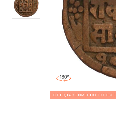
Иностранные монеты
Неофициальные выпуски монет (Unusual)
Античные и средневековые монеты
Наборы монет
Инвестиционные монеты
В ПРОДАЖЕ ИМЕННО ТОТ ЭКЗ