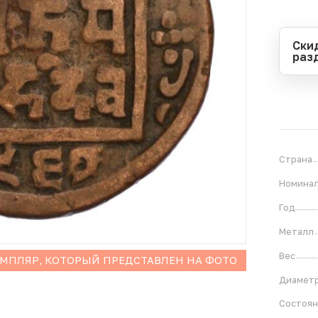
Ски
раз
Перио
Начал
Оконч
В
2
Страна
Номина
Год
Металл
Вес
ЕМПЛЯР, КОТОРЫЙ ПРЕДСТАВЛЕН НА ФОТО
Диамет
Состоя