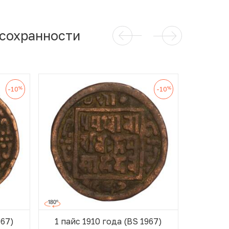
 сохранности
%
%
-10
-10
967)
1 пайс 1910 года (BS 1967)
1 пайс