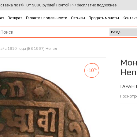
ставка по РФ. От 5000 рублей Почтой РФ бесплатно
подробнее...
каз
Возврат
Гарантия подлинности
Отзывы
Продать монеты
Контак
пайс 1910 года (BS 1967) Непал
Мон
%
-10
%
%
Неп
-10
-10
ГАРАН
Посмотр