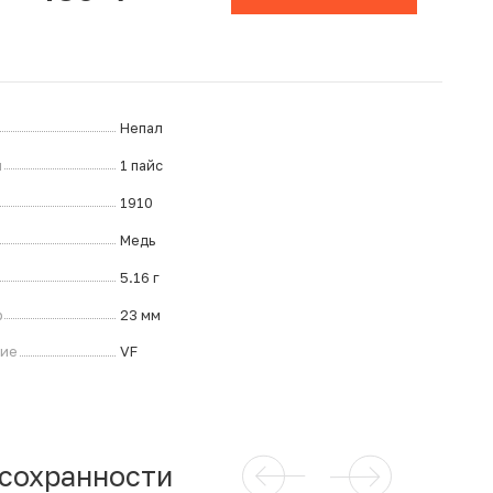
Непал
л
1 пайс
1910
Медь
5.16 г
р
23 мм
ние
VF
 сохранности