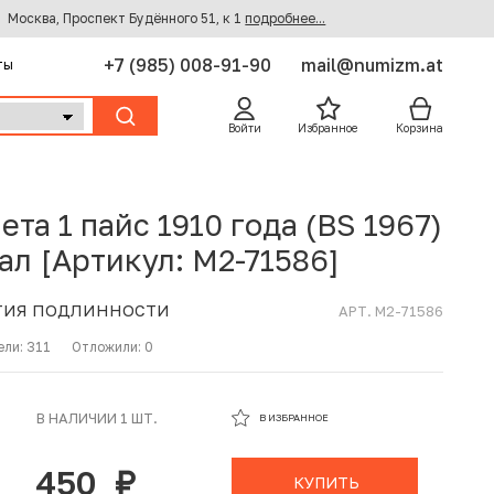
Москва, Проспект Будённого 51, к 1
подробнее...
+7 (985) 008-91-90
mail@numizm.at
ты
Войти
Избранное
Корзина
ета 1 пайс 1910 года (BS 1967)
ал [Артикул: M2-71586]
ТИЯ ПОДЛИННОСТИ
АРТ. M2-71586
ели:
311
Отложили:
0
В ИЗБРАННОМ
В НАЛИЧИИ 1 ШТ.
В ИЗБРАННОЕ
В КОРЗИНЕ
450
руб.
КУПИТЬ