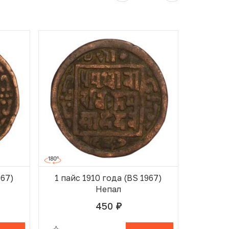
967)
1 пайс 1910 года (BS 1967)
1 пайс
Непал
450
руб.
ОРЗИНЕ
В ИЗБРАННОМ
В КОРЗИНЕ
В ИЗБ