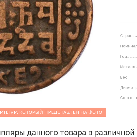
Страна
Номина
Год
Металл
Вес
Диамет
Состоя
ЕМПЛЯР, КОТОРЫЙ ПРЕДСТАВЛЕН НА ФОТО
мпляры данного товара в различной