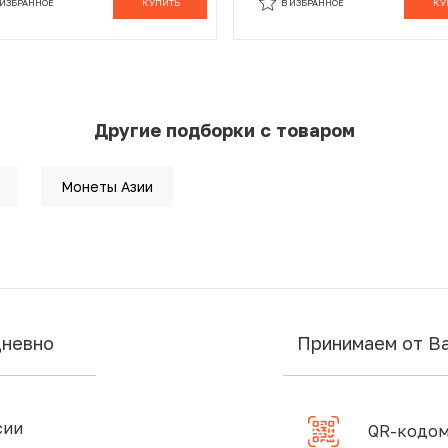
 ИЗБРАННОЕ
КУПИТЬ
В ИЗБРАННОЕ
КУ
Другие подборки с товаром
Монеты Азии
дневно
Принимаем от В
сии
QR-кодом