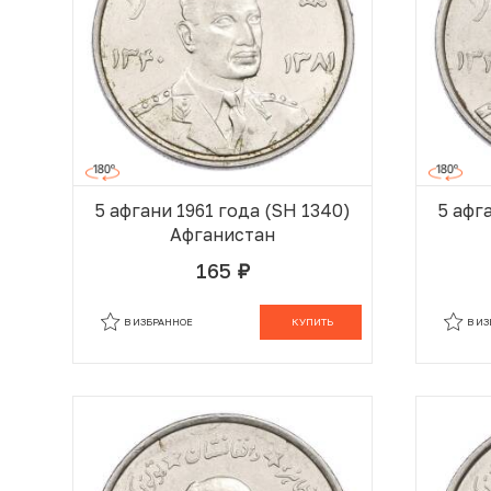
5 афгани 1961 года (SH 1340)
5 афг
Афганистан
165
руб.
В КОРЗИНЕ
В ИЗБРАННОЕ
КУПИТЬ
В И