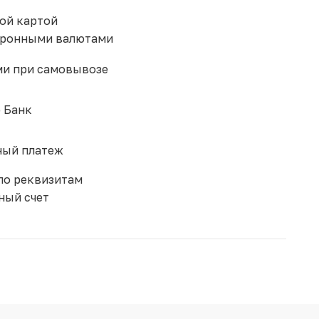
ой картой
тронными валютами
и при самовывозе
 Банк
ый платеж
по реквизитам
ный счет