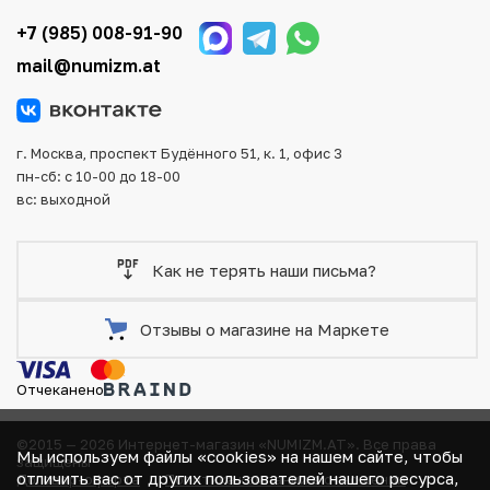
тщательно упаковываются, что исключает возможность
+7 (985) 008-91-90
повреждения во время доставки.
mail@numizm.at
г. Москва, проспект Будённого 51, к. 1, офис 3
пн-сб: с 10-00 до 18-00
вс: выходной
Как не терять наши письма?
Отзывы о магазине на Маркете
Отчеканено
©2015 — 2026 Интернет-магазин «NUMIZM.AT».
Все права
Мы используем файлы «cookies» на нашем сайте, чтобы
защищены
отличить вас от других пользователей нашего ресурса,
Договор-оферта
Политика компании в отношении
В КОРЗИНЕ