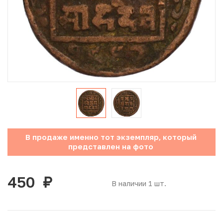
Юбилейные монеты Банка России (с 1999 года)
Памятные и инвестиционные монеты СССР и России
Иностранные монеты
Неофициальные выпуски монет (Unusual)
Античные и средневековые монеты
Наборы монет
В продаже именно тот экземпляр, который
представлен на фото
Инвестиционные монеты
450
руб.
В наличии 1 шт.