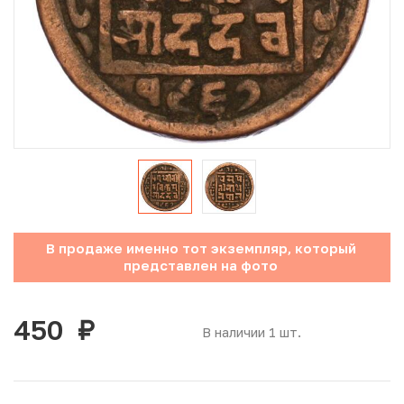
Юбилейные монеты Банка России (с 1999 года)
Памятные и инвестиционные монеты СССР и России
Иностранные монеты
Неофициальные выпуски монет (Unusual)
Античные и средневековые монеты
Наборы монет
В продаже именно тот экземпляр, который
представлен на фото
Инвестиционные монеты
450
руб.
В наличии 1 шт.