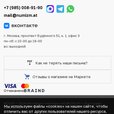
тщательно упаковываются, что исключает возможность
+7 (985) 008-91-90
повреждения во время доставки.
mail@numizm.at
г. Москва, проспект Будённого 51, к. 1, офис 3
пн-сб: с 10-00 до 18-00
вс: выходной
Как не терять наши письма?
Отзывы о магазине на Маркете
Отчеканено
©2015 — 2026 Интернет-магазин «NUMIZM.AT».
Все права
Мы используем файлы «cookies» на нашем сайте, чтобы
защищены
отличить вас от других пользователей нашего ресурса,
Договор-оферта
Политика компании в отношении
В КОРЗИНЕ