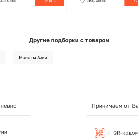
 ИЗБРАННОЕ
КУПИТЬ
В ИЗБРАННОЕ
КУ
Другие подборки с товаром
Монеты Азии
дневно
Принимаем от В
сии
QR-кодом