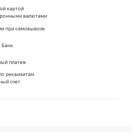
ой картой
тронными валютами
и при самовывозе
 Банк
ый платеж
по реквизитам
ный счет