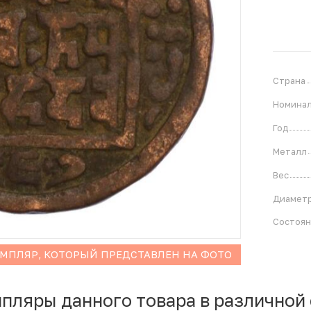
Страна
Номина
Год
Металл
Вес
Диамет
Состоя
ЕМПЛЯР, КОТОРЫЙ ПРЕДСТАВЛЕН НА ФОТО
мпляры данного товара в различной