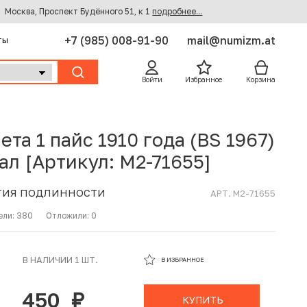
Москва, Проспект Будённого 51, к 1
подробнее...
+7 (985) 008-91-90
mail@numizm.at
ты
Войти
Избранное
Корзина
ета 1 пайс 1910 года (BS 1967)
ал [Артикул: M2-71655]
ТИЯ ПОДЛИННОСТИ
АРТ. M2-71655
ели:
380
Отложили:
0
В ИЗБРАННОМ
В НАЛИЧИИ 1 ШТ.
В ИЗБРАННОЕ
В КОРЗИНЕ
450
руб.
КУПИТЬ