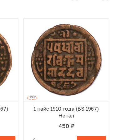
967)
1 пайс 1910 года (BS 1967)
1 пайс
Непал
450
руб.
ОРЗИНЕ
В ИЗБРАННОМ
В КОРЗИНЕ
В ИЗБ