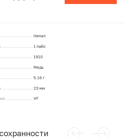
Непал
л
1 пайс
1910
Медь
5.16 г
р
23 мм
ние
VF
 сохранности