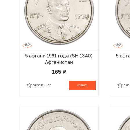
5 афгани 1961 года (SH 1340)
5 афг
Афганистан
165
руб.
В КОРЗИНЕ
В ИЗБРАННОЕ
КУПИТЬ
В И