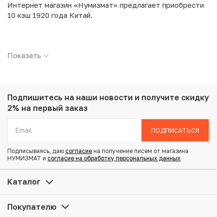
Интернет магазин «Нумизмат» предлагает приобрести
10 кэш 1920 года Китай.
Подробные характеристики товара:
Показать
Страна: Китай
Номинал: 10 кэш
Год: 1920
Металл: Медь
Вес: 7.34 г
Подпишитесь на наши новости
и получите скидку
Диаметр: 28.4 мм
2% на первый заказ
Состояние: VG
ПОДПИСАТЬСЯ
Купить 10 кэш 1920 года Китай по привлекательной цене
Подписываясь, даю
согласие
на получение писем от магазина
можно в нашем интернет-магазине — Вам достаточно
НУМИЗМАТ и
согласие на обработку персональных данных
оформить заказ на сайте. Все монеты, представленные
в каталоге, находятся в наличии на нашем складе.
Каталог
Мы доставим Ваш заказ в любой регион России, кроме
Покупателю
того, возможен самовывоз товара из офиса магазина.