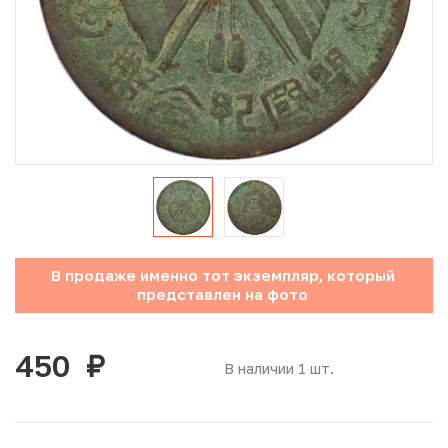
Юбилейные монеты Банка России (с 1999 года)
Памятные и инвестиционные монеты СССР и России
Иностранные монеты
Неофициальные выпуски монет (Unusual)
Античные и средневековые монеты
Наборы монет
В продаже именно тот экземпляр, который
представлен на фото
Инвестиционные монеты
450
руб.
В наличии 1 шт.