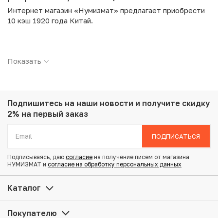
Интернет магазин «Нумизмат» предлагает приобрести
10 кэш 1920 года Китай.
Подробные характеристики товара:
Показать
Страна: Китай
Номинал: 10 кэш
Год: 1920
Металл: Медь
Вес: 7.2 г
Подпишитесь на наши новости
и получите скидку
Диаметр: 28.6 мм
2% на первый заказ
Состояние: F
ПОДПИСАТЬСЯ
Купить 10 кэш 1920 года Китай по привлекательной цене
Подписываясь, даю
согласие
на получение писем от магазина
можно в нашем интернет-магазине — Вам достаточно
НУМИЗМАТ и
согласие на обработку персональных данных
оформить заказ на сайте. Все монеты, представленные
в каталоге, находятся в наличии на нашем складе.
Каталог
Мы доставим Ваш заказ в любой регион России, кроме
Покупателю
того, возможен самовывоз товара из офиса магазина.