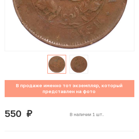
Юбилейные монеты Банка России (с 1999 года)
Памятные и инвестиционные монеты СССР и России
Иностранные монеты
Неофициальные выпуски монет (Unusual)
Античные и средневековые монеты
Наборы монет
В продаже именно тот экземпляр, который
представлен на фото
Инвестиционные монеты
550
руб.
В наличии 1 шт.