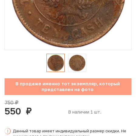
Юбилейные монеты Банка России (с 1999 года)
Памятные и инвестиционные монеты СССР и России
Иностранные монеты
Неофициальные выпуски монет (Unusual)
Античные и средневековые монеты
Наборы монет
В продаже именно тот экземпляр, который
представлен на фото
Инвестиционные монеты
750
руб.
550
руб.
В наличии 1 шт.
Данный товар имеет индивидуальный размер скидки. Не