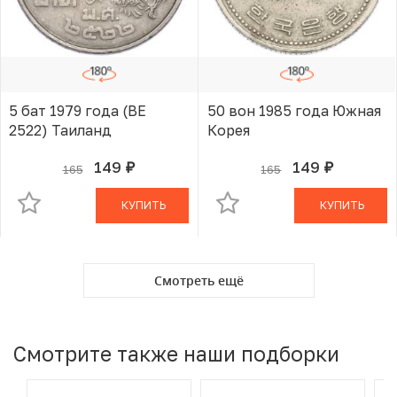
5 бат 1979 года (BE
50 вон 1985 года Южная
2522) Таиланд
Корея
149
149
165
165
руб.
руб.
В КОРЗИНЕ
В КОРЗИНЕ
КУПИТЬ
КУПИТЬ
Смотреть ещё
Смотрите также наши подборки