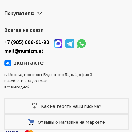
Мы доставим Ваш заказ в любой регион России, кроме
Покупателю
того, возможен самовывоз товара из офиса магазина.
Для вашего удобства представлены несколько способов
оплаты и доставки заказа. Все отправления надежно и
Всегда на связи
тщательно упаковываются, что исключает возможность
повреждения во время доставки.
+7 (985) 008-91-90
mail@numizm.at
г. Москва, проспект Будённого 51, к. 1, офис 3
пн-сб: с 10-00 до 18-00
вс: выходной
Как не терять наши письма?
Отзывы о магазине на Маркете