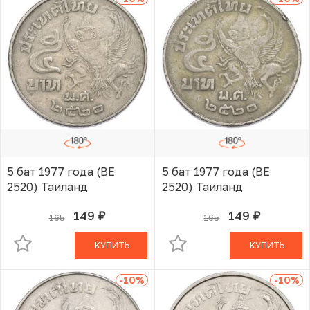
5 бат 1977 года (BE
5 бат 1977 года (BE
2520) Таиланд
2520) Таиланд
149
149
165
165
руб.
руб.
В КОРЗИНЕ
В КОРЗИНЕ
КУПИТЬ
КУПИТЬ
-10
%
-10
%