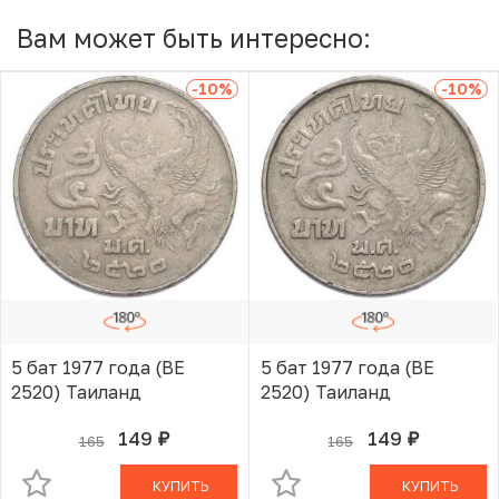
Вам может быть интересно:
-10
%
-10
%
5 бат 1977 года (BE
5 бат 1977 года (BE
2520) Таиланд
2520) Таиланд
149
149
165
165
руб.
руб.
В КОРЗИНЕ
В КОРЗИНЕ
КУПИТЬ
КУПИТЬ