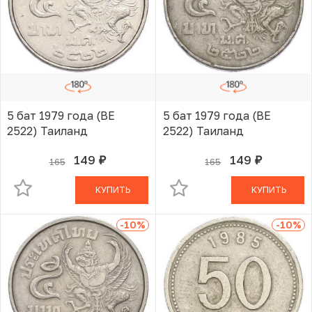
5 бат 1979 года (BE
5 бат 1979 года (BE
2522) Таиланд
2522) Таиланд
149
149
165
165
руб.
руб.
В КОРЗИНЕ
В КОРЗИНЕ
КУПИТЬ
КУПИТЬ
-10
%
-10
%