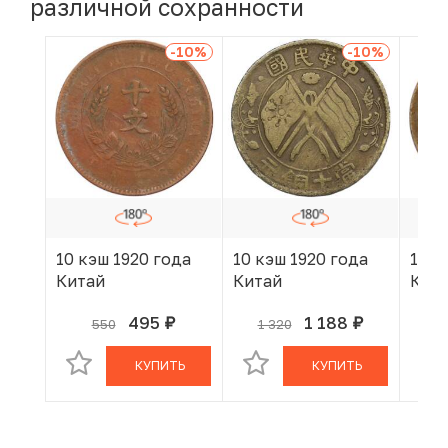
различной сохранности
-10
%
-10
%
10 кэш 1920 года
10 кэш 1920 года
10 к
Китай
Китай
Кит
495
1 188
550
1 320
руб.
руб.
В КОРЗИНЕ
В КОРЗИНЕ
КУПИТЬ
КУПИТЬ