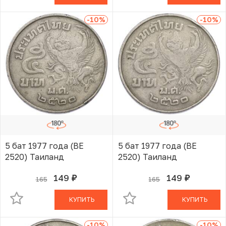
-10
%
-10
%
5 бат 1977 года (BE
5 бат 1977 года (BE
2520) Таиланд
2520) Таиланд
149
149
165
165
руб.
руб.
В КОРЗИНЕ
В КОРЗИНЕ
КУПИТЬ
КУПИТЬ
-10
%
-10
%