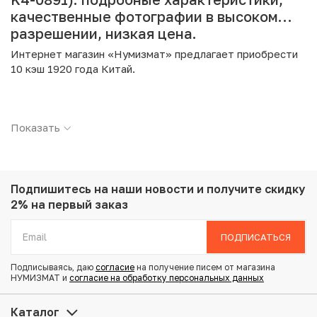
качественные фотографии в высоком
разрешении, низкая цена.
Интернет магазин «Нумизмат» предлагает приобрести
10 кэш 1920 года Китай.
Подробные характеристики товара:
Показать
Страна: Китай
Номинал: 10 кэш
Год: 1920
Металл: Медь
Вес: 6.34 г
Подпишитесь на наши новости
и получите скидку
Диаметр: 27.9 мм
2% на первый заказ
Состояние: F
ПОДПИСАТЬСЯ
Купить 10 кэш 1920 года Китай по привлекательной цене
Подписываясь, даю
согласие
на получение писем от магазина
можно в нашем интернет-магазине — Вам достаточно
НУМИЗМАТ и
согласие на обработку персональных данных
оформить заказ на сайте. Все монеты, представленные
в каталоге, находятся в наличии на нашем складе.
Каталог