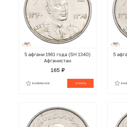
5 афгани 1961 года (SH 1340)
5 афг
Афганистан
165
руб.
В КОРЗИНЕ
В ИЗБРАННОЕ
КУПИТЬ
В И