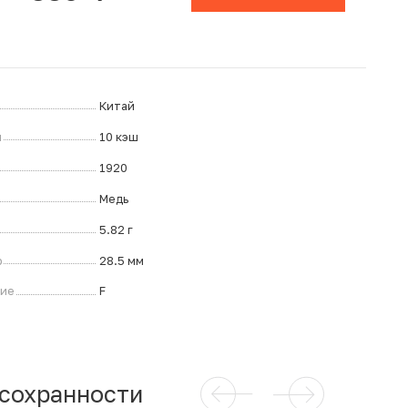
Китай
л
10 кэш
1920
Медь
5.82 г
р
28.5 мм
ние
F
 сохранности