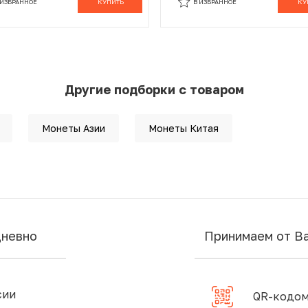
 ИЗБРАННОЕ
КУПИТЬ
В ИЗБРАННОЕ
КУ
Другие подборки с товаром
Монеты Азии
Монеты Китая
дневно
Принимаем от В
сии
QR-кодом