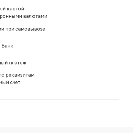
ой картой
тронными валютами
и при самовывозе
 Банк
ый платеж
по реквизитам
ный счет