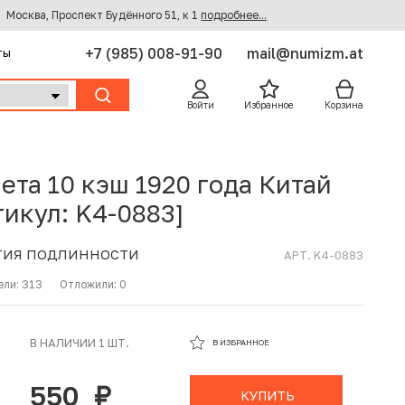
Москва, Проспект Будённого 51, к 1
подробнее...
+7 (985) 008-91-90
mail@numizm.at
ты
Войти
Избранное
Корзина
ета 10 кэш 1920 года Китай
тикул: K4-0883]
ТИЯ ПОДЛИННОСТИ
АРТ. K4-0883
ели:
313
Отложили:
0
В ИЗБРАННОМ
В НАЛИЧИИ 1 ШТ.
В ИЗБРАННОЕ
В КОРЗИНЕ
550
руб.
КУПИТЬ