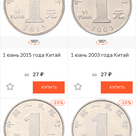
1 юань 2015 года Китай
1 юань 2003 года Китай
27
27
30
30
руб.
руб.
В КОРЗИНЕ
В КОРЗИНЕ
КУПИТЬ
КУПИТЬ
-10
%
-10
%