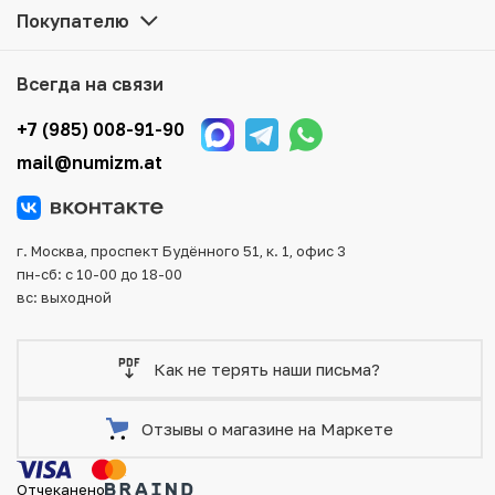
Мы доставим Ваш заказ в любой регион России, кроме
Покупателю
того, возможен самовывоз товара из офиса магазина.
Для вашего удобства представлены несколько способов
оплаты и доставки заказа. Все отправления надежно и
Всегда на связи
тщательно упаковываются, что исключает возможность
повреждения во время доставки.
+7 (985) 008-91-90
mail@numizm.at
г. Москва, проспект Будённого 51, к. 1, офис 3
пн-сб: с 10-00 до 18-00
вс: выходной
Как не терять наши письма?
Отзывы о магазине на Маркете
Отчеканено