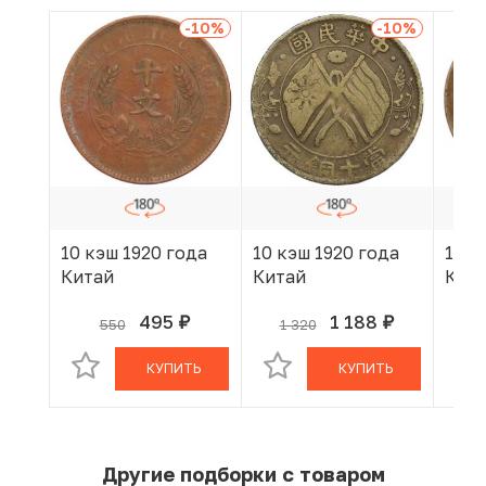
-10
%
-10
%
10 кэш 1920 года
10 кэш 1920 года
10 к
Китай
Китай
Кит
495
1 188
550
1 320
руб.
руб.
В КОРЗИНЕ
В КОРЗИНЕ
КУПИТЬ
КУПИТЬ
Другие подборки с товаром