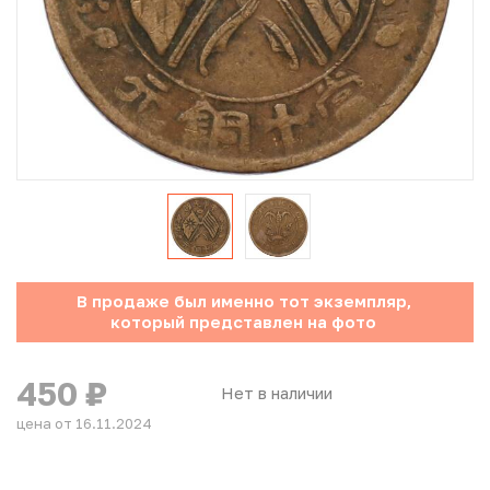
Юбилейные монеты Банка России (с 1999 года)
Памятные и инвестиционные монеты СССР и России
Иностранные монеты
Неофициальные выпуски монет (Unusual)
Античные и средневековые монеты
Наборы монет
В продаже был именно тот экземпляр,
который представлен на фото
Инвестиционные монеты
450
₽
Нет в наличии
цена от 16.11.2024