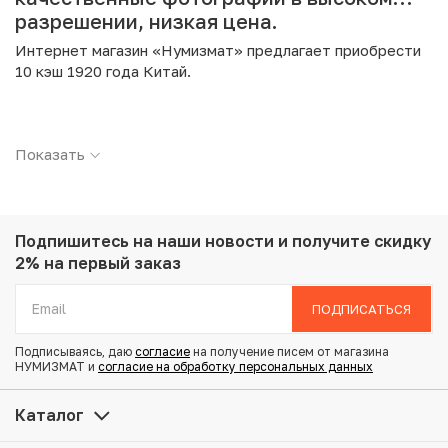
разрешении, низкая цена.
Интернет магазин «Нумизмат» предлагает приобрести
10 кэш 1920 года Китай.
Подробные характеристики товара:
Показать
Страна: Китай
Номинал: 10 кэш
Год: 1920
Металл: Медь
Вес: 6.42 г
Подпишитесь на наши новости
и получите скидку
Диаметр: 28 мм
2% на первый заказ
Состояние: F
ПОДПИСАТЬСЯ
Купить 10 кэш 1920 года Китай по привлекательной цене
Подписываясь, даю
согласие
на получение писем от магазина
можно в нашем интернет-магазине — Вам достаточно
НУМИЗМАТ и
согласие на обработку персональных данных
оформить заказ на сайте. Все монеты, представленные
в каталоге, находятся в наличии на нашем складе.
Каталог