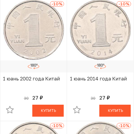
-10
%
-10
%
1 юань 2002 года Китай
1 юань 2014 года Китай
27
27
30
30
руб.
руб.
В КОРЗИНЕ
В КОРЗИНЕ
КУПИТЬ
КУПИТЬ
-10
%
-10
%