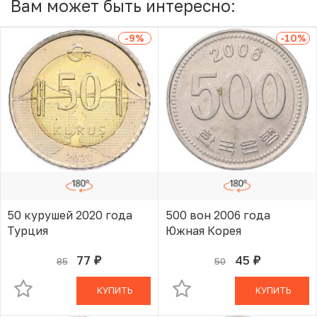
Вам может быть интересно:
-9
%
-10
%
50 курушей 2020 года
500 вон 2006 года
Турция
Южная Корея
77
45
85
50
руб.
руб.
В КОРЗИНЕ
В КОРЗИНЕ
КУПИТЬ
КУПИТЬ