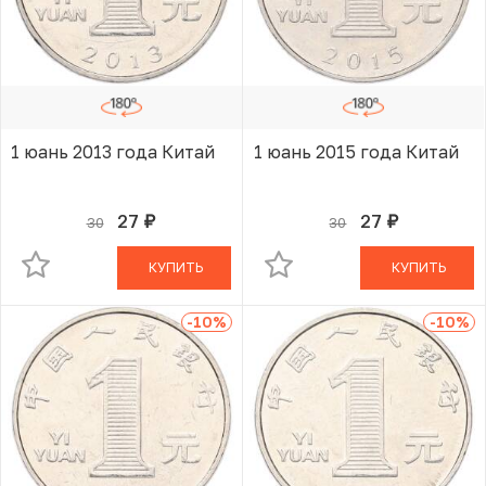
1 юань 2013 года Китай
1 юань 2015 года Китай
27
27
30
30
руб.
руб.
В КОРЗИНЕ
В КОРЗИНЕ
КУПИТЬ
КУПИТЬ
-10
%
-10
%