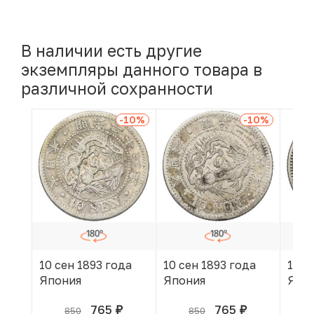
В наличии есть другие
экземпляры данного товара в
различной сохранности
-10
%
-10
%
10 сен 1893 года
10 сен 1893 года
10 с
Япония
Япония
Япо
765
765
850
850
руб.
руб.
В КОРЗИНЕ
В КОРЗИНЕ