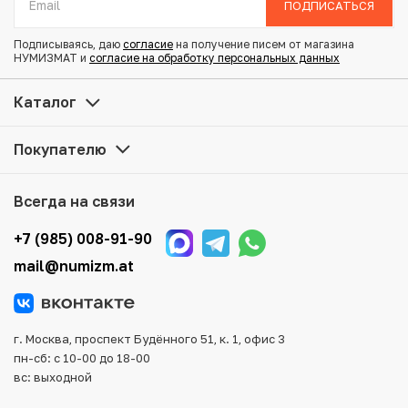
ПОДПИСАТЬСЯ
Состояние: VF
Подписываясь, даю
согласие
на получение писем от магазина
НУМИЗМАТ и
согласие на обработку персональных данных
Купить 10 сен 1893 года Япония по привлекательной
цене можно в нашем интернет-магазине — Вам
Каталог
достаточно оформить заказ на сайте. Все монеты,
представленные в каталоге, находятся в наличии на
Покупателю
нашем складе.
Мы доставим Ваш заказ в любой регион России, кроме
Всегда на связи
того, возможен самовывоз товара из офиса магазина.
Для вашего удобства представлены несколько способов
+7 (985) 008-91-90
оплаты и доставки заказа. Все отправления надежно и
mail@numizm.at
тщательно упаковываются, что исключает возможность
повреждения во время доставки.
г. Москва, проспект Будённого 51, к. 1, офис 3
пн-сб: с 10-00 до 18-00
вс: выходной