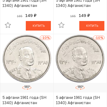
5 афгани 1961 года (SH
5 афгани 1961 года (SH
1340) Афганистан
1340) Афганистан
149
149
165
165
руб.
руб.
В КОРЗИНЕ
В КОРЗИНЕ
КУПИТЬ
КУПИТЬ
-10
%
-10
%
5 афгани 1961 года (SH
5 афгани 1961 года (SH
1340) Афганистан
1340) Афганистан