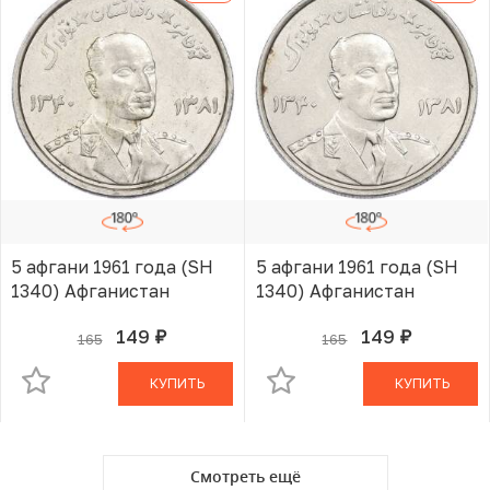
5 афгани 1961 года (SH
5 афгани 1961 года (SH
1340) Афганистан
1340) Афганистан
149
149
165
165
руб.
руб.
В КОРЗИНЕ
В КОРЗИНЕ
КУПИТЬ
КУПИТЬ
Смотреть ещё