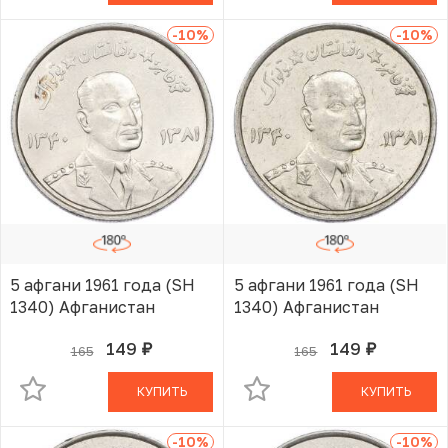
-10
%
-10
%
5 афгани 1961 года (SH
5 афгани 1961 года (SH
1340) Афганистан
1340) Афганистан
149
149
165
165
руб.
руб.
В КОРЗИНЕ
В КОРЗИНЕ
КУПИТЬ
КУПИТЬ
-10
%
-10
%