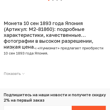
Монета 10 сен 1893 года Япония
(Артикул: M2-81860): подробные
характеристики, качественные
фотографии в высоком разрешении,
низкая цена.
Интернет магазин «Нумизмат» предлагает приобрести
10 сен 1893 года Япония.
Подробные характеристики товара:
Показать
Страна: Япония
Номинал: 10 сен
Год: 1893
Металл: Серебро
Проба: 800
Подпишитесь на наши новости
и получите скидку
Вес: 2.7 г
2% на первый заказ
Диаметр: 17.6 мм
Тираж: 12.000.000