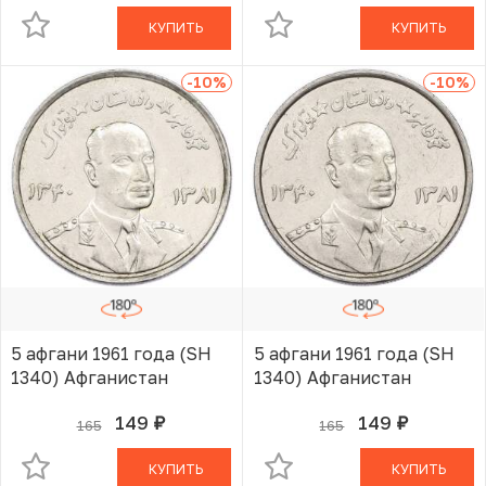
КУПИТЬ
КУПИТЬ
-10
%
-10
%
5 афгани 1961 года (SH
5 афгани 1961 года (SH
1340) Афганистан
1340) Афганистан
149
149
165
165
руб.
руб.
В КОРЗИНЕ
В КОРЗИНЕ
КУПИТЬ
КУПИТЬ