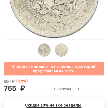
Юбилейные монеты Банка России (с 1999 года)
Памятные и инвестиционные монеты СССР и России
Иностранные монеты
Неофициальные выпуски монет (Unusual)
Античные и средневековые монеты
Наборы монет
В продаже именно тот экземпляр, который
представлен на фото
Инвестиционные монеты
850
-10
%
руб.
765
руб.
В наличии 1 шт.
Скидка 10% на все разделы