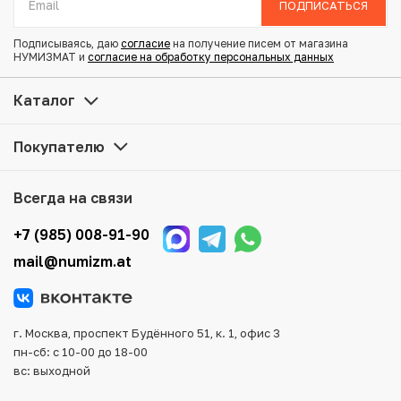
ПОДПИСАТЬСЯ
Состояние: VF
Подписываясь, даю
согласие
на получение писем от магазина
НУМИЗМАТ и
согласие на обработку персональных данных
Купить 10 сен 1893 года Япония по привлекательной
цене можно в нашем интернет-магазине — Вам
Каталог
достаточно оформить заказ на сайте. Все монеты,
представленные в каталоге, находятся в наличии на
Покупателю
нашем складе.
Мы доставим Ваш заказ в любой регион России, кроме
Всегда на связи
того, возможен самовывоз товара из офиса магазина.
Для вашего удобства представлены несколько способов
+7 (985) 008-91-90
оплаты и доставки заказа. Все отправления надежно и
mail@numizm.at
тщательно упаковываются, что исключает возможность
повреждения во время доставки.
г. Москва, проспект Будённого 51, к. 1, офис 3
пн-сб: с 10-00 до 18-00
вс: выходной