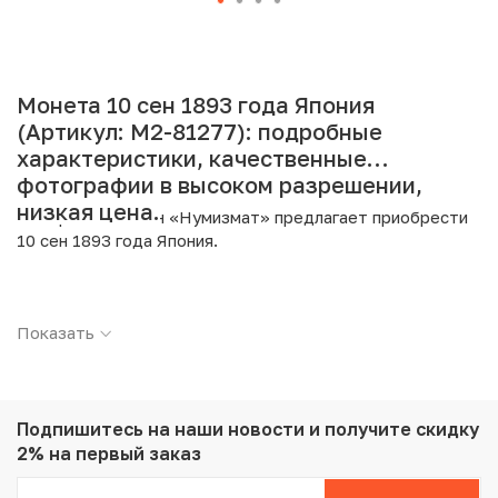
Монета 10 сен 1893 года Япония
(Артикул: M2-81277): подробные
характеристики, качественные
фотографии в высоком разрешении,
низкая цена.
Интернет магазин «Нумизмат» предлагает приобрести
10 сен 1893 года Япония.
Подробные характеристики товара:
Показать
Страна: Япония
Номинал: 10 сен
Год: 1893
Металл: Серебро
Проба: 800
Подпишитесь на наши новости
и получите скидку
Вес: 2.7 г
2% на первый заказ
Диаметр: 17.6 мм
Тираж: 12.000.000