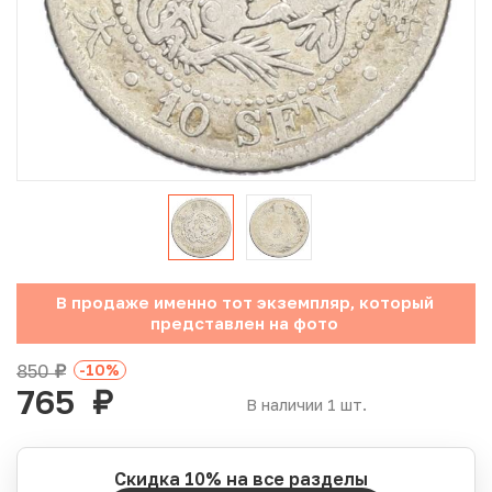
Юбилейные монеты Банка России (с 1999 года)
Памятные и инвестиционные монеты СССР и России
Иностранные монеты
Неофициальные выпуски монет (Unusual)
Античные и средневековые монеты
Наборы монет
В продаже именно тот экземпляр, который
представлен на фото
Инвестиционные монеты
850
-10
%
руб.
765
руб.
В наличии 1 шт.
Скидка 10% на все разделы