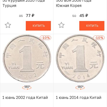
50 курушей 2020 года
500 вон 2006 года
Турция
Южная Корея
77
45
85
50
руб.
руб.
В КОРЗИНЕ
В КОРЗИНЕ
КУПИТЬ
КУПИТЬ
-10
%
-10
%
1 юань 2002 года Китай
1 юань 2014 года Китай