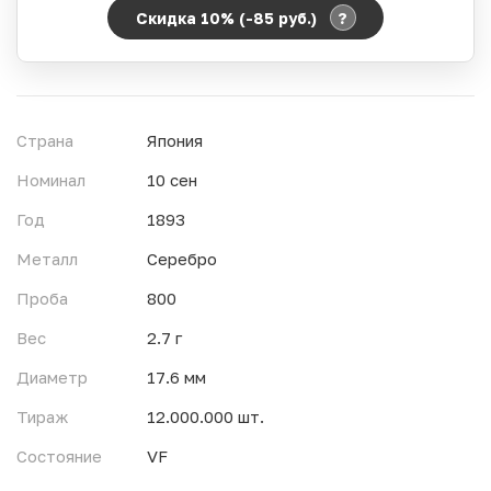
?
Скидка 10% (-85
руб.
)
Период действия акции:
Начало:
06.08.2026 00:00
Окончание:
07.08.2026 23:59
Страна
Япония
Время до окончания:
1
16
дн.
ч.
Номинал
10 сен
Год
1893
Металл
Серебро
Проба
800
Вес
2.7 г
Диаметр
17.6 мм
Тираж
12.000.000 шт.
Состояние
VF