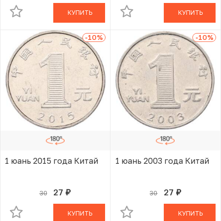
КУПИТЬ
КУПИТЬ
-10
%
-10
%
1 юань 2015 года Китай
1 юань 2003 года Китай
27
27
30
30
руб.
руб.
В КОРЗИНЕ
В КОРЗИНЕ
КУПИТЬ
КУПИТЬ