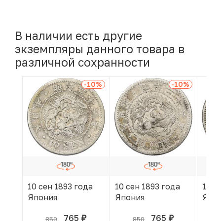
В наличии есть другие
экземпляры данного товара в
различной сохранности
-10
%
-10
%
10 сен 1893 года
10 сен 1893 года
10 с
Япония
Япония
Япо
765
765
850
850
руб.
руб.
В КОРЗИНЕ
В КОРЗИНЕ