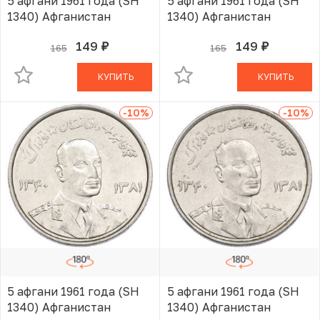
5 афгани 1961 года (SH
5 афгани 1961 года (SH
1340) Афганистан
1340) Афганистан
149
149
165
165
руб.
руб.
В КОРЗИНЕ
В КОРЗИНЕ
КУПИТЬ
КУПИТЬ
-10
%
-10
%
5 афгани 1961 года (SH
5 афгани 1961 года (SH
1340) Афганистан
1340) Афганистан