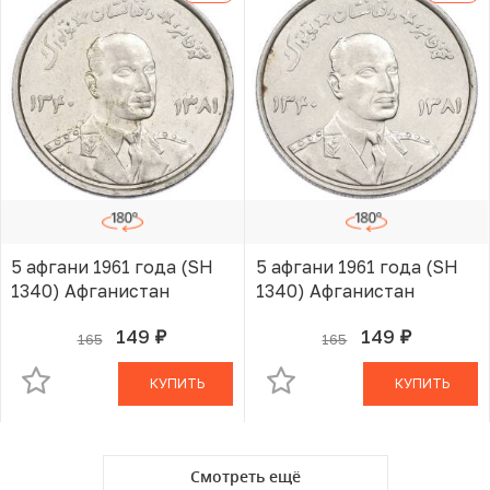
5 афгани 1961 года (SH
5 афгани 1961 года (SH
1340) Афганистан
1340) Афганистан
149
149
165
165
руб.
руб.
В КОРЗИНЕ
В КОРЗИНЕ
КУПИТЬ
КУПИТЬ
Смотреть ещё