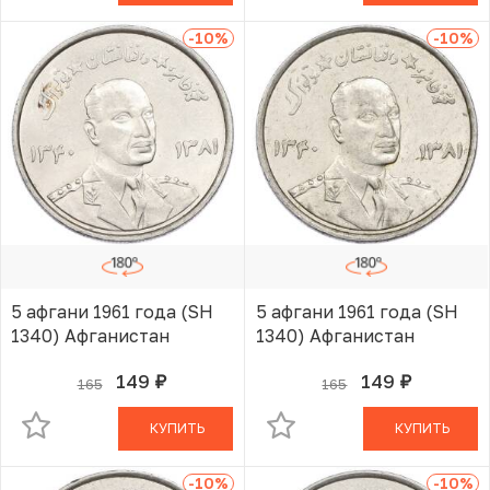
-10
%
-10
%
5 афгани 1961 года (SH
5 афгани 1961 года (SH
1340) Афганистан
1340) Афганистан
149
149
165
165
руб.
руб.
В КОРЗИНЕ
В КОРЗИНЕ
КУПИТЬ
КУПИТЬ
-10
%
-10
%