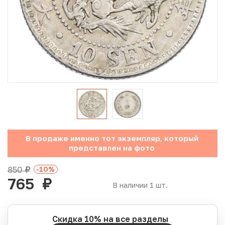
Юбилейные монеты Банка России (с 1999 года)
Памятные и инвестиционные монеты СССР и России
Иностранные монеты
Неофициальные выпуски монет (Unusual)
Античные и средневековые монеты
Наборы монет
В продаже именно тот экземпляр, который
представлен на фото
Инвестиционные монеты
850
-10
%
руб.
765
руб.
В наличии 1 шт.
Скидка 10% на все разделы