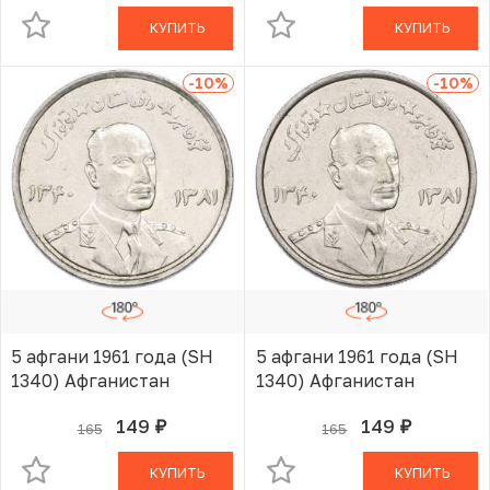
КУПИТЬ
КУПИТЬ
-10
%
-10
%
5 афгани 1961 года (SH
5 афгани 1961 года (SH
1340) Афганистан
1340) Афганистан
149
149
165
165
руб.
руб.
В КОРЗИНЕ
В КОРЗИНЕ
КУПИТЬ
КУПИТЬ