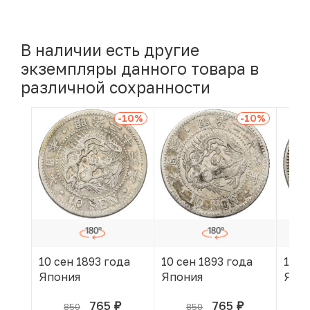
В наличии есть другие
экземпляры данного товара в
различной сохранности
-10
%
-10
%
10 сен 1893 года
10 сен 1893 года
10 с
Япония
Япония
Япо
765
765
850
850
руб.
руб.
В КОРЗИНЕ
В КОРЗИНЕ