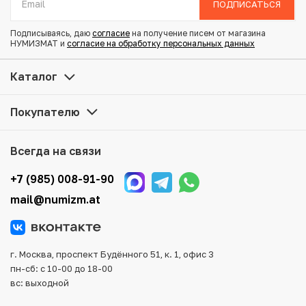
ПОДПИСАТЬСЯ
Состояние: XF
Подписываясь, даю
согласие
на получение писем от магазина
НУМИЗМАТ и
согласие на обработку персональных данных
Купить 10 сен 1893 года Япония по привлекательной
цене можно в нашем интернет-магазине — Вам
Каталог
достаточно оформить заказ на сайте. Все монеты,
представленные в каталоге, находятся в наличии на
Покупателю
нашем складе.
Мы доставим Ваш заказ в любой регион России, кроме
Всегда на связи
того, возможен самовывоз товара из офиса магазина.
Для вашего удобства представлены несколько способов
+7 (985) 008-91-90
оплаты и доставки заказа. Все отправления надежно и
mail@numizm.at
тщательно упаковываются, что исключает возможность
повреждения во время доставки.
г. Москва, проспект Будённого 51, к. 1, офис 3
пн-сб: с 10-00 до 18-00
вс: выходной