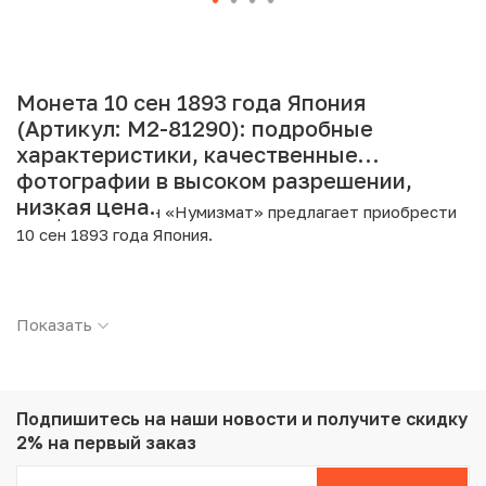
Монета 10 сен 1893 года Япония
(Артикул: M2-81290): подробные
характеристики, качественные
фотографии в высоком разрешении,
низкая цена.
Интернет магазин «Нумизмат» предлагает приобрести
10 сен 1893 года Япония.
Подробные характеристики товара:
Показать
Страна: Япония
Номинал: 10 сен
Год: 1893
Металл: Серебро
Проба: 800
Подпишитесь на наши новости
и получите скидку
Вес: 2.7 г
2% на первый заказ
Диаметр: 17.6 мм
Тираж: 12.000.000