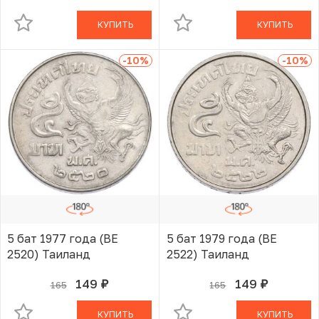
КУПИТЬ
КУПИТЬ
-10
%
-10
%
5 бат 1977 года (BE
5 бат 1979 года (BE
2520) Таиланд
2522) Таиланд
149
149
165
165
руб.
руб.
В КОРЗИНЕ
В КОРЗИНЕ
КУПИТЬ
КУПИТЬ