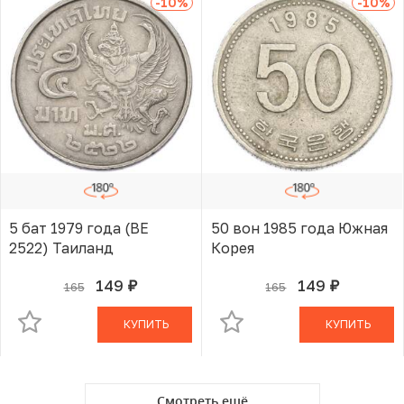
-10
%
-10
%
5 бат 1979 года (BE
50 вон 1985 года Южная
2522) Таиланд
Корея
149
149
165
165
руб.
руб.
В КОРЗИНЕ
В КОРЗИНЕ
КУПИТЬ
КУПИТЬ
Смотреть ещё