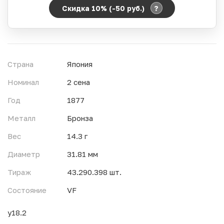
?
Скидка 10% (-50
руб.
)
Период действия акции:
Начало:
06.08.2026 00:00
Окончание:
07.08.2026 23:59
Страна
Япония
Время до окончания:
1
1
дн.
ч.
Номинал
2 сена
Год
1877
Металл
Бронза
Вес
14.3 г
Диаметр
31.81 мм
Тираж
43.290.398 шт.
Состояние
VF
y18.2