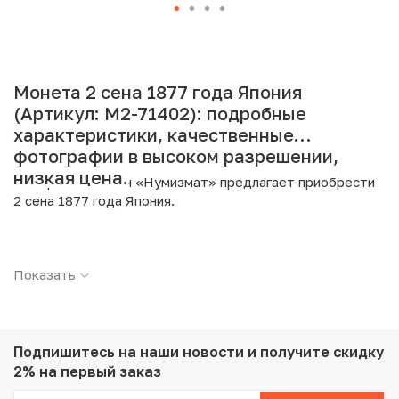
Монета 2 сена 1877 года Япония
(Артикул: M2-71402): подробные
характеристики, качественные
фотографии в высоком разрешении,
низкая цена.
Интернет магазин «Нумизмат» предлагает приобрести
2 сена 1877 года Япония.
Подробные характеристики товара:
Показать
Страна: Япония
Номинал: 2 сена
Год: 1877
Металл: Бронза
Вес: 14.3 г
Подпишитесь на наши новости
и получите скидку
Диаметр: 31.81 мм
2% на первый заказ
Тираж: 43.290.398