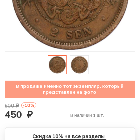
Юбилейные монеты Банка России (с 1999 года)
Памятные и инвестиционные монеты СССР и России
Иностранные монеты
Неофициальные выпуски монет (Unusual)
Античные и средневековые монеты
Наборы монет
В продаже именно тот экземпляр, который
представлен на фото
Инвестиционные монеты
500
-10
%
руб.
450
руб.
В наличии 1 шт.
Скидка 10% на все разделы