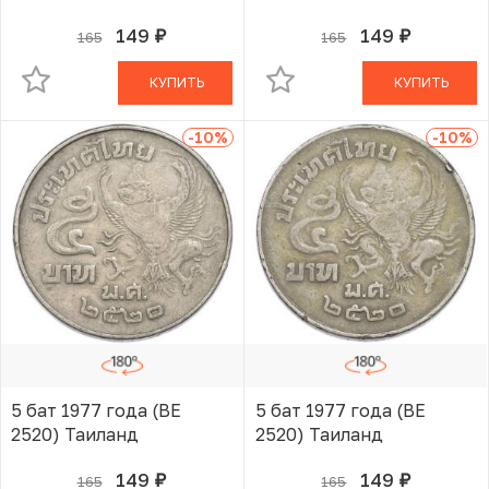
149
149
165
165
руб.
руб.
В КОРЗИНЕ
В КОРЗИНЕ
КУПИТЬ
КУПИТЬ
-10
%
-10
%
5 бат 1977 года (BE
5 бат 1977 года (BE
2520) Таиланд
2520) Таиланд
149
149
165
165
руб.
руб.
В КОРЗИНЕ
В КОРЗИНЕ