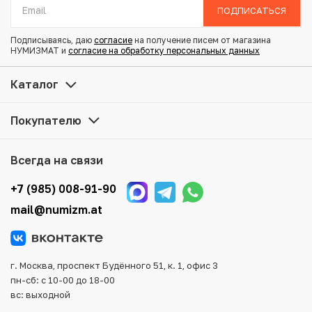
Состояние: VF
ПОДПИСАТЬСЯ
y18.2
Подписываясь, даю
согласие
на получение писем от магазина
НУМИЗМАТ и
согласие на обработку персональных данных
Купить 2 сена 1877 года Япония по привлекательной
цене можно в нашем интернет-магазине — Вам
Каталог
достаточно оформить заказ на сайте. Все монеты,
представленные в каталоге, находятся в наличии на
Покупателю
нашем складе.
Мы доставим Ваш заказ в любой регион России, кроме
Всегда на связи
того, возможен самовывоз товара из офиса магазина.
Для вашего удобства представлены несколько способов
+7 (985) 008-91-90
оплаты и доставки заказа. Все отправления надежно и
mail@numizm.at
тщательно упаковываются, что исключает возможность
повреждения во время доставки.
г. Москва, проспект Будённого 51, к. 1, офис 3
пн-сб: с 10-00 до 18-00
вс: выходной