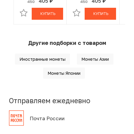
405
405
450
450
руб.
руб.
В КОРЗИНЕ
В КОРЗИНЕ
КУПИТЬ
КУПИТЬ
Другие подборки с товаром
Иностранные монеты
Монеты Азии
Монеты Японии
Отправляем ежедневно
Почта России