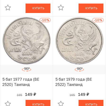
КУПИТЬ
КУПИТЬ
-10
%
-10
%
5 бат 1977 года (BE
5 бат 1979 года (BE
2520) Таиланд
2522) Таиланд
149
149
165
165
руб.
руб.
В КОРЗИНЕ
В КОРЗИНЕ
КУПИТЬ
КУПИТЬ