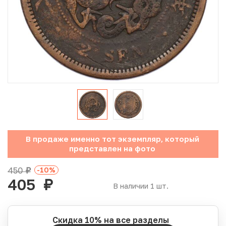
Юбилейные монеты Банка России (с 1999 года)
Памятные и инвестиционные монеты СССР и России
Иностранные монеты
Неофициальные выпуски монет (Unusual)
Античные и средневековые монеты
Наборы монет
В продаже именно тот экземпляр, который
представлен на фото
Инвестиционные монеты
450
-10
%
руб.
405
руб.
В наличии 1 шт.
Скидка 10% на все разделы