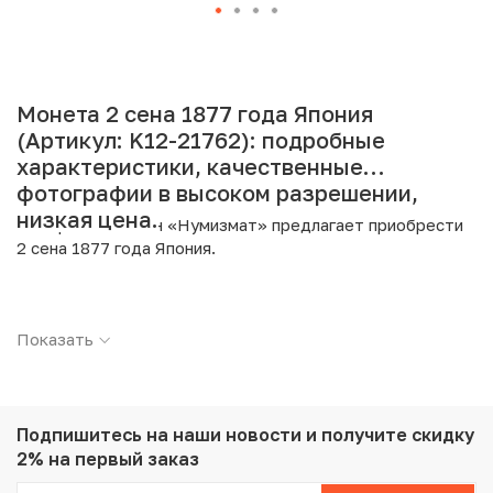
Монета 2 сена 1877 года Япония
(Артикул: K12-21762): подробные
характеристики, качественные
фотографии в высоком разрешении,
низкая цена.
Интернет магазин «Нумизмат» предлагает приобрести
2 сена 1877 года Япония.
Подробные характеристики товара:
Показать
Страна: Япония
Номинал: 2 сена
Год: 1877
Металл: Бронза
Вес: 13.82 г
Подпишитесь на наши новости
и получите скидку
Диаметр: 31.8 мм
2% на первый заказ
Тираж: 43.290.398