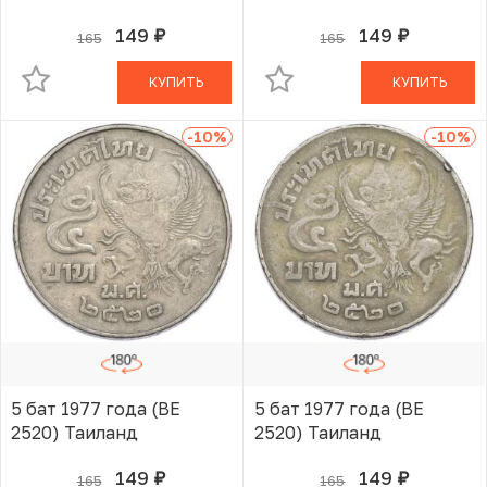
149
149
165
165
руб.
руб.
В КОРЗИНЕ
В КОРЗИНЕ
КУПИТЬ
КУПИТЬ
-10
%
-10
%
5 бат 1977 года (BE
5 бат 1977 года (BE
2520) Таиланд
2520) Таиланд
149
149
165
165
руб.
руб.
В КОРЗИНЕ
В КОРЗИНЕ