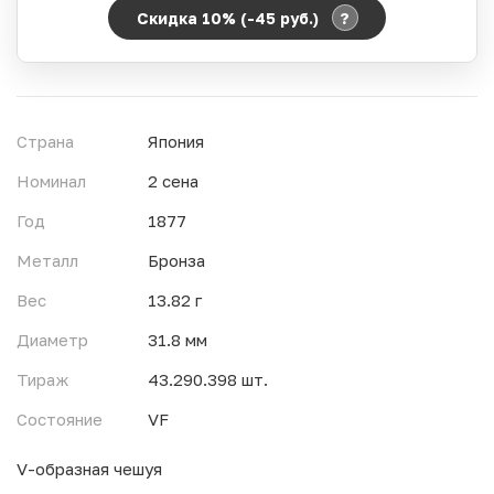
?
Скидка 10% (-45
руб.
)
Период действия акции:
Начало:
06.08.2026 00:00
Окончание:
07.08.2026 23:59
Страна
Япония
Время до окончания:
14
ч.
Номинал
2 сена
Год
1877
Металл
Бронза
Вес
13.82 г
Диаметр
31.8 мм
Тираж
43.290.398 шт.
Состояние
VF
V-образная чешуя