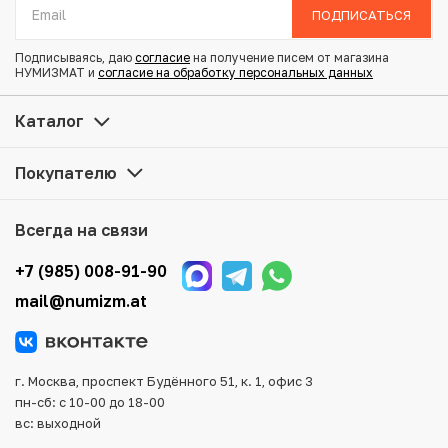
Состояние: VF
ПОДПИСАТЬСЯ
V-образная чешуя
Подписываясь, даю
согласие
на получение писем от магазина
НУМИЗМАТ и
согласие на обработку персональных данных
Купить 2 сена 1877 года Япония по привлекательной
цене можно в нашем интернет-магазине — Вам
Каталог
достаточно оформить заказ на сайте. Все монеты,
представленные в каталоге, находятся в наличии на
Покупателю
нашем складе.
Мы доставим Ваш заказ в любой регион России, кроме
Всегда на связи
того, возможен самовывоз товара из офиса магазина.
Для вашего удобства представлены несколько способов
+7 (985) 008-91-90
оплаты и доставки заказа. Все отправления надежно и
mail@numizm.at
тщательно упаковываются, что исключает возможность
повреждения во время доставки.
г. Москва, проспект Будённого 51, к. 1, офис 3
пн-сб: с 10-00 до 18-00
вс: выходной