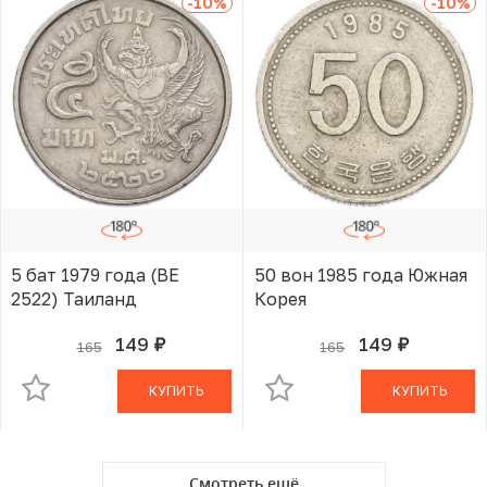
-10
%
-10
%
5 бат 1979 года (BE
50 вон 1985 года Южная
2522) Таиланд
Корея
149
149
165
165
руб.
руб.
В КОРЗИНЕ
В КОРЗИНЕ
КУПИТЬ
КУПИТЬ
Смотреть ещё