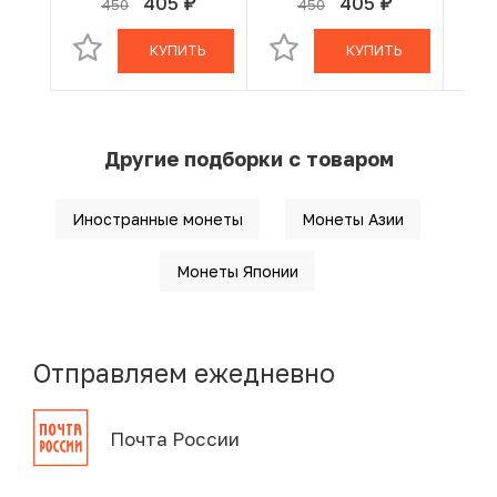
405
405
450
450
руб.
руб.
В КОРЗИНЕ
В КОРЗИНЕ
КУПИТЬ
КУПИТЬ
Другие подборки с товаром
Иностранные монеты
Монеты Азии
Монеты Японии
Отправляем ежедневно
Почта России