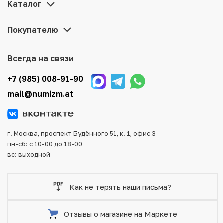
цене можно в нашем интернет-магазине — Вам
Каталог
достаточно оформить заказ на сайте. Все монеты,
представленные в каталоге, находятся в наличии на
Покупателю
нашем складе.
Мы доставим Ваш заказ в любой регион России, кроме
Всегда на связи
того, возможен самовывоз товара из офиса магазина.
Для вашего удобства представлены несколько способов
+7 (985) 008-91-90
оплаты и доставки заказа. Все отправления надежно и
mail@numizm.at
тщательно упаковываются, что исключает возможность
повреждения во время доставки.
г. Москва, проспект Будённого 51, к. 1, офис 3
пн-сб: с 10-00 до 18-00
вс: выходной
Как не терять наши письма?
Отзывы о магазине на Маркете