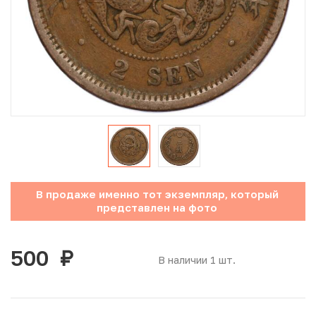
Юбилейные монеты Банка России (с 1999 года)
Памятные и инвестиционные монеты СССР и России
Иностранные монеты
Неофициальные выпуски монет (Unusual)
Античные и средневековые монеты
Наборы монет
В продаже именно тот экземпляр, который
представлен на фото
Инвестиционные монеты
500
руб.
В наличии 1 шт.