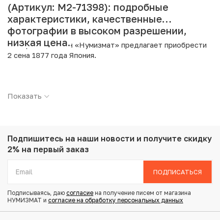
(Артикул: M2-71398): подробные
характеристики, качественные
фотографии в высоком разрешении,
низкая цена.
Интернет магазин «Нумизмат» предлагает приобрести
2 сена 1877 года Япония.
Подробные характеристики товара:
Показать
Страна: Япония
Номинал: 2 сена
Год: 1877
Металл: Бронза
Вес: 14.3 г
Подпишитесь на наши новости
и получите скидку
Диаметр: 31.81 мм
2% на первый заказ
Тираж: 43.290.398
Состояние: VF
ПОДПИСАТЬСЯ
y18.2
Подписываясь, даю
согласие
на получение писем от магазина
НУМИЗМАТ и
согласие на обработку персональных данных
Купить 2 сена 1877 года Япония по привлекательной