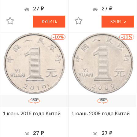
27
27
30
30
руб.
руб.
В КОРЗИНЕ
В КОРЗИНЕ
КУПИТЬ
КУПИТЬ
-10
%
-10
%
1 юань 2016 года Китай
1 юань 2009 года Китай
27
27
30
30
руб.
руб.
В КОРЗИНЕ
В КОРЗИНЕ