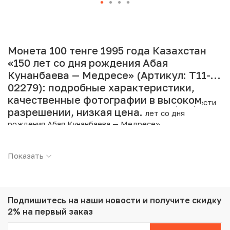
Монета 100 тенге 1995 года Казахстан
«150 лет со дня рождения Абая
Кунанбаева — Медресе» (Артикул: T11-
02279): подробные характеристики,
качественные фотографии в высоком
Интернет магазин «Нумизмат» предлагает приобрести
разрешении, низкая цена.
100 тенге 1995 года Казахстан «150 лет со дня
рождения Абая Кунанбаева — Медресе».
Подробные характеристики товара:
Показать
Страна: Казахстан
Номинал: 100 тенге
Год: 1995
Металл: Серебро
Подпишитесь на наши новости
и получите скидку
Проба: 925
2% на первый заказ
Вес: 24 г