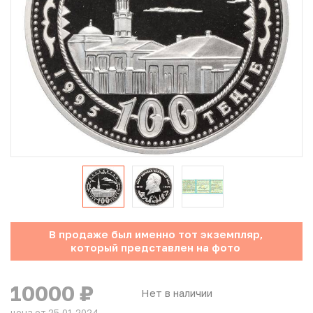
Юбилейные монеты Банка России (с 1999 года)
Памятные и инвестиционные монеты СССР и России
Иностранные монеты
Неофициальные выпуски монет (Unusual)
Античные и средневековые монеты
Наборы монет
Инвестиционные монеты
В продаже был именно тот экземпляр,
который представлен на фото
10000
₽
Нет в наличии
цена от 25.01.2024