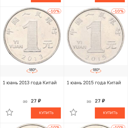
-10
%
-10
%
1 юань 2013 года Китай
1 юань 2015 года Китай
27
27
30
30
руб.
руб.
В КОРЗИНЕ
В КОРЗИНЕ
КУПИТЬ
КУПИТЬ
-10
%
-10
%