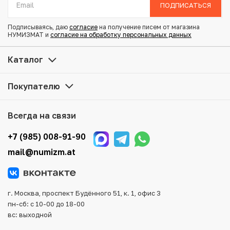
Диаметр: 37 мм
ПОДПИСАТЬСЯ
Тираж: 6.000
Состояние: Proof
Подписываясь, даю
согласие
на получение писем от магазина
Тематика: Выдающиеся личности
НУМИЗМАТ и
согласие на обработку персональных данных
К монете прилагается сертификат
Каталог
Купить 100 тенге 1995 года Казахстан «150 лет со дня
Покупателю
рождения Абая Кунанбаева — Медресе» по
привлекательной цене можно в нашем интернет-
магазине — Вам достаточно оформить заказ на сайте.
Всегда на связи
Все монеты, представленные в каталоге, находятся в
наличии на нашем складе.
+7 (985) 008-91-90
mail@numizm.at
Мы доставим Ваш заказ в любой регион России, кроме
того, возможен самовывоз товара из офиса магазина.
Для вашего удобства представлены несколько способов
оплаты и доставки заказа. Все отправления надежно и
г. Москва, проспект Будённого 51, к. 1, офис 3
тщательно упаковываются, что исключает возможность
пн-сб: с 10-00 до 18-00
повреждения во время доставки.
вс: выходной