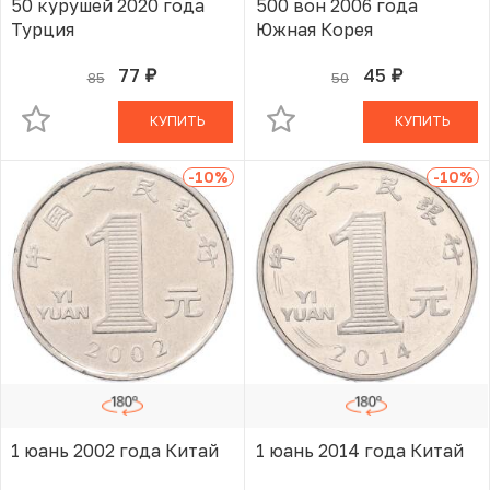
50 курушей 2020 года
500 вон 2006 года
Турция
Южная Корея
77
45
85
50
руб.
руб.
В КОРЗИНЕ
В КОРЗИНЕ
КУПИТЬ
КУПИТЬ
-10
%
-10
%
1 юань 2002 года Китай
1 юань 2014 года Китай