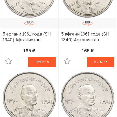
5 афгани 1961 года (SH
5 афгани 1961 года (SH
1340) Афганистан
1340) Афганистан
165
165
руб.
руб.
В КОРЗИНЕ
В КОРЗИНЕ
КУПИТЬ
КУПИТЬ