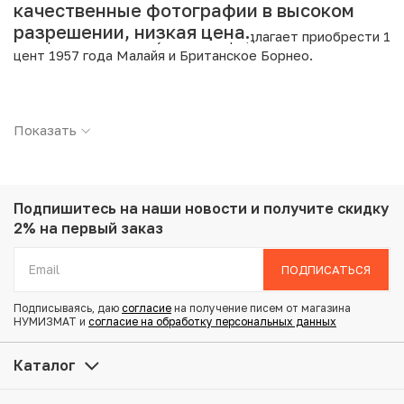
качественные фотографии в высоком
разрешении, низкая цена.
Интернет магазин «Нумизмат» предлагает приобрести 1
цент 1957 года Малайя и Британское Борнео.
Подробные характеристики товара:
Показать
Страна: Малайя и Британское Борнео
Номинал: 1 цент
Год: 1957
Металл: Бронза
Вес: 4.27 г
Подпишитесь на наши новости
и получите скидку
Диаметр: 23.3 мм
2% на первый заказ
Тираж: 12.500.000
Состояние: VF
ПОДПИСАТЬСЯ
Подписываясь, даю
согласие
на получение писем от магазина
Купить 1 цент 1957 года Малайя и Британское Борнео по
НУМИЗМАТ и
согласие на обработку персональных данных
привлекательной цене можно в нашем интернет-
магазине — Вам достаточно оформить заказ на сайте.
Каталог
Все монеты, представленные в каталоге, находятся в
наличии на нашем складе.