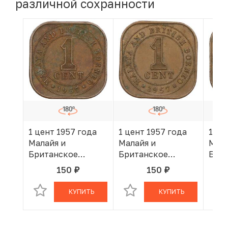
различной сохранности
1 цент 1957 года
1 цент 1957 года
1 це
Малайя и
Малайя и
Мала
Британское
Британское
Бри
Борнео
Борнео
Бор
150
150
руб.
руб.
В КОРЗИНЕ
В КОРЗИНЕ
КУПИТЬ
КУПИТЬ