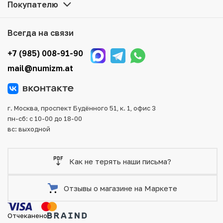
Покупателю
Мы доставим Ваш заказ в любой регион России, кроме
того, возможен самовывоз товара из офиса магазина.
Всегда на связи
Для вашего удобства представлены несколько способов
оплаты и доставки заказа. Все отправления надежно и
+7 (985) 008-91-90
тщательно упаковываются, что исключает возможность
mail@numizm.at
повреждения во время доставки.
г. Москва, проспект Будённого 51, к. 1, офис 3
пн-сб: с 10-00 до 18-00
вс: выходной
Как не терять наши письма?
Отзывы о магазине на Маркете
Отчеканено