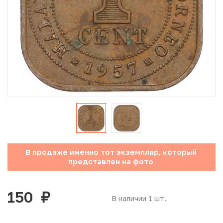
Юбилейные монеты Банка России (с 1999 года)
Памятные и инвестиционные монеты СССР и России
Иностранные монеты
Неофициальные выпуски монет (Unusual)
Античные и средневековые монеты
Наборы монет
В продаже именно тот экземпляр, который
Инвестиционные монеты
представлен на фото
150
руб.
В наличии 1 шт.