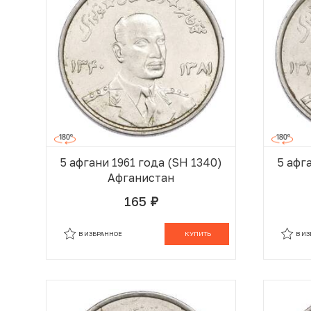
5 афгани 1961 года (SH 1340)
5 афг
Афганистан
165
руб.
В КОРЗИНЕ
В ИЗБРАННОЕ
КУПИТЬ
В И