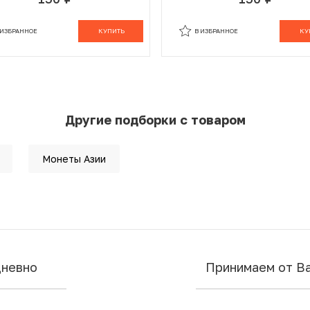
руб.
руб.
 ИЗБРАННОМ
В КОРЗИНЕ
В ИЗБРАННОМ
В К
 ИЗБРАННОЕ
КУПИТЬ
В ИЗБРАННОЕ
КУ
Другие подборки с товаром
Монеты Азии
дневно
Принимаем от В