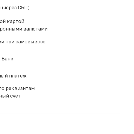
 (через СБП)
ой картой
тронными валютами
и при самовывозе
 Банк
ый платеж
по реквизитам
ный счет