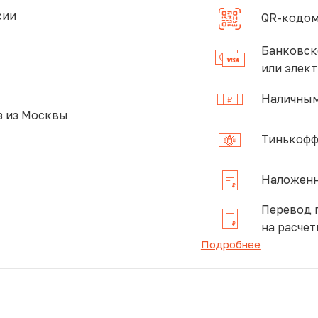
сии
QR-кодом
Банковск
или элек
Наличным
 из Москвы
Тинькофф
Наложенн
Перевод 
на расчет
Подробнее