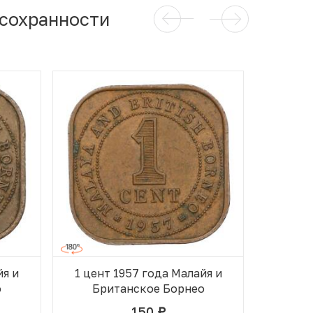
 сохранности
йя и
1 цент 1957 года Малайя и
1 цент
о
Британское Борнео
Бр
150