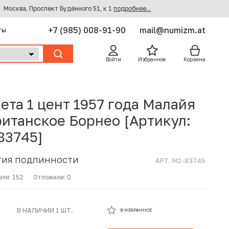
Москва, Проспект Будённого 51, к 1
подробнее...
+7 (985) 008-91-90
mail@numizm.at
ты
Войти
Избранное
Корзина
ета 1 цент 1957 года Малайя
ританское Борнео [Артикул:
83745]
ТИЯ ПОДЛИННОСТИ
АРТ. M2-83745
ели:
152
Отложили:
0
В ИЗБРАННОМ
В НАЛИЧИИ 1 ШТ.
В ИЗБРАННОЕ
В КОРЗИНЕ