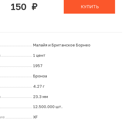
150
руб.
КУПИТЬ
Малайя и Британское Борнео
л
1 цент
1957
Бронза
4.27 г
р
23.3 мм
12.500.000 шт.
ние
XF