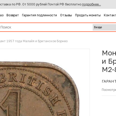
ставка по РФ. От 5000 рублей Почтой РФ бесплатно
подробнее...
каз
Возврат
Гарантия подлинности
Отзывы
Продать монеты
Контак
цент 1957 года Малайя и Британское Борнео
Мон
и Б
M2-
ГАРАН
Посмотр