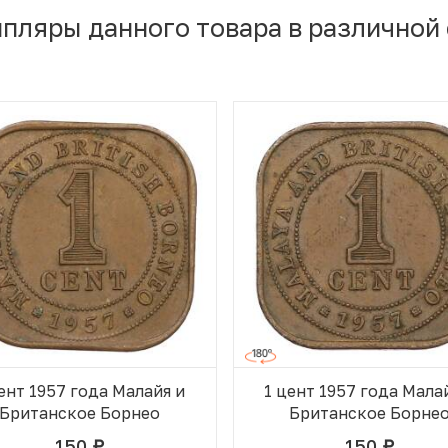
мпляры данного товара в различной
ент 1957 года Малайя и
1 цент 1957 года Мала
Британское Борнео
Британское Борне
150
150