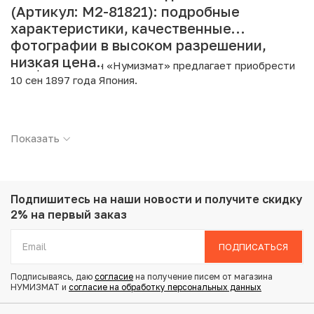
(Артикул: M2-81821): подробные
характеристики, качественные
фотографии в высоком разрешении,
низкая цена.
Интернет магазин «Нумизмат» предлагает приобрести
10 сен 1897 года Япония.
Подробные характеристики товара:
Показать
Страна: Япония
Номинал: 10 сен
Год: 1897
Металл: Серебро
Проба: 800
Подпишитесь на наши новости
и получите скидку
Вес: 2.7 г
2% на первый заказ
Диаметр: 17.6 мм
Тираж: 20.357.439
ПОДПИСАТЬСЯ
Состояние: VF
Подписываясь, даю
согласие
на получение писем от магазина
НУМИЗМАТ и
согласие на обработку персональных данных
Купить 10 сен 1897 года Япония по привлекательной