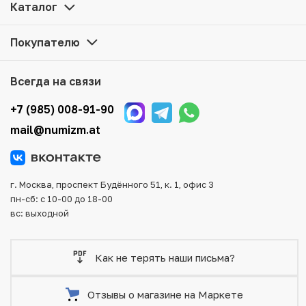
цене можно в нашем интернет-магазине — Вам
Каталог
достаточно оформить заказ на сайте. Все монеты,
представленные в каталоге, находятся в наличии на
Покупателю
нашем складе.
Мы доставим Ваш заказ в любой регион России, кроме
Всегда на связи
того, возможен самовывоз товара из офиса магазина.
Для вашего удобства представлены несколько способов
+7 (985) 008-91-90
оплаты и доставки заказа. Все отправления надежно и
mail@numizm.at
тщательно упаковываются, что исключает возможность
повреждения во время доставки.
г. Москва, проспект Будённого 51, к. 1, офис 3
пн-сб: с 10-00 до 18-00
вс: выходной
Как не терять наши письма?
Отзывы о магазине на Маркете