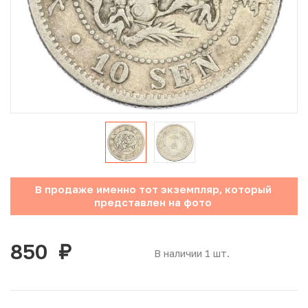
Юбилейные монеты Банка России (с 1999 года)
Памятные и инвестиционные монеты СССР и России
Иностранные монеты
Неофициальные выпуски монет (Unusual)
Античные и средневековые монеты
Наборы монет
В продаже именно тот экземпляр, который
представлен на фото
Инвестиционные монеты
850
руб.
В наличии 1 шт.