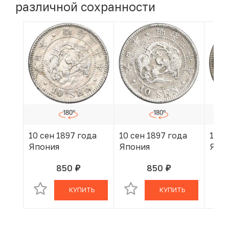
различной сохранности
10 сен 1897 года
10 сен 1897 года
10 с
Япония
Япония
Япо
850
850
руб.
руб.
В КОРЗИНЕ
В КОРЗИНЕ
КУПИТЬ
КУПИТЬ