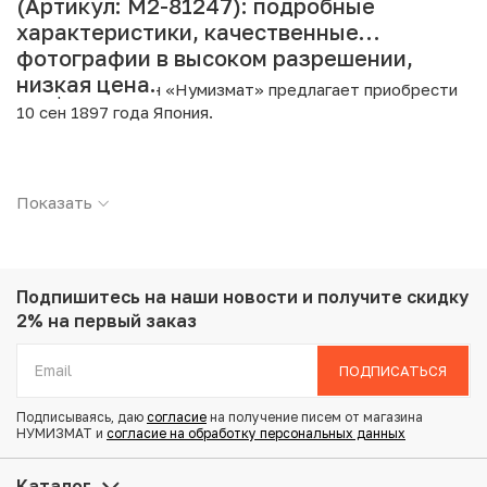
(Артикул: M2-81247): подробные
характеристики, качественные
фотографии в высоком разрешении,
низкая цена.
Интернет магазин «Нумизмат» предлагает приобрести
10 сен 1897 года Япония.
Подробные характеристики товара:
Показать
Страна: Япония
Номинал: 10 сен
Год: 1897
Металл: Серебро
Проба: 800
Подпишитесь на наши новости
и получите скидку
Вес: 2.7 г
2% на первый заказ
Диаметр: 17.6 мм
Тираж: 20.357.439
ПОДПИСАТЬСЯ
Состояние: VF
Подписываясь, даю
согласие
на получение писем от магазина
НУМИЗМАТ и
согласие на обработку персональных данных
Купить 10 сен 1897 года Япония по привлекательной
цене можно в нашем интернет-магазине — Вам
Каталог