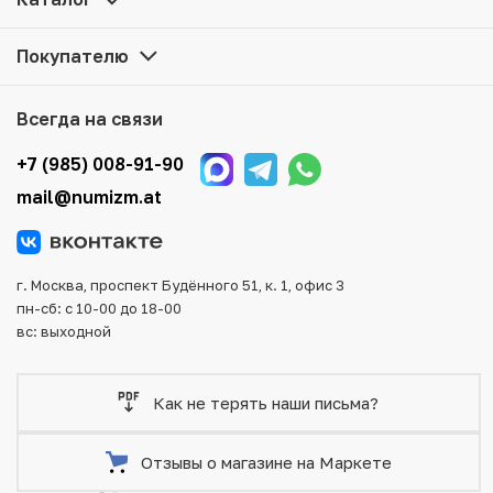
достаточно оформить заказ на сайте. Все монеты,
представленные в каталоге, находятся в наличии на
Покупателю
нашем складе.
Мы доставим Ваш заказ в любой регион России, кроме
Всегда на связи
того, возможен самовывоз товара из офиса магазина.
Для вашего удобства представлены несколько способов
+7 (985) 008-91-90
оплаты и доставки заказа. Все отправления надежно и
mail@numizm.at
тщательно упаковываются, что исключает возможность
повреждения во время доставки.
г. Москва, проспект Будённого 51, к. 1, офис 3
пн-сб: с 10-00 до 18-00
вс: выходной
Как не терять наши письма?
Отзывы о магазине на Маркете