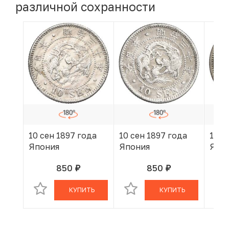
различной сохранности
10 сен 1897 года
10 сен 1897 года
10 с
Япония
Япония
Япо
850
850
руб.
руб.
В КОРЗИНЕ
В КОРЗИНЕ
КУПИТЬ
КУПИТЬ