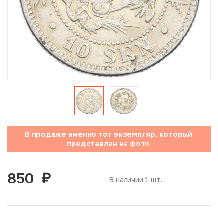
Юбилейные монеты Банка России (с 1999 года)
Памятные и инвестиционные монеты СССР и России
Иностранные монеты
Неофициальные выпуски монет (Unusual)
Античные и средневековые монеты
Наборы монет
В продаже именно тот экземпляр, который
представлен на фото
Инвестиционные монеты
850
руб.
В наличии 1 шт.