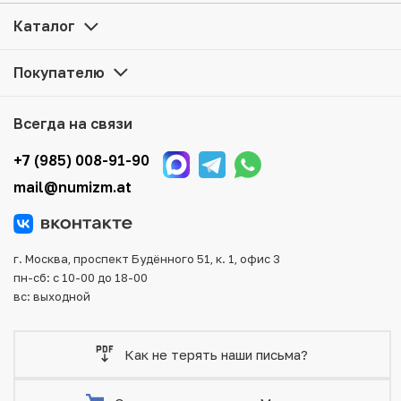
цене можно в нашем интернет-магазине — Вам
достаточно оформить заказ на сайте. Все монеты,
Каталог
представленные в каталоге, находятся в наличии на
нашем складе.
Покупателю
Мы доставим Ваш заказ в любой регион России, кроме
того, возможен самовывоз товара из офиса магазина.
Всегда на связи
Для вашего удобства представлены несколько способов
оплаты и доставки заказа. Все отправления надежно и
+7 (985) 008-91-90
тщательно упаковываются, что исключает возможность
mail@numizm.at
повреждения во время доставки.
г. Москва, проспект Будённого 51, к. 1, офис 3
пн-сб: с 10-00 до 18-00
вс: выходной
Как не терять наши письма?