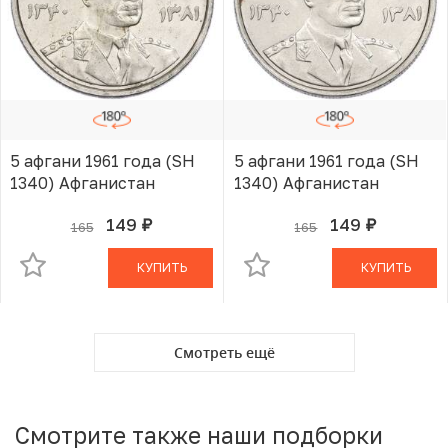
5 афгани 1961 года (SH
5 афгани 1961 года (SH
1340) Афганистан
1340) Афганистан
149
149
165
165
руб.
руб.
В КОРЗИНЕ
В КОРЗИНЕ
КУПИТЬ
КУПИТЬ
Смотреть ещё
Смотрите также наши подборки