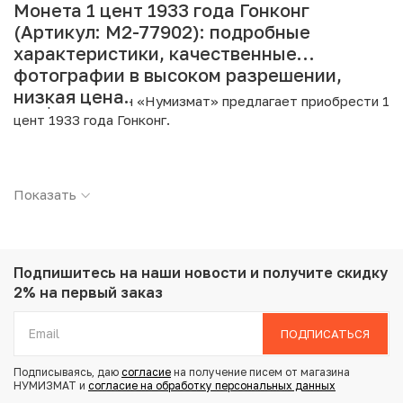
Монета 1 цент 1933 года Гонконг
(Артикул: M2-77902): подробные
характеристики, качественные
фотографии в высоком разрешении,
низкая цена.
Интернет магазин «Нумизмат» предлагает приобрести 1
цент 1933 года Гонконг.
Подробные характеристики товара:
Показать
Страна: Гонконг
Номинал: 1 цент
Год: 1933
Металл: Бронза
Вес: 3.95 г
Подпишитесь на наши новости
и получите скидку
Диаметр: 22 мм
2% на первый заказ
Тираж: 6.500.000
Состояние: F
ПОДПИСАТЬСЯ
Подписываясь, даю
согласие
на получение писем от магазина
Купить 1 цент 1933 года Гонконг по привлекательной
НУМИЗМАТ и
согласие на обработку персональных данных