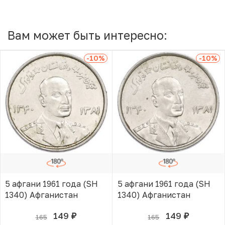
Вам может быть интересно:
-10
%
-10
%
5 афгани 1961 года (SH
5 афгани 1961 года (SH
1340) Афганистан
1340) Афганистан
149
149
165
165
руб.
руб.
В КОРЗИНЕ
В КОРЗИНЕ