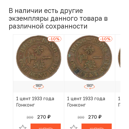
В наличии есть другие
экземпляры данного товара в
различной сохранности
-10
%
-10
%
1 цент 1933 года
1 цент 1933 года
1 це
Гонконг
Гонконг
Гонк
270
270
300
300
руб.
руб.
В КОРЗИНЕ
В КОРЗИНЕ