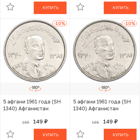
КУПИТЬ
КУПИТЬ
-10
%
-10
%
5 афгани 1961 года (SH
5 афгани 1961 года (SH
1340) Афганистан
1340) Афганистан
149
149
165
165
руб.
руб.
В КОРЗИНЕ
В КОРЗИНЕ
КУПИТЬ
КУПИТЬ