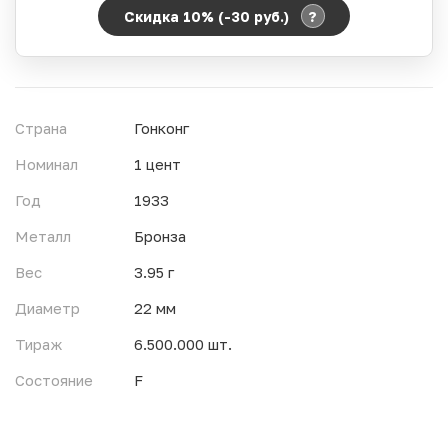
?
Скидка 10% (-30
руб.
)
Период действия акции:
Начало:
06.08.2026 00:00
Окончание:
07.08.2026 23:59
Страна
Гонконг
Время до окончания:
8
ч.
Номинал
1 цент
Год
1933
Металл
Бронза
Вес
3.95 г
Диаметр
22 мм
Тираж
6.500.000 шт.
Состояние
F