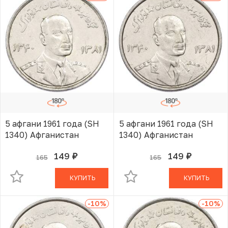
5 афгани 1961 года (SH
5 афгани 1961 года (SH
1340) Афганистан
1340) Афганистан
149
149
165
165
руб.
руб.
В КОРЗИНЕ
В КОРЗИНЕ
КУПИТЬ
КУПИТЬ
-10
%
-10
%