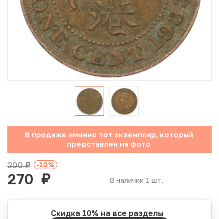
Юбилейные монеты Банка России (с 1999 года)
Памятные и инвестиционные монеты СССР и России
Иностранные монеты
Неофициальные выпуски монет (Unusual)
Античные и средневековые монеты
Наборы монет
В продаже именно тот экземпляр, который
представлен на фото
Инвестиционные монеты
300
-10
%
руб.
270
руб.
В наличии 1 шт.
Скидка 10% на все разделы