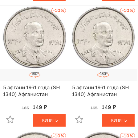
-10
%
-10
%
5 афгани 1961 года (SH
5 афгани 1961 года (SH
1340) Афганистан
1340) Афганистан
149
149
165
165
руб.
руб.
В КОРЗИНЕ
В КОРЗИНЕ
КУПИТЬ
КУПИТЬ
-10
%
-10
%