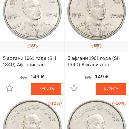
5 афгани 1961 года (SH
5 афгани 1961 года (SH
1340) Афганистан
1340) Афганистан
149
149
165
165
руб.
руб.
В КОРЗИНЕ
В КОРЗИНЕ
КУПИТЬ
КУПИТЬ
-10
%
-10
%