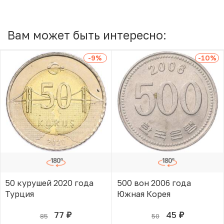
Вам может быть интересно:
-9
%
-10
%
50 курушей 2020 года
500 вон 2006 года
Турция
Южная Корея
77
45
85
50
руб.
руб.
В КОРЗИНЕ
В КОРЗИНЕ