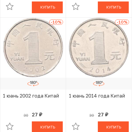
КУПИТЬ
КУПИТЬ
-10
%
-10
%
1 юань 2002 года Китай
1 юань 2014 года Китай
27
27
30
30
руб.
руб.
В КОРЗИНЕ
В КОРЗИНЕ
КУПИТЬ
КУПИТЬ