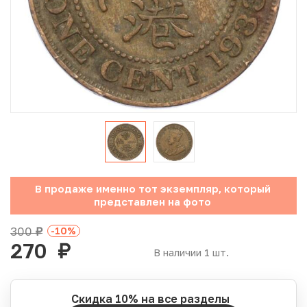
Юбилейные монеты Банка России (с 1999 года)
Памятные и инвестиционные монеты СССР и России
Иностранные монеты
Неофициальные выпуски монет (Unusual)
Античные и средневековые монеты
Наборы монет
В продаже именно тот экземпляр, который
представлен на фото
Инвестиционные монеты
300
-10
%
руб.
270
руб.
В наличии 1 шт.
Скидка 10% на все разделы