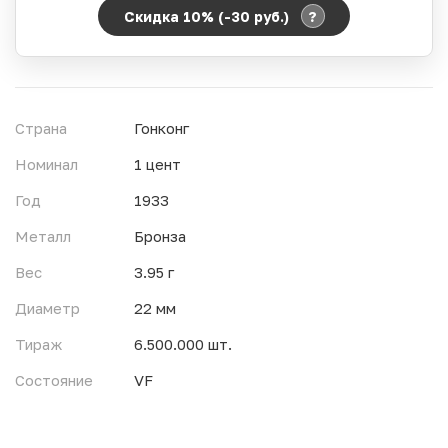
?
Скидка 10% (-30
руб.
)
Период действия акции:
Начало:
06.08.2026 00:00
Окончание:
07.08.2026 23:59
Страна
Гонконг
Время до окончания:
1
11
дн.
ч.
Номинал
1 цент
Год
1933
Металл
Бронза
Вес
3.95 г
Диаметр
22 мм
Тираж
6.500.000 шт.
Состояние
VF