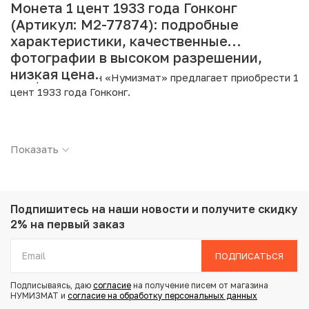
Монета 1 цент 1933 года Гонконг
(Артикул: M2-77874): подробные
характеристики, качественные
фотографии в высоком разрешении,
низкая цена.
Интернет магазин «Нумизмат» предлагает приобрести 1
цент 1933 года Гонконг.
Подробные характеристики товара:
Показать
Страна: Гонконг
Номинал: 1 цент
Год: 1933
Металл: Бронза
Вес: 3.95 г
Подпишитесь на наши новости
и получите скидку
Диаметр: 22 мм
2% на первый заказ
Тираж: 6.500.000
Состояние: VF
ПОДПИСАТЬСЯ
Подписываясь, даю
согласие
на получение писем от магазина
Купить 1 цент 1933 года Гонконг по привлекательной
НУМИЗМАТ и
согласие на обработку персональных данных