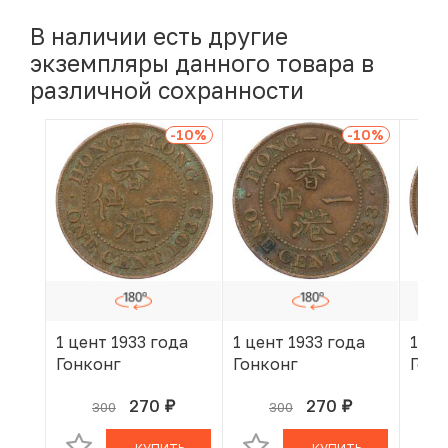
В наличии есть другие
экземпляры данного товара в
различной сохранности
-10
%
-10
%
1 цент 1933 года
1 цент 1933 года
1 це
Гонконг
Гонконг
Гонк
270
270
300
300
руб.
руб.
В КОРЗИНЕ
В КОРЗИНЕ