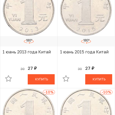
1 юань 2013 года Китай
1 юань 2015 года Китай
27
27
30
30
руб.
руб.
В КОРЗИНЕ
В КОРЗИНЕ
КУПИТЬ
КУПИТЬ
-10
%
-10
%