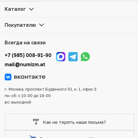
цене можно в нашем интернет-магазине — Вам
достаточно оформить заказ на сайте. Все монеты,
Каталог
представленные в каталоге, находятся в наличии на
нашем складе.
Покупателю
Мы доставим Ваш заказ в любой регион России, кроме
того, возможен самовывоз товара из офиса магазина.
Всегда на связи
Для вашего удобства представлены несколько способов
оплаты и доставки заказа. Все отправления надежно и
+7 (985) 008-91-90
тщательно упаковываются, что исключает возможность
mail@numizm.at
повреждения во время доставки.
г. Москва, проспект Будённого 51, к. 1, офис 3
пн-сб: с 10-00 до 18-00
вс: выходной
Как не терять наши письма?