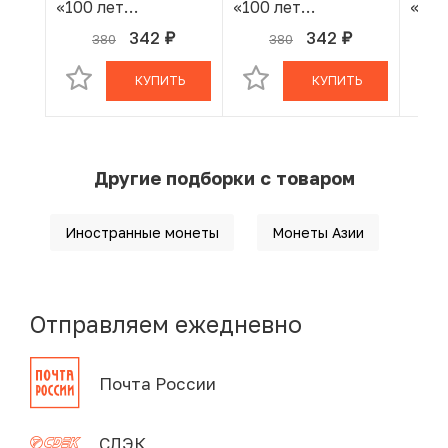
«100 лет
«100 лет
«100
Министерству
Министерству
Мин
342
342
380
380
руб.
руб.
В КОРЗИНЕ
В КОРЗИНЕ
Внутренних дел»
Внутренних дел»
Внут
КУПИТЬ
КУПИТЬ
Другие подборки с товаром
Иностранные монеты
Монеты Азии
Отправляем ежедневно
Почта России
СДЭК