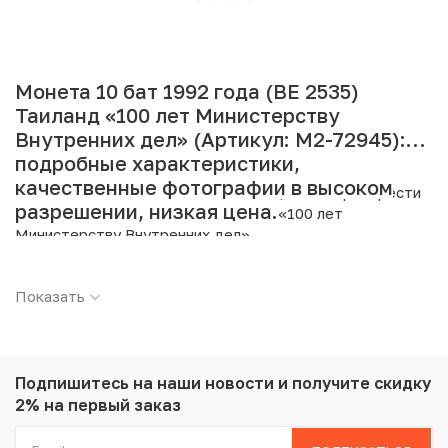
Монета 10 бат 1992 года (BE 2535)
Таиланд «100 лет Министерству
Внутренних дел» (Артикул: M2-72945):
подробные характеристики,
качественные фотографии в высоком
Интернет магазин «Нумизмат» предлагает приобрести
разрешении, низкая цена.
10 бат 1992 года (BE 2535) Таиланд «100 лет
Министерству Внутренних дел».
Подробные характеристики товара:
Показать
Страна: Таиланд
Номинал: 10 бат
Год: 1992
Металл: Медно-никелевый сплав
Подпишитесь на наши новости
и получите скидку
Вес: 15 г
2% на первый заказ
Диаметр: 32 мм
Состояние: AU