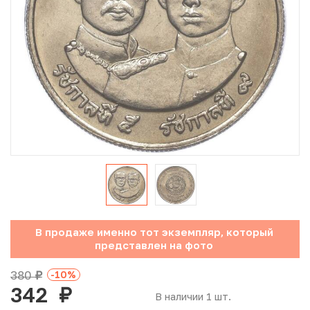
Юбилейные монеты Банка России (с 1999 года)
Памятные и инвестиционные монеты СССР и России
Иностранные монеты
Неофициальные выпуски монет (Unusual)
Античные и средневековые монеты
Наборы монет
Инвестиционные монеты
В продаже именно тот экземпляр, который
представлен на фото
380
-10
%
руб.
342
руб.
В наличии 1 шт.