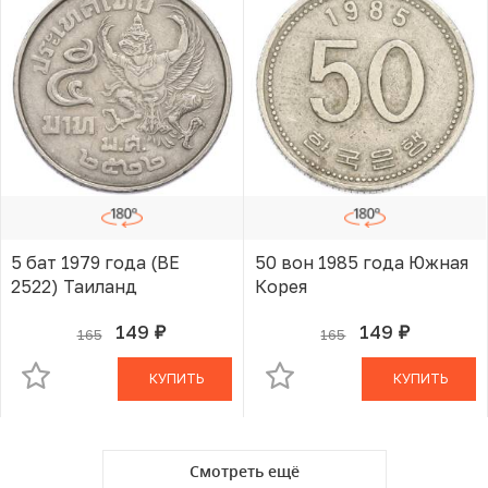
5 бат 1979 года (BE
50 вон 1985 года Южная
2522) Таиланд
Корея
149
149
165
165
руб.
руб.
В КОРЗИНЕ
В КОРЗИНЕ
КУПИТЬ
КУПИТЬ
Смотреть ещё