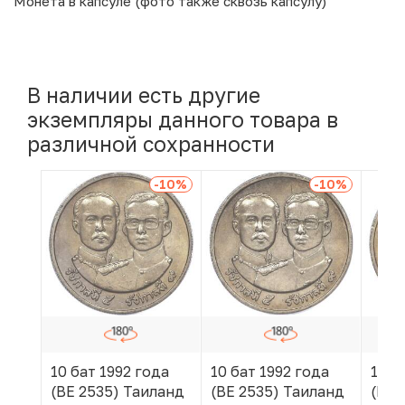
Монета в капсуле (фото также сквозь капсулу)
В наличии есть другие
экземпляры данного товара в
различной сохранности
-10
%
-10
%
10 бат 1992 года
10 бат 1992 года
10 б
(BE 2535) Таиланд
(BE 2535) Таиланд
(BE 