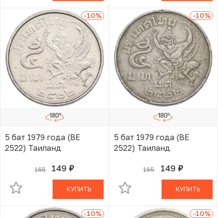
-10
%
-10
%
5 бат 1979 года (BE
5 бат 1979 года (BE
2522) Таиланд
2522) Таиланд
149
149
165
165
руб.
руб.
В КОРЗИНЕ
В КОРЗИНЕ
КУПИТЬ
КУПИТЬ
-10
%
-10
%