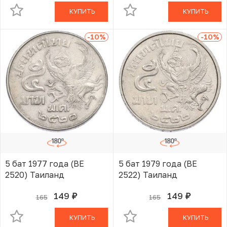
КУПИТЬ
КУПИТЬ
-10
%
-10
%
5 бат 1977 года (BE
5 бат 1979 года (BE
2520) Таиланд
2522) Таиланд
149
149
165
165
руб.
руб.
В КОРЗИНЕ
В КОРЗИНЕ
КУПИТЬ
КУПИТЬ