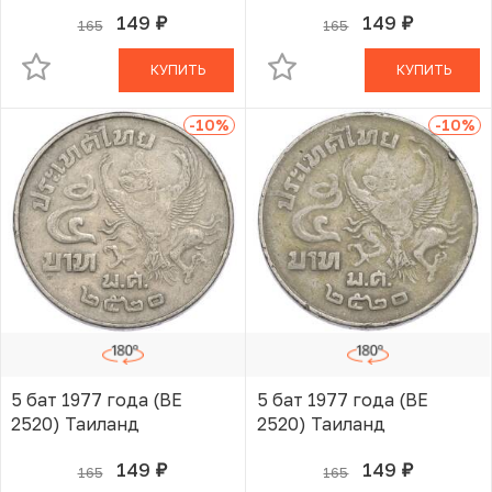
149
149
165
165
руб.
руб.
В КОРЗИНЕ
В КОРЗИНЕ
КУПИТЬ
КУПИТЬ
-10
%
-10
%
5 бат 1977 года (BE
5 бат 1977 года (BE
2520) Таиланд
2520) Таиланд
149
149
165
165
руб.
руб.
В КОРЗИНЕ
В КОРЗИНЕ