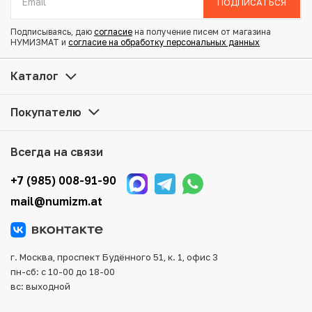
ПОДПИСАТЬСЯ
Монета в капсуле (фото также сквозь капсулу)
Подписываясь, даю
согласие
на получение писем от магазина
НУМИЗМАТ и
согласие на обработку персональных данных
Купить 10 бат 1992 года (BE 2535) Таиланд «100 лет
Министерству Внутренних дел» по привлекательной
Каталог
цене можно в нашем интернет-магазине — Вам
достаточно оформить заказ на сайте. Все монеты,
Покупателю
представленные в каталоге, находятся в наличии на
нашем складе.
Всегда на связи
Мы доставим Ваш заказ в любой регион России, кроме
того, возможен самовывоз товара из офиса магазина.
+7 (985) 008-91-90
Для вашего удобства представлены несколько способов
mail@numizm.at
оплаты и доставки заказа. Все отправления надежно и
тщательно упаковываются, что исключает возможность
повреждения во время доставки.
г. Москва, проспект Будённого 51, к. 1, офис 3
пн-сб: с 10-00 до 18-00
вс: выходной