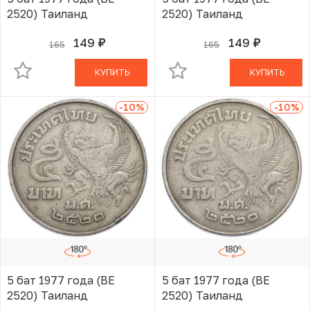
2520) Таиланд
2520) Таиланд
149
149
165
165
руб.
руб.
В КОРЗИНЕ
В КОРЗИНЕ
КУПИТЬ
КУПИТЬ
-10
%
-10
%
5 бат 1977 года (BE
5 бат 1977 года (BE
2520) Таиланд
2520) Таиланд