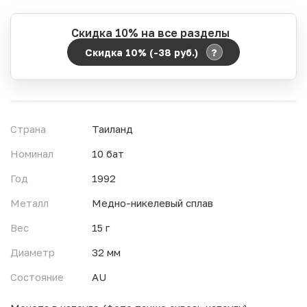
Скидка 10% на все разделы
?
Скидка 10% (-38
руб.
)
Период действия акции:
Начало:
06.08.2026 00:00
Окончание:
07.08.2026 23:59
Страна
Таиланд
Время до окончания:
1
2
дн.
ч.
Номинал
10 бат
Год
1992
Металл
Медно-никелевый сплав
Вес
15 г
Диаметр
32 мм
Состояние
AU