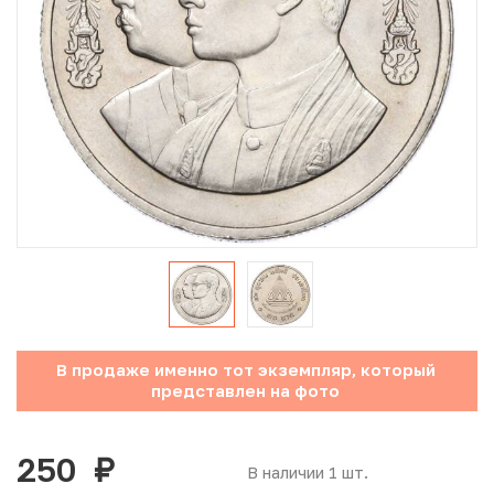
Юбилейные монеты Банка России (с 1999 года)
Памятные и инвестиционные монеты СССР и России
Иностранные монеты
Неофициальные выпуски монет (Unusual)
Античные и средневековые монеты
Наборы монет
Инвестиционные монеты
В продаже именно тот экземпляр, который
представлен на фото
250
руб.
В наличии 1 шт.