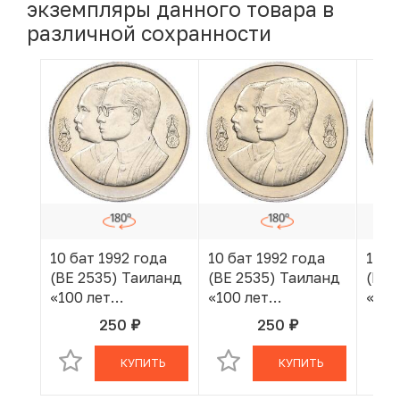
экземпляры данного товара в
различной сохранности
10 бат 1992 года
10 бат 1992 года
10 б
(BE 2535) Таиланд
(BE 2535) Таиланд
(BE 
«100 лет
«100 лет
«100
педагогическому
педагогическому
педа
250
250
руб.
руб.
В КОРЗИНЕ
В КОРЗИНЕ
образованию»
образованию»
обр
КУПИТЬ
КУПИТЬ