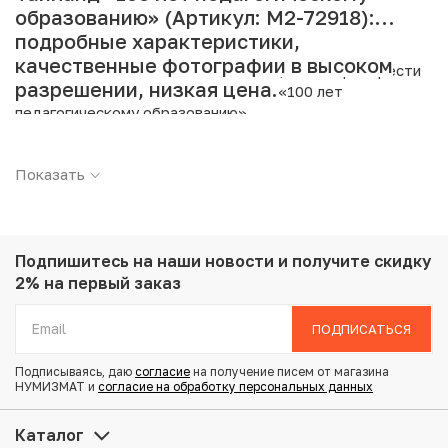
образованию» (Артикул: M2-72918):
подробные характеристики,
качественные фотографии в высоком
Интернет магазин «Нумизмат» предлагает приобрести
разрешении, низкая цена.
10 бат 1992 года (BE 2535) Таиланд «100 лет
педагогическому образованию».
Подробные характеристики товара:
Показать
Страна: Таиланд
Номинал: 10 бат
Год: 1992
Металл: Медно-никелевый сплав
Подпишитесь на наши новости
и получите скидку
Вес: 15 г
2% на первый заказ
Диаметр: 32 мм
Тираж: 700.000
ПОДПИСАТЬСЯ
Состояние: AU
Подписываясь, даю
согласие
на получение писем от магазина
НУМИЗМАТ и
согласие на обработку персональных данных
Купить 10 бат 1992 года (BE 2535) Таиланд «100 лет
педагогическому образованию» по привлекательной
Каталог