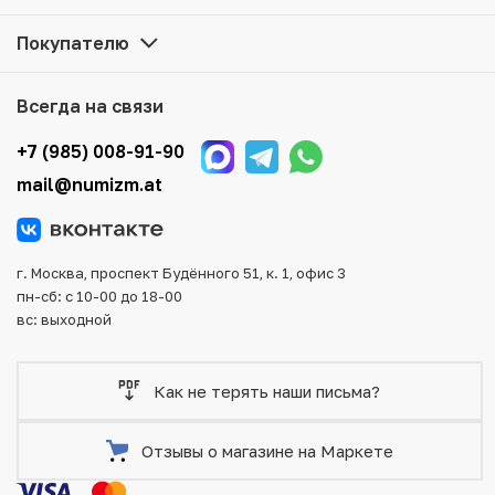
цене можно в нашем интернет-магазине — Вам
достаточно оформить заказ на сайте. Все монеты,
Покупателю
представленные в каталоге, находятся в наличии на
нашем складе.
Всегда на связи
Мы доставим Ваш заказ в любой регион России, кроме
того, возможен самовывоз товара из офиса магазина.
+7 (985) 008-91-90
Для вашего удобства представлены несколько способов
mail@numizm.at
оплаты и доставки заказа. Все отправления надежно и
тщательно упаковываются, что исключает возможность
повреждения во время доставки.
г. Москва, проспект Будённого 51, к. 1, офис 3
пн-сб: с 10-00 до 18-00
вс: выходной
Как не терять наши письма?
Отзывы о магазине на Маркете