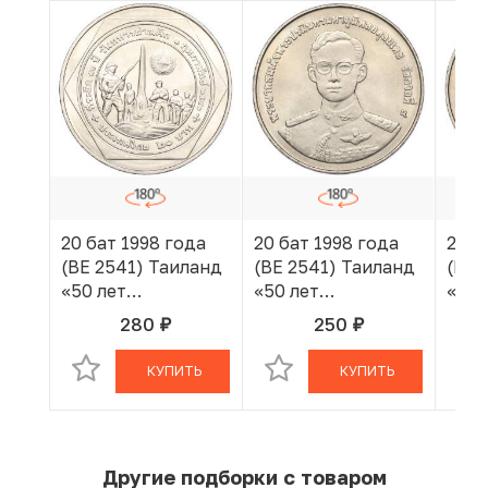
20 бат 1998 года
20 бат 1998 года
20 б
(BE 2541) Таиланд
(BE 2541) Таиланд
(BE 
«50 лет
«50 лет
«50 
организации
организации
орг
280
250
руб.
руб.
В КОРЗИНЕ
В КОРЗИНЕ
ветеранов»
ветеранов»
вете
КУПИТЬ
КУПИТЬ
Другие подборки с товаром