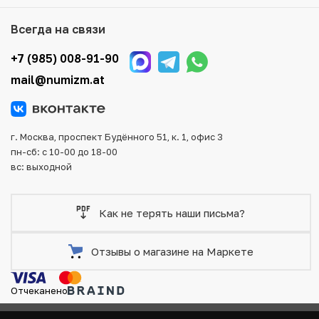
Мы доставим Ваш заказ в любой регион России, кроме
того, возможен самовывоз товара из офиса магазина.
Всегда на связи
Для вашего удобства представлены несколько способов
оплаты и доставки заказа. Все отправления надежно и
+7 (985) 008-91-90
тщательно упаковываются, что исключает возможность
mail@numizm.at
повреждения во время доставки.
г. Москва, проспект Будённого 51, к. 1, офис 3
пн-сб: с 10-00 до 18-00
вс: выходной
Как не терять наши письма?
Отзывы о магазине на Маркете
Отчеканено