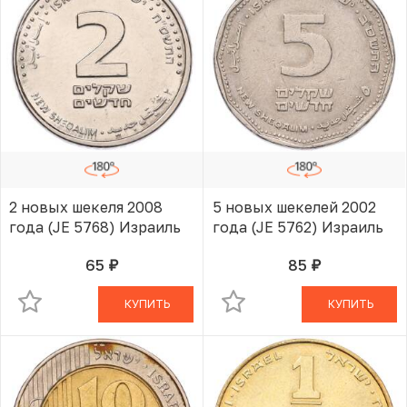
2 новых шекеля 2008
5 новых шекелей 2002
года (JE 5768) Израиль
года (JE 5762) Израиль
65
85
руб.
руб.
В КОРЗИНЕ
В КОРЗИНЕ
КУПИТЬ
КУПИТЬ