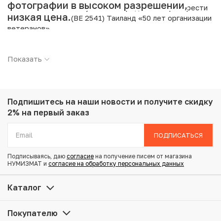
фотографии в высоком разрешении,
Интернет магазин «Нумизмат» предлагает приобрести
низкая цена.
20 бат 1998 года (BE 2541) Таиланд «50 лет организации
ветеранов».
Подробные характеристики товара:
Показать
Страна: Таиланд
Номинал: 20 бат
Год: 1998
Металл: Медно-никелевый сплав
Подпишитесь на наши новости
и получите скидку
Вес: 15 г
2% на первый заказ
Диаметр: 32 мм
Состояние: AU
ПОДПИСАТЬСЯ
Подписываясь, даю
согласие
на получение писем от магазина
Купить 20 бат 1998 года (BE 2541) Таиланд «50 лет
НУМИЗМАТ и
согласие на обработку персональных данных
организации ветеранов» по привлекательной цене
можно в нашем интернет-магазине — Вам достаточно
Каталог
оформить заказ на сайте. Все монеты, представленные
в каталоге, находятся в наличии на нашем складе.
Покупателю