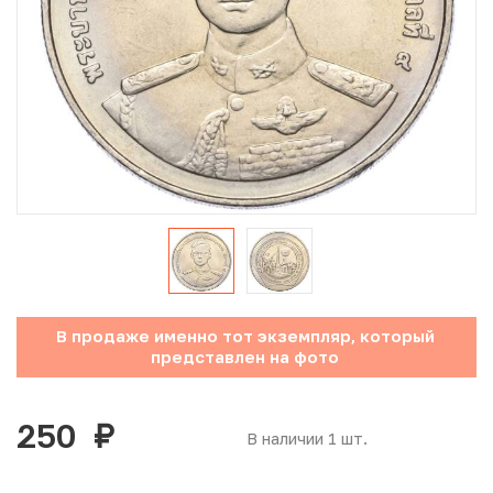
Юбилейные монеты Банка России (с 1999 года)
Памятные и инвестиционные монеты СССР и России
Иностранные монеты
Неофициальные выпуски монет (Unusual)
Античные и средневековые монеты
Наборы монет
В продаже именно тот экземпляр, который
Инвестиционные монеты
представлен на фото
250
руб.
В наличии 1 шт.