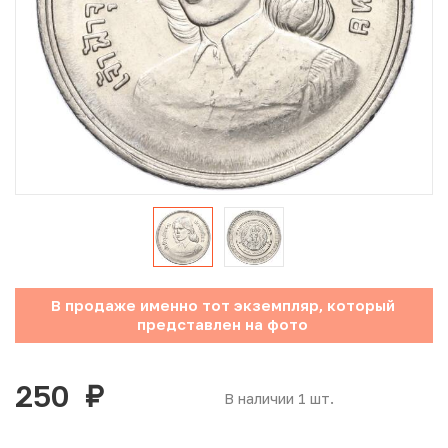
Юбилейные монеты Банка России (с 1999 года)
Памятные и инвестиционные монеты СССР и России
Иностранные монеты
Неофициальные выпуски монет (Unusual)
Античные и средневековые монеты
Наборы монет
В продаже именно тот экземпляр, который
Инвестиционные монеты
представлен на фото
250
руб.
В наличии 1 шт.