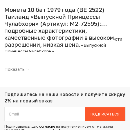
Монета 10 бат 1979 года (BE 2522)
Таиланд «Выпускной Принцессы
Чулабхорн» (Артикул: M2-72595):
подробные характеристики,
качественные фотографии в высоком
Интернет магазин «Нумизмат» предлагает приобрести
разрешении, низкая цена.
10 бат 1979 года (BE 2522) Таиланд «Выпускной
Принцессы Чулабхорн».
Подробные характеристики товара:
Показать
Страна: Таиланд
Номинал: 10 бат
Год: 1979
Металл: Никель
Подпишитесь на наши новости
и получите скидку
Вес: 15 г
2% на первый заказ
Диаметр: 32 мм
Тираж: 1.196.000
ПОДПИСАТЬСЯ
Состояние: AU
Тематика: Выдающиеся личности
Подписываясь, даю
согласие
на получение писем от магазина