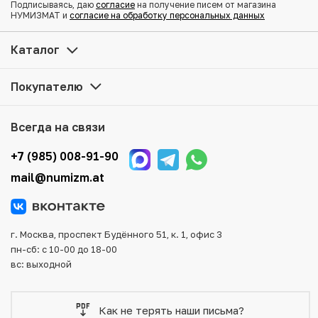
Подписываясь, даю
согласие
на получение писем от магазина
НУМИЗМАТ и
согласие на обработку персональных данных
Купить 10 бат 1980 года (BE 2523) Таиланд «80 лет со
Каталог
дня рождения матери короля» по привлекательной цене
можно в нашем интернет-магазине — Вам достаточно
Покупателю
оформить заказ на сайте. Все монеты, представленные
в каталоге, находятся в наличии на нашем складе.
Всегда на связи
Мы доставим Ваш заказ в любой регион России, кроме
того, возможен самовывоз товара из офиса магазина.
+7 (985) 008-91-90
Для вашего удобства представлены несколько способов
mail@numizm.at
оплаты и доставки заказа. Все отправления надежно и
тщательно упаковываются, что исключает возможность
повреждения во время доставки.
г. Москва, проспект Будённого 51, к. 1, офис 3
пн-сб: с 10-00 до 18-00
вс: выходной
Как не терять наши письма?