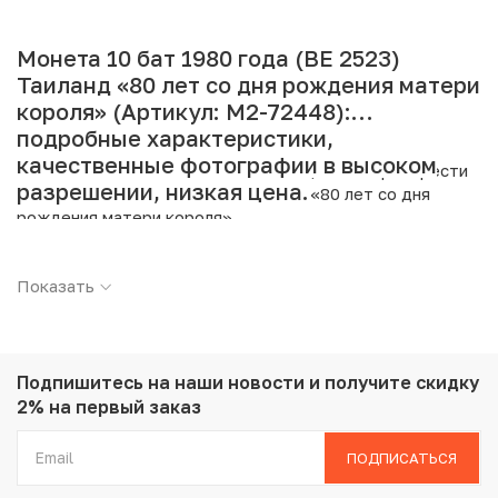
Монета 10 бат 1980 года (BE 2523)
Таиланд «80 лет со дня рождения матери
короля» (Артикул: M2-72448):
подробные характеристики,
качественные фотографии в высоком
Интернет магазин «Нумизмат» предлагает приобрести
разрешении, низкая цена.
10 бат 1980 года (BE 2523) Таиланд «80 лет со дня
рождения матери короля».
Подробные характеристики товара:
Показать
Страна: Таиланд
Номинал: 10 бат
Год: 1980
Металл: Никель
Подпишитесь на наши новости
и получите скидку
Вес: 15 г
2% на первый заказ
Диаметр: 32 мм
Тираж: 1.288.000
ПОДПИСАТЬСЯ
Состояние: AU
Тематика: Выдающиеся личности