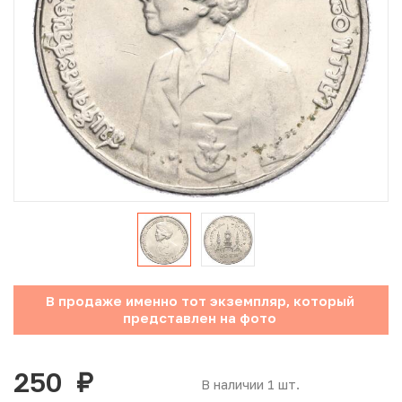
Юбилейные монеты Банка России (с 1999 года)
Памятные и инвестиционные монеты СССР и России
Иностранные монеты
Неофициальные выпуски монет (Unusual)
Античные и средневековые монеты
Наборы монет
Инвестиционные монеты
В продаже именно тот экземпляр, который
представлен на фото
250
руб.
В наличии 1 шт.