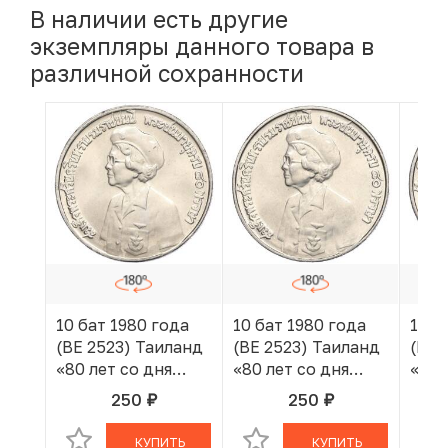
В наличии есть другие
экземпляры данного товара в
различной сохранности
10 бат 1980 года
10 бат 1980 года
10 б
(BE 2523) Таиланд
(BE 2523) Таиланд
(BE 
«80 лет со дня
«80 лет со дня
«80 
рождения матери
рождения матери
рож
250
250
руб.
руб.
В КОРЗИНЕ
В КОРЗИНЕ
короля»
короля»
коро
КУПИТЬ
КУПИТЬ