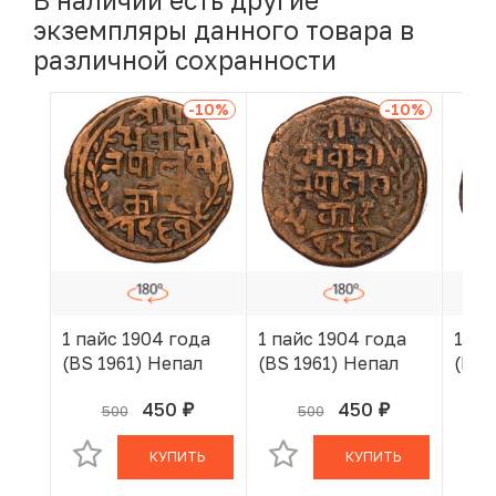
В наличии есть другие
экземпляры данного товара в
различной сохранности
-10
%
-10
%
1 пайс 1904 года
1 пайс 1904 года
1 па
(BS 1961) Непал
(BS 1961) Непал
(BS 
450
450
500
500
руб.
руб.
В КОРЗИНЕ
В КОРЗИНЕ
КУПИТЬ
КУПИТЬ