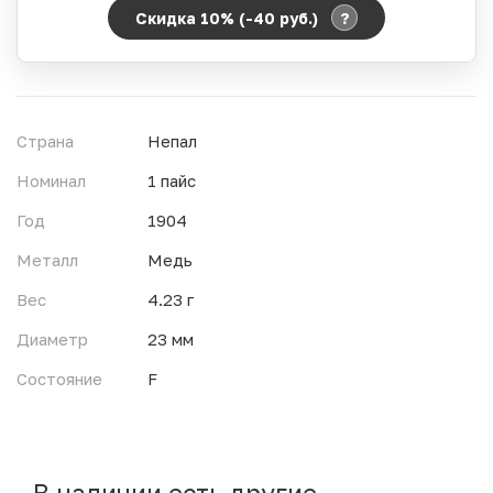
?
Скидка 10% (-40
руб.
)
Период действия акции:
Начало:
06.08.2026 00:00
Окончание:
07.08.2026 23:59
Страна
Непал
Время до окончания:
1
3
дн.
ч.
Номинал
1 пайс
Год
1904
Металл
Медь
Вес
4.23 г
Диаметр
23 мм
Состояние
F