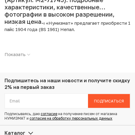
характеристики, качественные
фотографии в высоком разрешении,
низкая цена.
Интернет магазин «Нумизмат» предлагает приобрести 1
пайс 1904 года (BS 1961) Непал.
Подробные характеристики товара:
Показать
Страна: Непал
Номинал: 1 пайс
Год: 1904
Металл: Медь
Вес: 4.23 г
Подпишитесь на наши новости
и получите скидку
Диаметр: 23 мм
2% на первый заказ
Состояние: F
ПОДПИСАТЬСЯ
Купить 1 пайс 1904 года (BS 1961) Непал по
Подписываясь, даю
согласие
на получение писем от магазина
привлекательной цене можно в нашем интернет-
НУМИЗМАТ и
согласие на обработку персональных данных
магазине — Вам достаточно оформить заказ на сайте.
Все монеты, представленные в каталоге, находятся в
Каталог