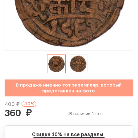
Юбилейные монеты Банка России (с 1999 года)
Памятные и инвестиционные монеты СССР и России
Иностранные монеты
Неофициальные выпуски монет (Unusual)
Античные и средневековые монеты
Наборы монет
В продаже именно тот экземпляр, который
представлен на фото
Инвестиционные монеты
400
-10
%
руб.
360
руб.
В наличии 1 шт.
Скидка 10% на все разделы