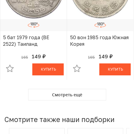
5 бат 1979 года (BE
50 вон 1985 года Южная
2522) Таиланд
Корея
149
149
165
165
руб.
руб.
В КОРЗИНЕ
В КОРЗИНЕ
КУПИТЬ
КУПИТЬ
Смотреть ещё
Смотрите также наши подборки