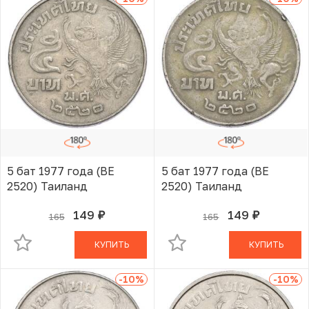
5 бат 1977 года (BE
5 бат 1977 года (BE
2520) Таиланд
2520) Таиланд
149
149
165
165
руб.
руб.
В КОРЗИНЕ
В КОРЗИНЕ
КУПИТЬ
КУПИТЬ
-10
%
-10
%