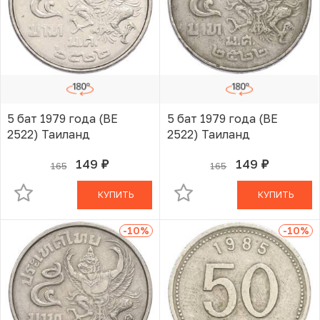
5 бат 1979 года (BE
5 бат 1979 года (BE
2522) Таиланд
2522) Таиланд
149
149
165
165
руб.
руб.
В КОРЗИНЕ
В КОРЗИНЕ
КУПИТЬ
КУПИТЬ
-10
%
-10
%