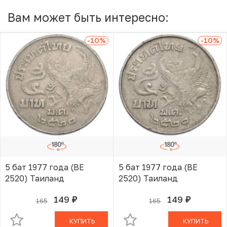
Вам может быть интересно:
-10
%
-10
%
5 бат 1977 года (BE
5 бат 1977 года (BE
2520) Таиланд
2520) Таиланд
149
149
165
165
руб.
руб.
В КОРЗИНЕ
В КОРЗИНЕ
КУПИТЬ
КУПИТЬ