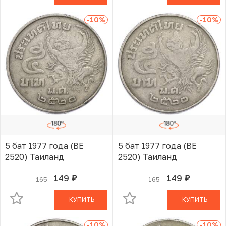
-10
%
-10
%
5 бат 1977 года (BE
5 бат 1977 года (BE
2520) Таиланд
2520) Таиланд
149
149
165
165
руб.
руб.
В КОРЗИНЕ
В КОРЗИНЕ
КУПИТЬ
КУПИТЬ
-10
%
-10
%