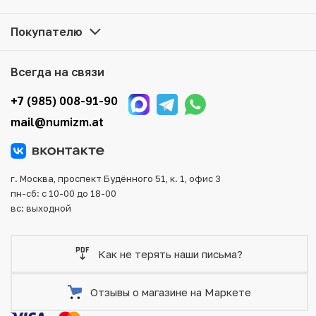
наличии на нашем складе.
Покупателю
Мы доставим Ваш заказ в любой регион России, кроме
того, возможен самовывоз товара из офиса магазина.
Для вашего удобства представлены несколько способов
Всегда на связи
оплаты и доставки заказа. Все отправления надежно и
тщательно упаковываются, что исключает возможность
+7 (985) 008-91-90
повреждения во время доставки.
mail@numizm.at
г. Москва, проспект Будённого 51, к. 1, офис 3
пн-сб: с 10-00 до 18-00
вс: выходной
Как не терять наши письма?
Отзывы о магазине на Маркете