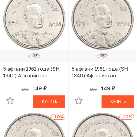
5 афгани 1961 года (SH
5 афгани 1961 года (SH
1340) Афганистан
1340) Афганистан
149
149
165
165
руб.
руб.
В КОРЗИНЕ
В КОРЗИНЕ
КУПИТЬ
КУПИТЬ
-10
%
-10
%