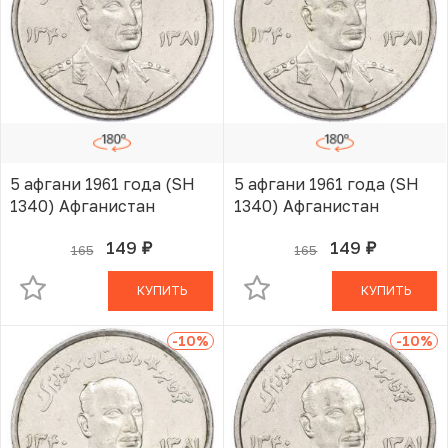
5 афгани 1961 года (SH
5 афгани 1961 года (SH
1340) Афганистан
1340) Афганистан
149
149
165
165
руб.
руб.
В КОРЗИНЕ
В КОРЗИНЕ
КУПИТЬ
КУПИТЬ
-10
%
-10
%