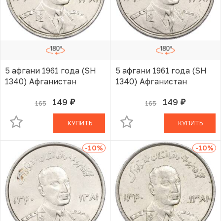
5 афгани 1961 года (SH
5 афгани 1961 года (SH
1340) Афганистан
1340) Афганистан
149
149
165
165
руб.
руб.
В КОРЗИНЕ
В КОРЗИНЕ
КУПИТЬ
КУПИТЬ
-10
%
-10
%