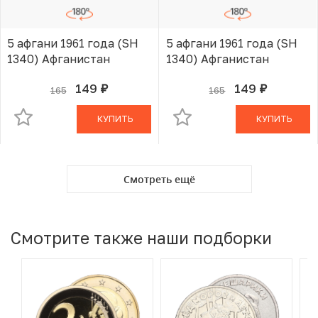
5 афгани 1961 года (SH
5 афгани 1961 года (SH
1340) Афганистан
1340) Афганистан
149
149
165
165
руб.
руб.
В КОРЗИНЕ
В КОРЗИНЕ
КУПИТЬ
КУПИТЬ
Смотреть ещё
Смотрите также наши подборки