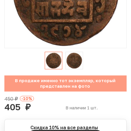
Юбилейные монеты Банка России (с 1999 года)
Памятные и инвестиционные монеты СССР и России
Иностранные монеты
Неофициальные выпуски монет (Unusual)
Античные и средневековые монеты
Наборы монет
В продаже именно тот экземпляр, который
представлен на фото
Инвестиционные монеты
450
-10
%
руб.
405
руб.
В наличии 1 шт.
Скидка 10% на все разделы