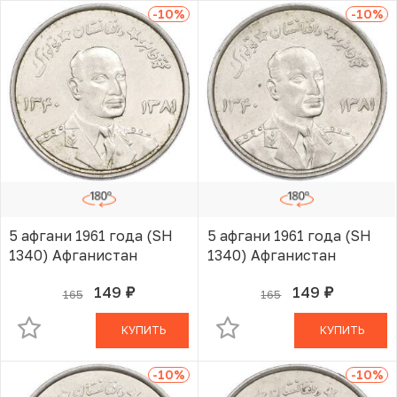
-10
%
-10
%
5 афгани 1961 года (SH
5 афгани 1961 года (SH
1340) Афганистан
1340) Афганистан
149
149
165
165
руб.
руб.
В КОРЗИНЕ
В КОРЗИНЕ
КУПИТЬ
КУПИТЬ
-10
%
-10
%