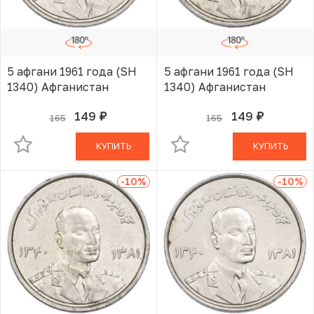
5 афгани 1961 года (SH
5 афгани 1961 года (SH
1340) Афганистан
1340) Афганистан
149
149
165
165
руб.
руб.
В КОРЗИНЕ
В КОРЗИНЕ
КУПИТЬ
КУПИТЬ
-10
%
-10
%