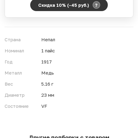
?
Скидка 10% (-45
руб.
)
Период действия акции:
Начало:
06.08.2026 00:00
Окончание:
07.08.2026 23:59
Страна
Непал
Время до окончания:
2
ч.
Номинал
1 пайс
Год
1917
Металл
Медь
Вес
5.16 г
Диаметр
23 мм
Состояние
VF
Другие подборки с товаром