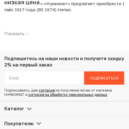
низкая цена.
Интернет магазин «Нумизмат» предлагает приобрести 1
пайс 1917 года (BS 1974) Непал.
Подробные характеристики товара:
Показать
Страна: Непал
Номинал: 1 пайс
Год: 1917
Металл: Медь
Вес: 5.16 г
Подпишитесь на наши новости
и получите скидку
Диаметр: 23 мм
2% на первый заказ
Состояние: VF
ПОДПИСАТЬСЯ
Купить 1 пайс 1917 года (BS 1974) Непал по
Подписываясь, даю
согласие
на получение писем от магазина
привлекательной цене можно в нашем интернет-
НУМИЗМАТ и
согласие на обработку персональных данных
магазине — Вам достаточно оформить заказ на сайте.
Все монеты, представленные в каталоге, находятся в
Каталог
наличии на нашем складе.
Покупателю
Мы доставим Ваш заказ в любой регион России, кроме