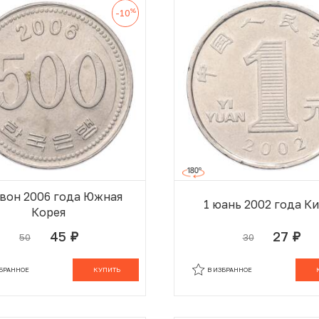
%
-10
 вон 2006 года Южная
1 юань 2002 года К
Корея
45
27
50
30
руб.
руб.
В КОРЗИНЕ
В
ЗБРАННОЕ
КУПИТЬ
В ИЗБРАННОЕ