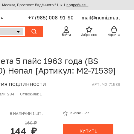
Москва, Проспект Будённого 51, к 1
подробнее...
+7 (985) 008-91-90
mail@numizm.at
ты
Войти
Избранное
Корзина
ета 5 пайс 1963 года (BS
0) Непал [Артикул: M2-71539]
ТИЯ ПОДЛИННОСТИ
АРТ. M2-71539
ели:
284
Отложили:
1
В ИЗБРАННОМ
В НАЛИЧИИ 1 ШТ.
В ИЗБРАННОЕ
В КОРЗИНЕ
160
руб.
144
руб.
КУПИТЬ