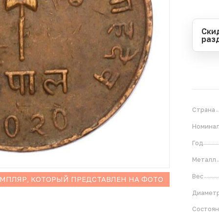
Ски
раз
Перио
Начал
Оконч
В
1
Страна
Номина
Год
Металл
Вес
ЕМПЛЯР, КОТОРЫЙ ПРЕДСТАВЛЕН НА ФОТО
Диамет
Состоя