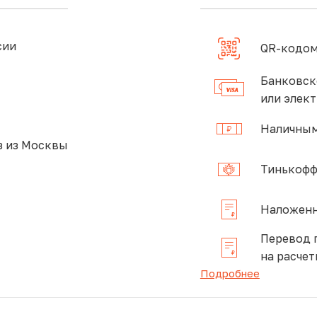
сии
QR-кодом
Банковск
или элек
Наличным
 из Москвы
Тинькофф
Наложенн
Перевод 
на расчет
Подробнее