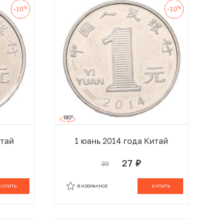
%
%
-10
-10
итай
1 юань 2014 года Китай
27
30
руб.
 КОРЗИНЕ
В КОРЗИНЕ
КУПИТЬ
В ИЗБРАННОЕ
КУПИТЬ