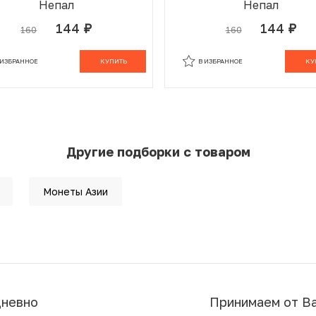
Непал
Непал
144
144
160
160
руб.
руб.
 ИЗБРАННОМ
В КОРЗИНЕ
В ИЗБРАННОМ
В К
 ИЗБРАННОЕ
КУПИТЬ
В ИЗБРАННОЕ
КУ
Другие подборки с товаром
Монеты Азии
дневно
Принимаем от В