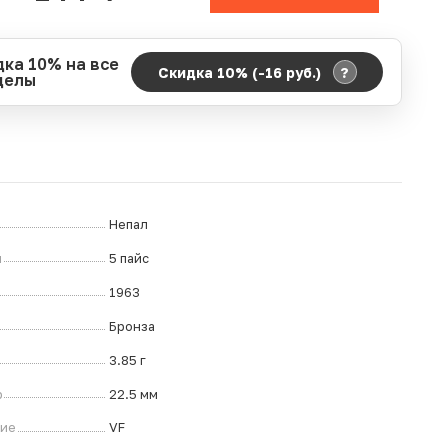
дка 10% на все
?
Скидка 10% (-16
руб.
)
делы
д действия акции:
о:
06.08.2026 00:00
ание:
07.08.2026 23:59
ремя до окончания:
16
дн.
ч.
Непал
л
5 пайс
1963
Бронза
3.85 г
р
22.5 мм
ние
VF