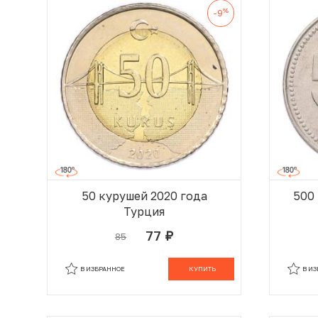
%
-9
50 курушей 2020 года
500
Турция
77
85
руб.
В КОРЗИНЕ
В ИЗБРАННОЕ
КУПИТЬ
В И