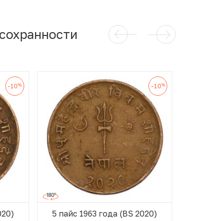
 сохранности
%
%
-10
-10
020)
5 пайс 1963 года (BS 2020)
5 пайс