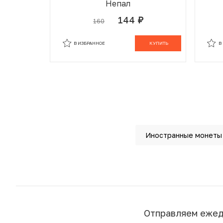
Непал
144
160
руб.
В ИЗБРАННОМ
В КОРЗИНЕ
В
В ИЗБРАННОЕ
КУПИТЬ
В
Иностранные монеты
Отправляем еже