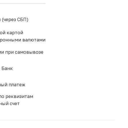
 (через СБП)
ой картой
тронными валютами
и при самовывозе
 Банк
ый платеж
по реквизитам
ный счет