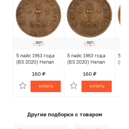
5 пайс 1963 года
5 пайс 1963 года
5 па
(BS 2020) Непал
(BS 2020) Непал
(BS 
160
160
руб.
руб.
В КОРЗИНЕ
В КОРЗИНЕ
КУПИТЬ
КУПИТЬ
Другие подборки с товаром