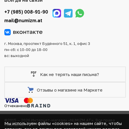
оплаты и доставки заказа. Все отправления надежно и
тщательно упаковываются, что исключает возможность
+7 (985) 008-91-90
повреждения во время доставки.
mail@numizm.at
г. Москва, проспект Будённого 51, к. 1, офис 3
пн-сб: с 10-00 до 18-00
вс: выходной
Как не терять наши письма?
Отзывы о магазине на Маркете
Отчеканено
©2015 — 2026 Интернет-магазин «NUMIZM.AT».
Все права
Мы используем файлы «cookies» на нашем сайте, чтобы
защищены