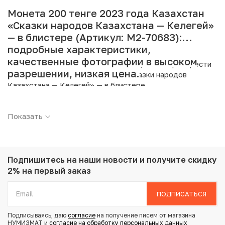
Монета 200 тенге 2023 года Казахстан
«Сказки народов Казахстана — Келегей»
— в блистере (Артикул: M2-70683):
подробные характеристики,
качественные фотографии в высоком
Интернет магазин «Нумизмат» предлагает приобрести
разрешении, низкая цена.
200 тенге 2023 года Казахстан «Сказки народов
Казахстана — Келегей» — в блистере.
Подробные характеристики товара:
Показать
Страна: Казахстан
Номинал: 200 тенге
Год: 2023
Металл: Медно-никелевый сплав
Подпишитесь на наши новости
и получите скидку
Вес: 15 г
2% на первый заказ
Диаметр: 33 мм
Тираж: 10.000
ПОДПИСАТЬСЯ
Состояние: UNC
Подписываясь, даю
согласие
на получение писем от магазина
НУМИЗМАТ и
согласие на обработку персональных данных