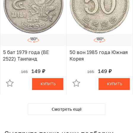
5 бат 1979 года (BE
50 вон 1985 года Южная
2522) Таиланд
Корея
149
149
165
165
руб.
руб.
В КОРЗИНЕ
В КОРЗИНЕ
КУПИТЬ
КУПИТЬ
Смотреть ещё