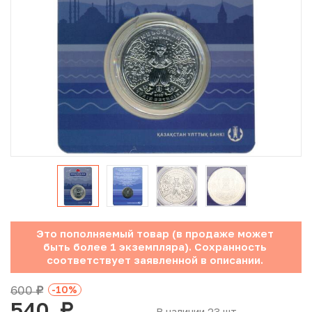
Юбилейные монеты Банка России (с 1999 года)
Памятные и инвестиционные монеты СССР и России
Иностранные монеты
Неофициальные выпуски монет (Unusual)
Античные и средневековые монеты
Наборы монет
Инвестиционные монеты
Это пополняемый товар (в продаже может
быть более 1 экземпляра). Сохранность
соответствует заявленной в описании.
600
-10
%
руб.
540
В наличии 23 шт.