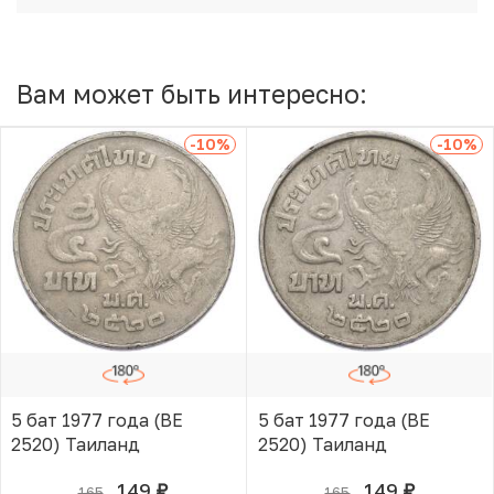
Вам может быть интересно:
-10
%
-10
%
5 бат 1977 года (BE
5 бат 1977 года (BE
2520) Таиланд
2520) Таиланд
149
149
165
165
руб.
руб.
В КОРЗИНЕ
В КОРЗИНЕ