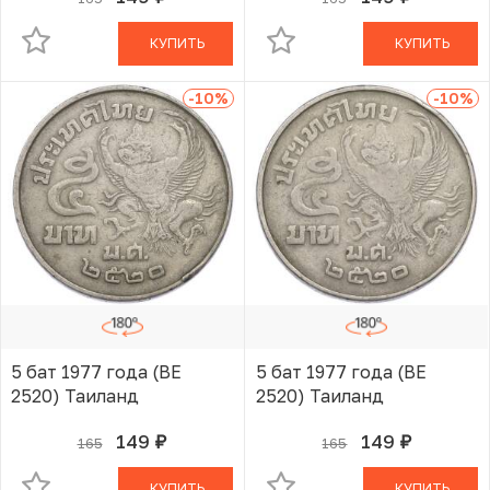
КУПИТЬ
КУПИТЬ
-10
%
-10
%
5 бат 1977 года (BE
5 бат 1977 года (BE
2520) Таиланд
2520) Таиланд
149
149
165
165
руб.
руб.
В КОРЗИНЕ
В КОРЗИНЕ
КУПИТЬ
КУПИТЬ