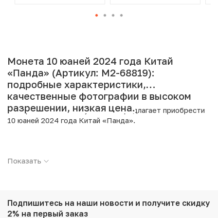
Монета 10 юаней 2024 года Китай
«Панда» (Артикул: M2-68819):
подробные характеристики,
качественные фотографии в высоком
разрешении, низкая цена.
Интернет магазин «Нумизмат» предлагает приобрести
10 юаней 2024 года Китай «Панда».
Подробные характеристики товара:
Показать
Страна: Китай
Номинал: 10 юаней
Год: 2024
Металл: Серебро
Проба: 999
Подпишитесь на наши новости
и получите скидку
Вес: 30 г
2% на первый заказ