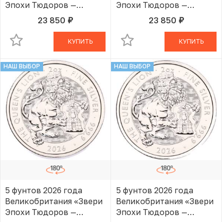
Эпохи Тюдоров —
Эпохи Тюдоров —
Королевский Лев»
Королевский Лев»
23 850
23 850
руб.
руб.
В КОРЗИНЕ
В КОРЗИНЕ
КУПИТЬ
КУПИТЬ
НАШ ВЫБОР
НАШ ВЫБОР
5 фунтов 2026 года
5 фунтов 2026 года
Великобритания «Звери
Великобритания «Звери
Эпохи Тюдоров —
Эпохи Тюдоров —