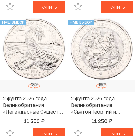
КУПИТЬ
КУПИТЬ
НАШ ВЫБОР
НАШ ВЫБОР
2 фунта 2026 года
2 фунта 2026 года
Великобритания
Великобритания
«Легендарные Существа
«Святой Георгий и
— Лох-Несское
Дракон»
11 550
11 250
руб.
руб.
В КОРЗИНЕ
В КОРЗИНЕ
чудовище»
КУПИТЬ
КУПИТЬ