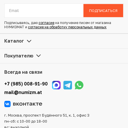
Диаметр: 40 мм
Состояние: Proof
ПОДПИСАТЬСЯ
Тематика: Флора и фауна
Подписываясь, даю
согласие
на получение писем от магазина
НУМИЗМАТ и
согласие на обработку персональных данных
Купить 10 юаней 2024 года Китай «Панда» по
привлекательной цене можно в нашем интернет-
Каталог
магазине — Вам достаточно оформить заказ на сайте.
Все монеты, представленные в каталоге, находятся в
Покупателю
наличии на нашем складе.
Мы доставим Ваш заказ в любой регион России, кроме
Всегда на связи
того, возможен самовывоз товара из офиса магазина.
Для вашего удобства представлены несколько способов
+7 (985) 008-91-90
оплаты и доставки заказа. Все отправления надежно и
mail@numizm.at
тщательно упаковываются, что исключает возможность
повреждения во время доставки.
г. Москва, проспект Будённого 51, к. 1, офис 3
пн-сб: с 10-00 до 18-00
вс: выходной