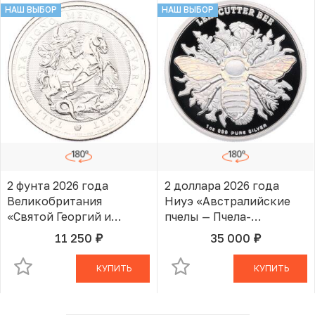
НАШ ВЫБОР
НАШ ВЫБОР
2 фунта 2026 года
2 доллара 2026 года
Великобритания
Ниуэ «Австралийские
«Святой Георгий и
пчелы — Пчела-
Дракон»
листорез»
11 250
35 000
руб.
руб.
В КОРЗИНЕ
В КОРЗИНЕ
КУПИТЬ
КУПИТЬ