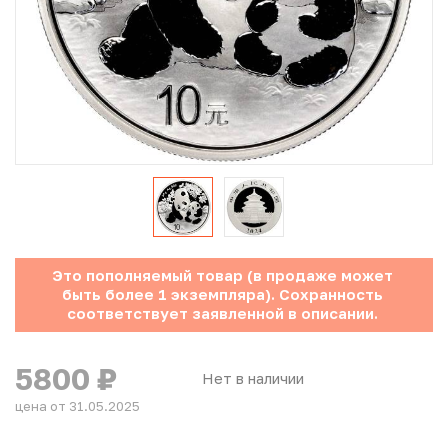
Юбилейные монеты Банка России (с 1999 года)
Памятные и инвестиционные монеты СССР и России
Иностранные монеты
Неофициальные выпуски монет (Unusual)
Античные и средневековые монеты
Наборы монет
Это пополняемый товар (в продаже может
быть более 1 экземпляра). Сохранность
Инвестиционные монеты
соответствует заявленной в описании.
5800
₽
Нет в наличии
цена от 31.05.2025