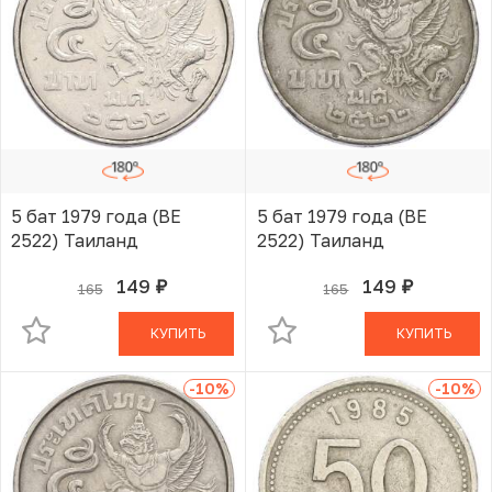
5 бат 1979 года (BE
5 бат 1979 года (BE
2522) Таиланд
2522) Таиланд
149
149
165
165
руб.
руб.
В КОРЗИНЕ
В КОРЗИНЕ
КУПИТЬ
КУПИТЬ
-10
%
-10
%