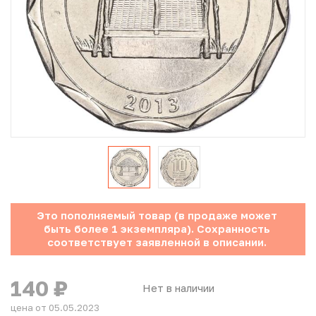
Юбилейные монеты Банка России (с 1999 года)
Памятные и инвестиционные монеты СССР и России
Иностранные монеты
Неофициальные выпуски монет (Unusual)
Античные и средневековые монеты
Наборы монет
Это пополняемый товар (в продаже может
Инвестиционные монеты
быть более 1 экземпляра). Сохранность
соответствует заявленной в описании.
140
₽
Нет в наличии
цена от 05.05.2023