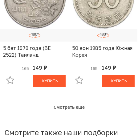
5 бат 1979 года (BE
50 вон 1985 года Южная
2522) Таиланд
Корея
149
149
165
165
руб.
руб.
В КОРЗИНЕ
В КОРЗИНЕ
КУПИТЬ
КУПИТЬ
Смотреть ещё
Смотрите также наши подборки