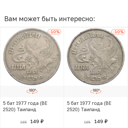
Вам может быть интересно:
-10
%
-10
%
5 бат 1977 года (BE
5 бат 1977 года (BE
2520) Таиланд
2520) Таиланд
149
149
165
165
руб.
руб.
В КОРЗИНЕ
В КОРЗИНЕ