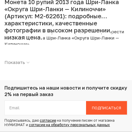
Монета 10 рупий 2013 года Шри-Ланка
«Округа Шри-Ланки — Килиноччи»
(Артикул: M2-62261): подробные
характеристики, качественные
фотографии в высоком разрешении,
Интернет магазин «Нумизмат» предлагает приобрести
низкая цена.
10 рупий 2013 года Шри-Ланка «Округа Шри-Ланки —
Килиноччи».
Подробные характеристики товара:
Показать
Страна: Шри-Ланка
Номинал: 10 рупий
Год: 2013
Металл: Сталь
Подпишитесь на наши новости
и получите скидку
Вес: 8.4 г
2% на первый заказ
Диаметр: 26.4 мм
Тираж: 2.000.000
ПОДПИСАТЬСЯ
Состояние: UNC
Подписываясь, даю
согласие
на получение писем от магазина
НУМИЗМАТ и
согласие на обработку персональных данных
Купить 10 рупий 2013 года Шри-Ланка «Округа Шри-