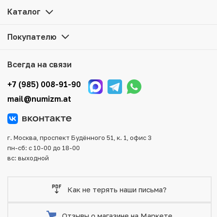
Ланки — Килиноччи» по привлекательной цене можно в
Каталог
нашем интернет-магазине — Вам достаточно оформить
заказ на сайте. Все монеты, представленные в каталоге,
Покупателю
находятся в наличии на нашем складе.
Мы доставим Ваш заказ в любой регион России, кроме
Всегда на связи
того, возможен самовывоз товара из офиса магазина.
Для вашего удобства представлены несколько способов
+7 (985) 008-91-90
оплаты и доставки заказа. Все отправления надежно и
mail@numizm.at
тщательно упаковываются, что исключает возможность
повреждения во время доставки.
г. Москва, проспект Будённого 51, к. 1, офис 3
пн-сб: с 10-00 до 18-00
вс: выходной
Как не терять наши письма?
Отзывы о магазине на Маркете