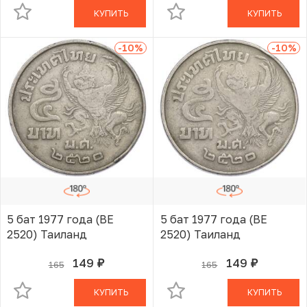
КУПИТЬ
КУПИТЬ
-10
%
-10
%
5 бат 1977 года (BE
5 бат 1977 года (BE
2520) Таиланд
2520) Таиланд
149
149
165
165
руб.
руб.
В КОРЗИНЕ
В КОРЗИНЕ
КУПИТЬ
КУПИТЬ