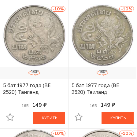
-10
%
-10
%
5 бат 1977 года (BE
5 бат 1977 года (BE
2520) Таиланд
2520) Таиланд
149
149
165
165
руб.
руб.
В КОРЗИНЕ
В КОРЗИНЕ
КУПИТЬ
КУПИТЬ
-10
%
-10
%