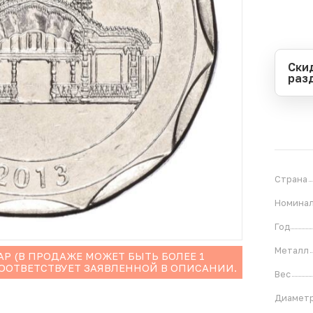
Ски
раз
Перио
Начал
Оконч
В
1
Страна
Номина
Год
Металл
Р (В ПРОДАЖЕ МОЖЕТ БЫТЬ БОЛЕЕ 1
СООТВЕТСТВУЕТ ЗАЯВЛЕННОЙ В ОПИСАНИИ.
Вес
Диамет