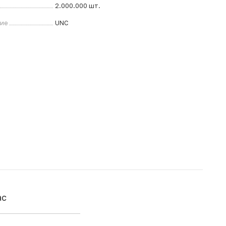
2.000.000 шт.
ние
UNC
ас