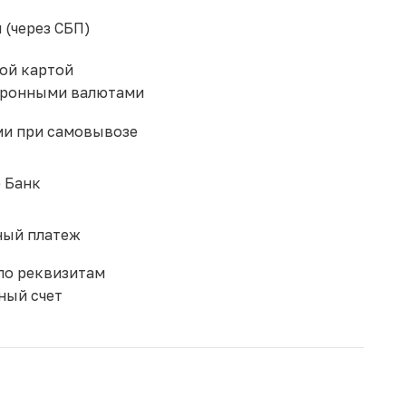
 (через СБП)
ой картой
тронными валютами
и при самовывозе
 Банк
ый платеж
по реквизитам
ный счет