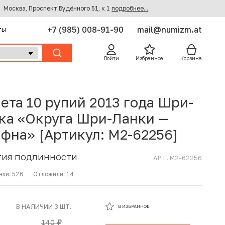
Москва, Проспект Будённого 51, к 1
подробнее...
+7 (985) 008-91-90
mail@numizm.at
ты
Войти
Избранное
Корзина
ета 10 рупий 2013 года Шри-
ка «Округа Шри-Ланки —
фна» [Артикул: M2-62256]
ТИЯ ПОДЛИННОСТИ
АРТ. M2-62256
ели:
526
Отложили:
14
В ИЗБРАННОМ
В НАЛИЧИИ 3 ШТ.
В ИЗБРАННОЕ
В КОРЗИНЕ
140
руб.