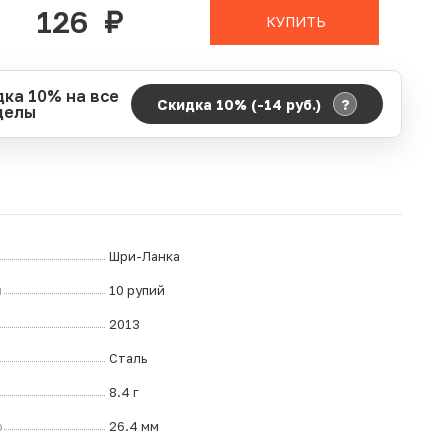
126
руб.
КУПИТЬ
дка 10% на все
?
Скидка 10% (-14
руб.
)
делы
д действия акции:
о:
06.08.2026 00:00
ание:
07.08.2026 23:59
ремя до окончания:
12
дн.
ч.
Шри-Ланка
л
10 рупий
2013
Сталь
8.4 г
р
26.4 мм