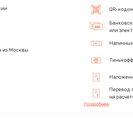
сии
QR-кодом
Банковск
или элек
Наличным
 из Москвы
Тинькофф
Наложенн
Перевод 
на расчет
Подробнее