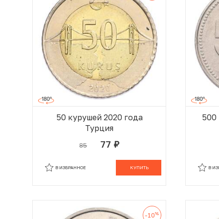
50 курушей 2020 года
500
Турция
77
85
руб.
В КОРЗИНЕ
В ИЗБРАННОЕ
КУПИТЬ
В И
%
-10