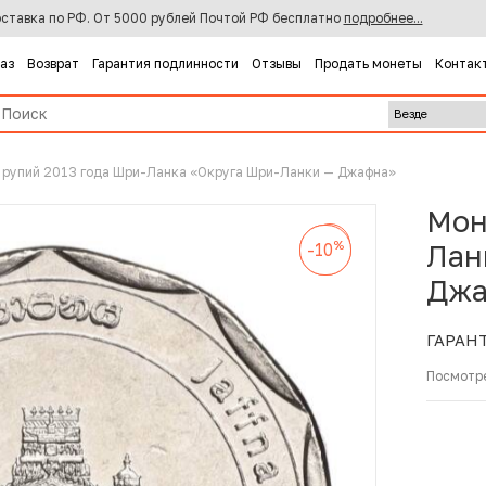
ставка по РФ. От 5000 рублей Почтой РФ бесплатно
подробнее...
каз
Возврат
Гарантия подлинности
Отзывы
Продать монеты
Контак
 рупий 2013 года Шри-Ланка «Округа Шри-Ланки — Джафна»
Мон
%
-10
%
%
Лан
-10
-10
Джа
ГАРАН
Посмотр