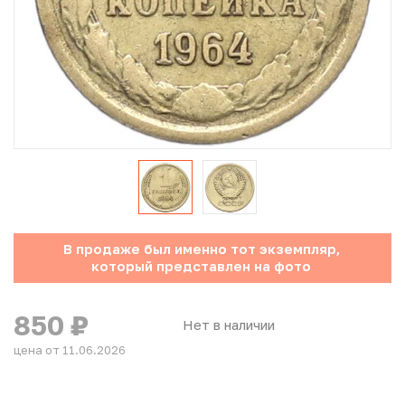
Юбилейные монеты Банка России (с 1999 года)
Памятные и инвестиционные монеты СССР и России
Иностранные монеты
Неофициальные выпуски монет (Unusual)
Античные и средневековые монеты
Наборы монет
В продаже был именно тот экземпляр,
который представлен на фото
Инвестиционные монеты
850
₽
Нет в наличии
цена от 11.06.2026