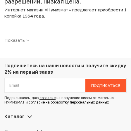
разрешении, низкая цена.
Интернет магазин «Нумизмат» предлагает приобрести 1
копейка 1964 года.
Подробные характеристики товара:
Показать
Страна: СССР
Номинал: 1 копейка
Год: 1964
Металл: Медно-цинковый сплав
Вес: 1 г
Подпишитесь на наши новости
и получите скидку
Диаметр: 15 мм
2% на первый заказ
Состояние: VF
ПОДПИСАТЬСЯ
Купить 1 копейка 1964 года по привлекательной цене
Подписываясь, даю
согласие
на получение писем от магазина
можно в нашем интернет-магазине — Вам достаточно
НУМИЗМАТ и
согласие на обработку персональных данных
оформить заказ на сайте. Все монеты, представленные
в каталоге, находятся в наличии на нашем складе.
Каталог
Мы доставим Ваш заказ в любой регион России, кроме