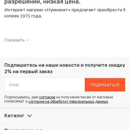
разрешении, низкая цена.
Интернет магазин «Нумизмат» предлагает приобрести 5
копеек 1971 года.
Подробные характеристики товара:
Показать
Страна: СССР
Номинал: 5 копеек
Год: 1971
Металл: Медно-цинковый сплав
Вес: 5 г
Подпишитесь на наши новости
и получите скидку
Диаметр: 25 мм
2% на первый заказ
Состояние: XF
ПОДПИСАТЬСЯ
Купить 5 копеек 1971 года по привлекательной цене
Подписываясь, даю
согласие
на получение писем от магазина
можно в нашем интернет-магазине — Вам достаточно
НУМИЗМАТ и
согласие на обработку персональных данных
оформить заказ на сайте. Все монеты, представленные
в каталоге, находятся в наличии на нашем складе.
Каталог
Мы доставим Ваш заказ в любой регион России, кроме