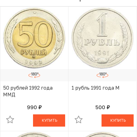
50 рублей 1992 года
1 рубль 1991 года М
ММД
990
500
руб.
руб.
В КОРЗИНЕ
В КОРЗИНЕ
КУПИТЬ
КУПИТЬ