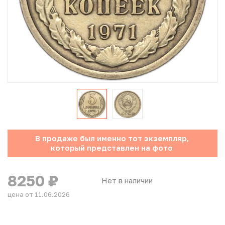
Юбилейные монеты Банка России (с 1999 года)
Памятные и инвестиционные монеты СССР и России
Иностранные монеты
Неофициальные выпуски монет (Unusual)
Античные и средневековые монеты
Наборы монет
В продаже был именно тот экземпляр,
который представлен на фото
Инвестиционные монеты
8250
₽
Нет в наличии
цена от 11.06.2026