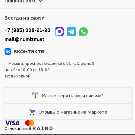
Покупателю
того, возможен самовывоз товара из офиса магазина.
Для вашего удобства представлены несколько способов
оплаты и доставки заказа. Все отправления надежно и
Всегда на связи
тщательно упаковываются, что исключает возможность
повреждения во время доставки.
+7 (985) 008-91-90
mail@numizm.at
г. Москва, проспект Будённого 51, к. 1, офис 3
пн-сб: с 10-00 до 18-00
вс: выходной
Как не терять наши письма?
Отзывы о магазине на Маркете
Отчеканено