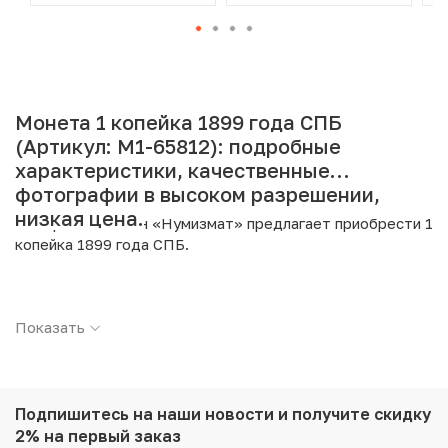
Монета 1 копейка 1899 года СПБ
(Артикул: M1-65812): подробные
характеристики, качественные
фотографии в высоком разрешении,
низкая цена.
Интернет магазин «Нумизмат» предлагает приобрести 1
копейка 1899 года СПБ.
Подробные характеристики товара:
Показать
Страна: Российская Империя
Номинал: 1 копейка
Год: 1899
Буквы: СПБ
Металл: Медь
Подпишитесь на наши новости
и получите скидку
Вес: 3.22 г
2% на первый заказ