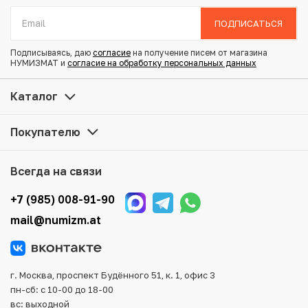
Диаметр: 21.6 мм
Тираж: 50.000.000
ПОДПИСАТЬСЯ
Состояние: F
Подписываясь, даю
согласие
на получение писем от магазина
НУМИЗМАТ и
согласие на обработку персональных данных
Купить 1 копейка 1899 года СПБ по привлекательной
цене можно в нашем интернет-магазине — Вам
Каталог
достаточно оформить заказ на сайте. Все монеты,
представленные в каталоге, находятся в наличии на
Покупателю
нашем складе.
Мы доставим Ваш заказ в любой регион России, кроме
Всегда на связи
того, возможен самовывоз товара из офиса магазина.
Для вашего удобства представлены несколько способов
+7 (985) 008-91-90
оплаты и доставки заказа. Все отправления надежно и
mail@numizm.at
тщательно упаковываются, что исключает возможность
повреждения во время доставки.
г. Москва, проспект Будённого 51, к. 1, офис 3
пн-сб: с 10-00 до 18-00
вс: выходной