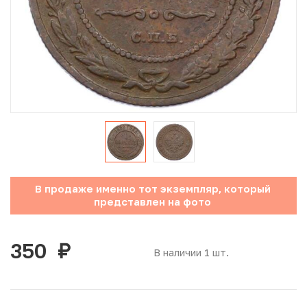
Юбилейные монеты Банка России (с 1999 года)
Памятные и инвестиционные монеты СССР и России
Иностранные монеты
Неофициальные выпуски монет (Unusual)
Античные и средневековые монеты
Наборы монет
В продаже именно тот экземпляр, который
представлен на фото
Инвестиционные монеты
350
руб.
В наличии 1 шт.