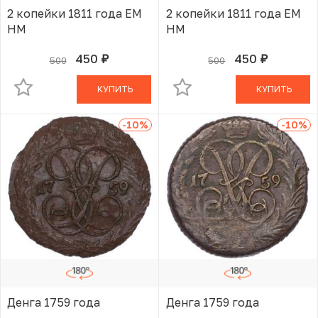
2 копейки 1811 года ЕМ
2 копейки 1811 года ЕМ
НМ
НМ
450
450
500
500
руб.
руб.
В КОРЗИНЕ
В КОРЗИНЕ
КУПИТЬ
КУПИТЬ
-10
%
-10
%
Денга 1759 года
Денга 1759 года