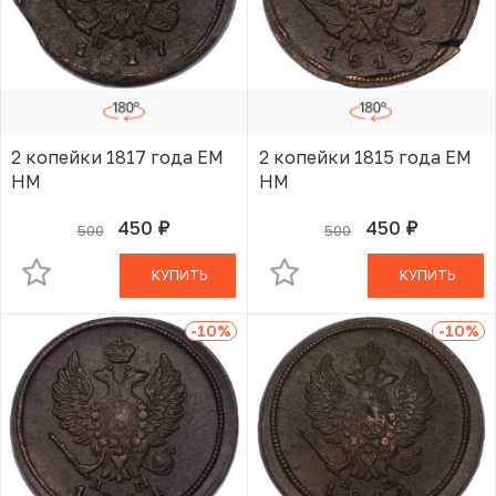
2 копейки 1817 года ЕМ
2 копейки 1815 года ЕМ
НМ
НМ
450
450
500
500
руб.
руб.
В КОРЗИНЕ
В КОРЗИНЕ
КУПИТЬ
КУПИТЬ
-10
%
-10
%