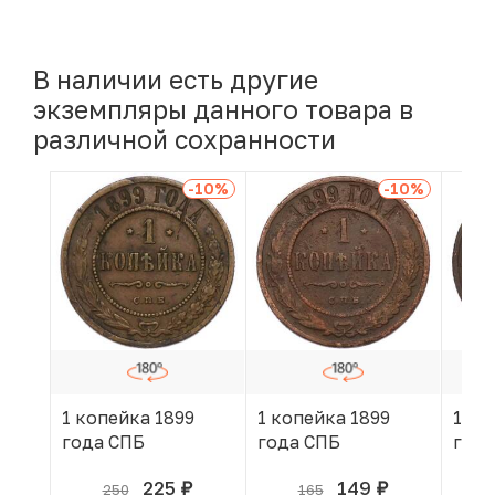
В наличии есть другие
экземпляры данного товара в
различной сохранности
-10
%
-10
%
1 копейка 1899
1 копейка 1899
1 ко
года СПБ
года СПБ
года
225
149
250
165
руб.
руб.
В КОРЗИНЕ
В КОРЗИНЕ