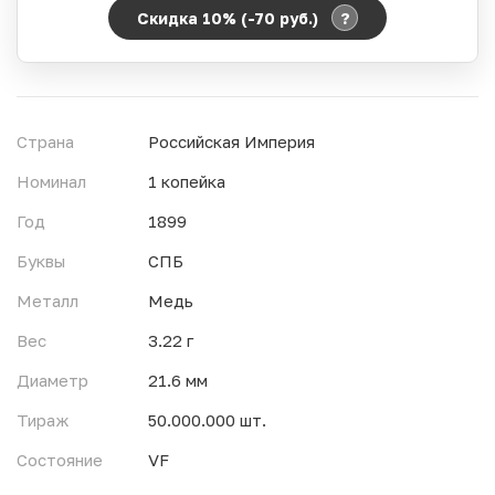
?
Скидка 10% (-70
руб.
)
Период действия акции:
Начало:
06.08.2026 00:00
Окончание:
07.08.2026 23:59
Страна
Российская Империя
Время до окончания:
1
16
дн.
ч.
Номинал
1 копейка
Год
1899
Буквы
СПБ
Металл
Медь
Вес
3.22 г
Диаметр
21.6 мм
Тираж
50.000.000 шт.
Состояние
VF