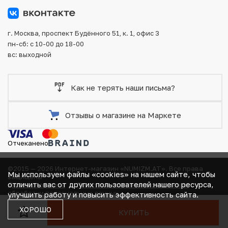
повреждения во время доставки.
г. Москва, проспект Будённого 51, к. 1, офис 3
пн-сб: с 10-00 до 18-00
вс: выходной
Как не терять наши письма?
Отзывы о магазине на Маркете
Отчеканено
©2015 — 2026 Интернет-магазин «NUMIZM.AT».
Все права
Мы используем файлы «cookies» на нашем сайте, чтобы
защищены
отличить вас от других пользователей нашего ресурса,
Договор-оферта
Политика компании в отношении
В КОРЗИНЕ
обработки персональных данных
улучшить работу и повысить эффективность сайта.
Согласие на получение рекламно-информационных
ХОРОШО
КУПИТЬ
материалов