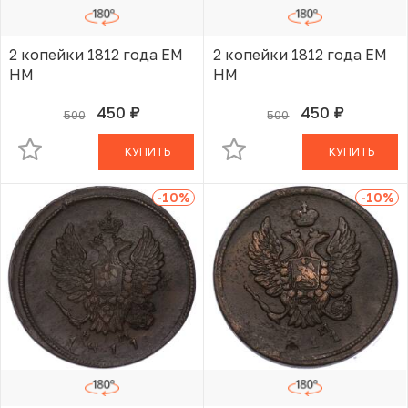
2 копейки 1812 года ЕМ
2 копейки 1812 года ЕМ
НМ
НМ
450
450
500
500
руб.
руб.
В КОРЗИНЕ
В КОРЗИНЕ
КУПИТЬ
КУПИТЬ
-10
%
-10
%