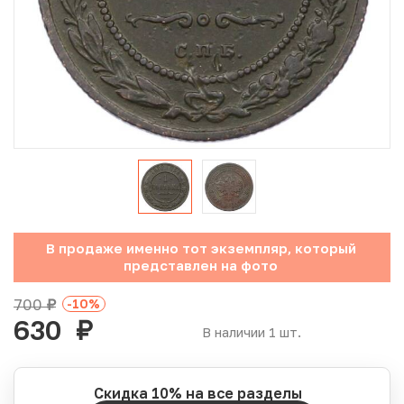
Юбилейные монеты Банка России (с 1999 года)
Памятные и инвестиционные монеты СССР и России
Иностранные монеты
Неофициальные выпуски монет (Unusual)
Античные и средневековые монеты
Наборы монет
В продаже именно тот экземпляр, который
представлен на фото
Инвестиционные монеты
700
-10
%
руб.
630
руб.
В наличии 1 шт.
Скидка 10% на все разделы