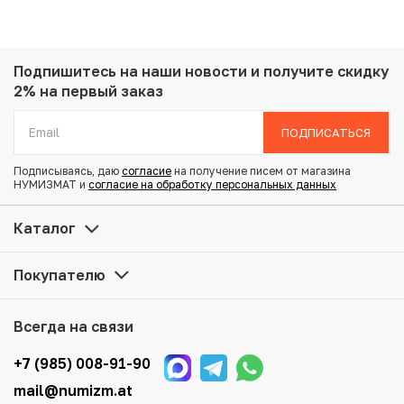
Номинал: 1 копейка
Год: 1899
Буквы: СПБ
Металл: Медь
Подпишитесь на наши новости
и получите скидку
Вес: 3.22 г
2% на первый заказ
Диаметр: 21.6 мм
Тираж: 50.000.000
ПОДПИСАТЬСЯ
Состояние: VF
Подписываясь, даю
согласие
на получение писем от магазина
НУМИЗМАТ и
согласие на обработку персональных данных
Купить 1 копейка 1899 года СПБ по привлекательной
цене можно в нашем интернет-магазине — Вам
Каталог
достаточно оформить заказ на сайте. Все монеты,
представленные в каталоге, находятся в наличии на
Покупателю
нашем складе.
Мы доставим Ваш заказ в любой регион России, кроме
Всегда на связи
того, возможен самовывоз товара из офиса магазина.
Для вашего удобства представлены несколько способов
+7 (985) 008-91-90
оплаты и доставки заказа. Все отправления надежно и
mail@numizm.at
тщательно упаковываются, что исключает возможность