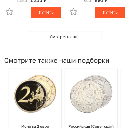
1 215
891
1 350
990
руб.
руб.
В КОРЗИНЕ
В КОРЗИНЕ
КУПИТЬ
КУПИТЬ
Смотреть ещё
Смотрите также наши подборки
Монеты 2 евро
Российская (Советская)