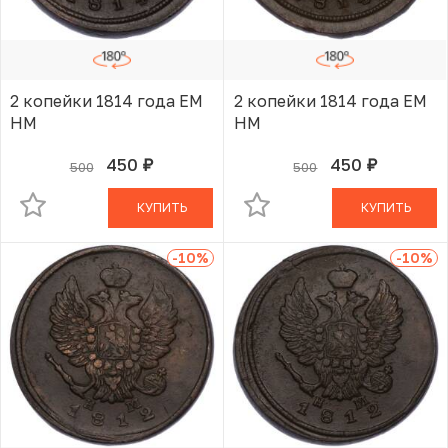
2 копейки 1814 года ЕМ
2 копейки 1814 года ЕМ
НМ
НМ
450
450
500
500
руб.
руб.
В КОРЗИНЕ
В КОРЗИНЕ
КУПИТЬ
КУПИТЬ
-10
%
-10
%