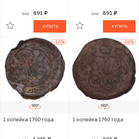
891
891
990
990
руб.
руб.
В КОРЗИНЕ
В КОРЗИНЕ
КУПИТЬ
КУПИТЬ
-10
%
-10
%
1 копейка 1760 года
1 копейка 1760 года