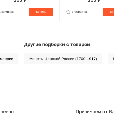
руб.
руб.
 ИЗБРАННОМ
В КОРЗИНЕ
В ИЗБРАННОМ
В К
 ИЗБРАННОЕ
КУПИТЬ
В ИЗБРАННОЕ
КУ
Другие подборки с товаром
империи
Монеты Царской России (1700-1917)
дневно
Принимаем от В