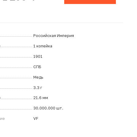
Российская Империя
л
1 копейка
1901
СПБ
Медь
3.3 г
р
21.6 мм
30.000.000 шт.
ние
VF