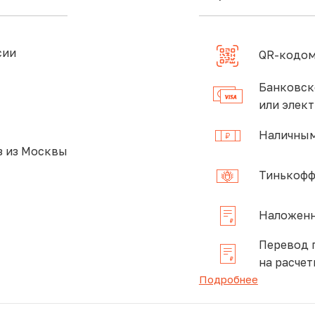
сии
QR-кодом
Банковск
или элек
Наличным
 из Москвы
Тинькофф
Наложенн
Перевод 
на расчет
Подробнее