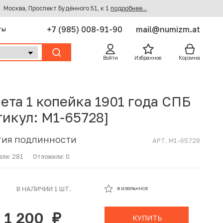
Москва, Проспект Будённого 51, к 1
подробнее...
+7 (985) 008-91-90
mail@numizm.at
ты
Войти
Избранное
Корзина
ета 1 копейка 1901 года СПБ
тикул: M1-65728]
ТИЯ ПОДЛИННОСТИ
АРТ. M1-65728
ели:
281
Отложили:
0
В ИЗБРАННОМ
В НАЛИЧИИ 1 ШТ.
В ИЗБРАННОЕ
В КОРЗИНЕ
1 200
руб.
КУПИТЬ