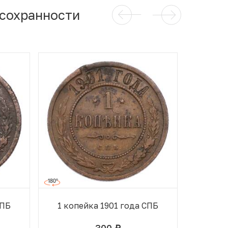
 сохранности
СПБ
1 копейка 1901 года СПБ
1 коп
300