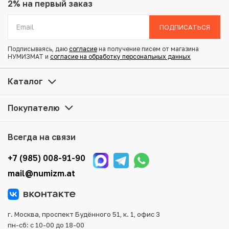
Вес: 3.3 г
2% на первый заказ
Диаметр: 21.6 мм
Тираж: 30.000.000
ПОДПИСАТЬСЯ
Состояние: VF
Подписываясь, даю
согласие
на получение писем от магазина
НУМИЗМАТ и
согласие на обработку персональных данных
Купить 1 копейка 1901 года СПБ по привлекательной
цене можно в нашем интернет-магазине — Вам
Каталог
достаточно оформить заказ на сайте. Все монеты,
представленные в каталоге, находятся в наличии на
Покупателю
нашем складе.
Мы доставим Ваш заказ в любой регион России, кроме
Всегда на связи
того, возможен самовывоз товара из офиса магазина.
Для вашего удобства представлены несколько способов
+7 (985) 008-91-90
оплаты и доставки заказа. Все отправления надежно и
mail@numizm.at
тщательно упаковываются, что исключает возможность
повреждения во время доставки.
г. Москва, проспект Будённого 51, к. 1, офис 3
пн-сб: с 10-00 до 18-00