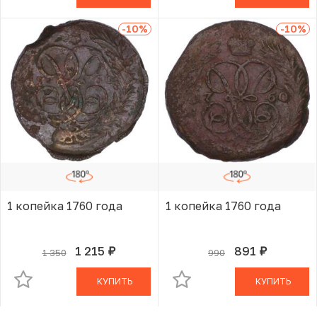
-10
%
-10
%
1 копейка 1760 года
1 копейка 1760 года
1 215
891
1 350
990
руб.
руб.
В КОРЗИНЕ
В КОРЗИНЕ
КУПИТЬ
КУПИТЬ