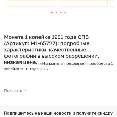
Монета 1 копейка 1901 года СПБ
(Артикул: M1-65727): подробные
характеристики, качественные
фотографии в высоком разрешении,
низкая цена.
Интернет магазин «Нумизмат» предлагает приобрести 1
копейка 1901 года СПБ.
Подробные характеристики товара:
Показать
Страна: Российская Империя
Номинал: 1 копейка
Год: 1901
Буквы: СПБ
Металл: Медь
Подпишитесь на наши новости
и получите скидку