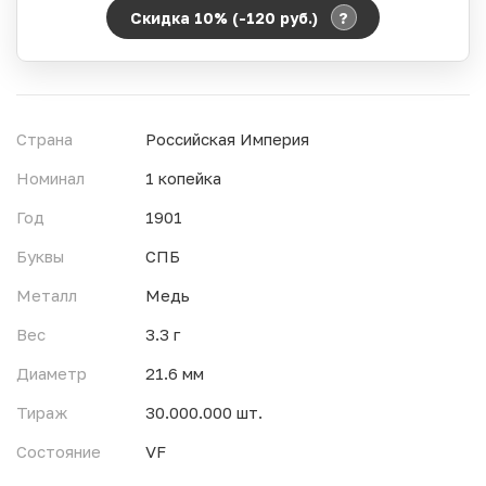
?
Скидка 10% (-120
руб.
)
Период действия акции:
Начало:
06.08.2026 00:00
Окончание:
07.08.2026 23:59
Страна
Российская Империя
Время до окончания:
1
22
дн.
ч.
Номинал
1 копейка
Год
1901
Буквы
СПБ
Металл
Медь
Вес
3.3 г
Диаметр
21.6 мм
Тираж
30.000.000 шт.
Состояние
VF