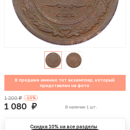
Юбилейные монеты Банка России (с 1999 года)
Памятные и инвестиционные монеты СССР и России
Иностранные монеты
Неофициальные выпуски монет (Unusual)
Античные и средневековые монеты
Наборы монет
В продаже именно тот экземпляр, который
представлен на фото
Инвестиционные монеты
1 200
-10
%
руб.
1 080
руб.
В наличии 1 шт.
Скидка 10% на все разделы