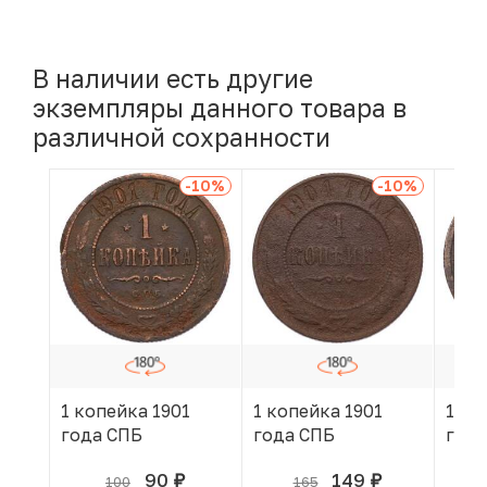
В наличии есть другие
экземпляры данного товара в
различной сохранности
-10
%
-10
%
1 копейка 1901
1 копейка 1901
1 ко
года СПБ
года СПБ
года
90
149
100
165
руб.
руб.
В КОРЗИНЕ
В КОРЗИНЕ