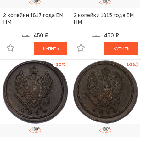
2 копейки 1817 года ЕМ
2 копейки 1815 года ЕМ
НМ
НМ
450
450
500
500
руб.
руб.
В КОРЗИНЕ
В КОРЗИНЕ
КУПИТЬ
КУПИТЬ
-10
%
-10
%